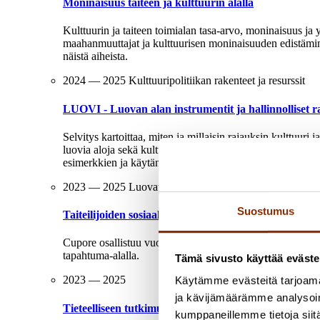
Moninaisuus taiteen ja kulttuurin alalla
Kulttuurin ja taiteen toimialan tasa-arvo, moninaisuus j
maahanmuuttajat ja kulttuurisen moninaisuuden edistämine
näistä aiheista.
2024 — 2025
Kulttuuripolitiikan rakenteet ja resurssit
LUOVI - Luovan alan instrumentit ja hallinnolliset r
Selvitys kartoittaa, miten ja millaisin rajauksin kulttuuri
luovia aloja sekä kulttuuri- että elinkeinopolitiikan kohte
esimerkkien ja käytännön toimintojen sekä politiikkavas
2023 — 2025
Luovat alat ja taide
Suostumus
Taiteilijoiden sosiaalinen ja psyykkinen työhyvinvoint
Cupore osallistuu vuosina 2023–2025 Työterveyslaitoksen
tapahtuma-alalla.
Tämä sivusto käyttää eväste
2023 — 2025
Käytämme evästeitä tarjoama
ja kävijämäärämme analysoim
Tieteelliseen tutkimukseen liittyvät tekijänoikeuskys
kumppaneillemme tietoja siitä