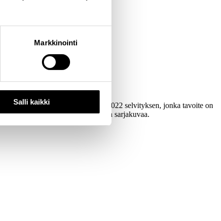
siä.
Markkinointi
Salli kaikki
eikommiksi. Cupore toteuttaa vuonna 2022 selvityksen, jonka tavoite on
detta, mediataidetta, kuvitustaidetta ja sarjakuvaa.