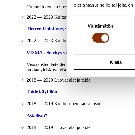
olet antanut heille tai joita o
Cupore toteuttaa vuosina 2023–2025 hankkeen, jossa selvit
2022 — 2023
Kulttuuripolitiikan rakenteet ja resurssit
Suostumuksen
Välttämätön
valinta
Tieteen tiedotus ry: Toiminta, asema ja vaikuttavuus 
2022 — 2023
Kulttuuripolitiikan rakenteet ja resurssit
VISMA - Selvitys visuaalisten taiteiden rahoituksesta,
Kiellä
Visuaalisten taiteiden aloilla työskentelyä ja työn tulos
tuottaa yleiskuva visuaalisten taiteiden toimialasta ja kehi
2018 — 2020
Luovat alat ja taide
Taide käyttöön
2018 — 2019
Kulttuurinen kansalaisuus
Asiallista?
2018 — 2019
Luovat alat ja taide