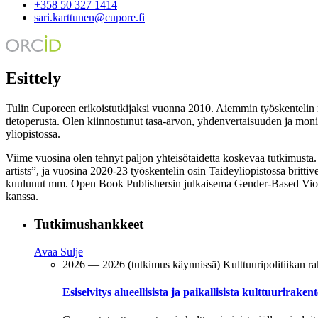
+358 50 327 1414
sari.karttunen@cupore.fi
Esittely
Tulin Cuporeen erikoistutkijaksi vuonna 2010. Aiemmin työskentelin m
tietoperusta. Olen kiinnostunut tasa-arvon, yhdenvertaisuuden ja moni
yliopistossa.
Viime vuosina olen tehnyt paljon yhteisötaidetta koskevaa tutkimust
artists”, ja vuosina 2020-23 työskentelin osin Taideyliopistossa britt
kuulunut mm. Open Book Publishersin julkaisema Gender-Based Violen
kanssa.
Tutkimushankkeet
Avaa
Sulje
2026 — 2026 (tutkimus käynnissä)
Kulttuuripolitiikan ra
Esiselvitys alueellisista ja paikallisista kulttuuriraken