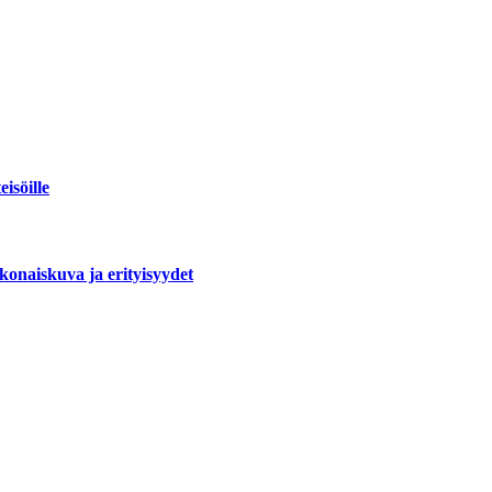
isöille
okonaiskuva ja erityisyydet