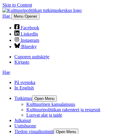
Skip to Content
Hae
Menu Opener
Facebook
LinkedIn
Instagram
Bluesky
Cuporen uutiskirje
Kirjasto
Hae
På svenska
In English
Tutkimus
Open Menu
Kulttuurinen kansalaisuus
Kulttuuripolitiikan rakenteet ja resurssit
Luovat alat ja taide
Julkaisut
Uutishuone
Tiedon visualisoinnit
Open Menu