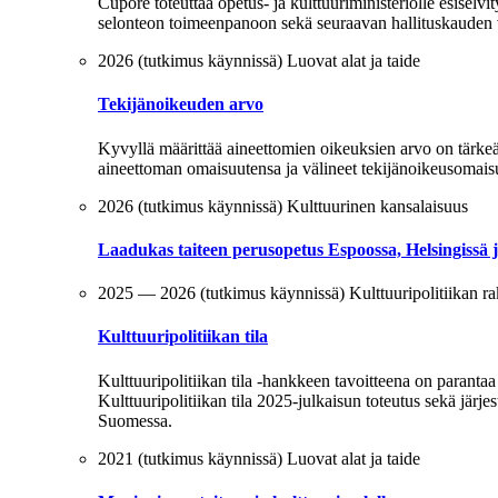
Cupore toteuttaa opetus- ja kulttuuriministeriölle esiselvit
selonteon toimeenpanoon sekä seuraavan hallituskauden 
2026 (tutkimus käynnissä)
Luovat alat ja taide
Tekijänoikeuden arvo
Kyvyllä määrittää aineettomien oikeuksien arvo on tärke
aineettoman omaisuutensa ja välineet tekijänoikeusomaisu
2026 (tutkimus käynnissä)
Kulttuurinen kansalaisuus
Laadukas taiteen perusopetus Espoossa, Helsingissä 
2025 — 2026 (tutkimus käynnissä)
Kulttuuripolitiikan ra
Kulttuuripolitiikan tila
Kulttuuripolitiikan tila -hankkeen tavoitteena on parantaa
Kulttuuripolitiikan tila 2025-julkaisun toteutus sekä järje
Suomessa.
2021 (tutkimus käynnissä)
Luovat alat ja taide