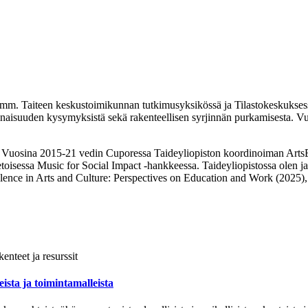
m. Taiteen keskustoimikunnan tutkimusyksikössä ja Tilastokeskuksessa.
naisuuden kysymyksistä sekä rakenteellisen syrjinnän purkamisesta. Vuod
a. Vuosina 2015-21 vedin Cuporessa Taideyliopiston koordinoiman ArtsE
ivetoisessa Music for Social Impact -hankkeessa. Taideyliopistossa olen
ce in Arts and Culture: Perspectives on Education and Work (2025), 
kenteet ja resurssit
teista ja toimintamalleista