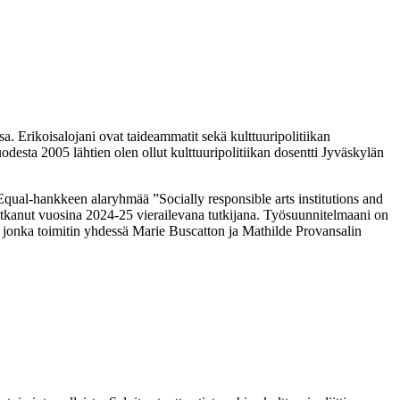
 Erikoisalojani ovat taideammatit sekä kulttuuripolitiikan
esta 2005 lähtien olen ollut kulttuuripolitiikan dosentti Jyväskylän
qual-hankkeen alaryhmää ”Socially responsible arts institutions and
 jatkanut vuosina 2024-25 vierailevana tutkijana. Työsuunnitelmaani on
jonka toimitin yhdessä Marie Buscatton ja Mathilde Provansalin