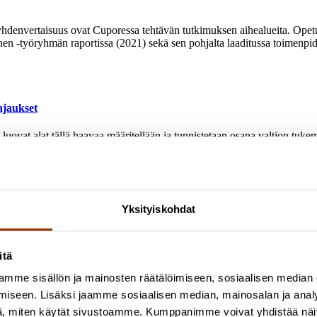
a yhdenvertaisuus ovat Cuporessa tehtävän tutkimuksen aihealueita. Opet
n -työryhmän raportissa (2021) sekä sen pohjalta laaditussa toimenpid
ajaukset
 ja luovat alat tällä haavaa määritellään ja tunnistetaan osana valtion tu
ena työssä tarkastellaan tutkimus- ja kehitystoiminnan (T&K) ja luovien a
tuiden jakautumisen näkökulmasta.
Yksityiskohdat
i
 toteuttaman Mielenterveyden työpakki ‑hankkeen osaprojektiin Mielen
itä
mme sisällön ja mainosten räätälöimiseen, sosiaalisen median
iseen. Lisäksi jaamme sosiaalisen median, mainosalan ja analy
ymykset
, miten käytät sivustoamme. Kumppanimme voivat yhdistää näitä t