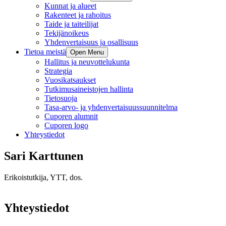
Kunnat ja alueet
Rakenteet ja rahoitus
Taide ja taiteilijat
Tekijänoikeus
Yhdenvertaisuus ja osallisuus
Tietoa meistä
Open Menu
Hallitus ja neuvottelukunta
Strategia
Vuosikatsaukset
Tutkimusaineistojen hallinta
Tietosuoja
Tasa-arvo- ja yhdenvertaisuussuunnitelma
Cuporen alumnit
Cuporen logo
Yhteystiedot
Sari Karttunen
Erikoistutkija, YTT, dos.
Yhteystiedot