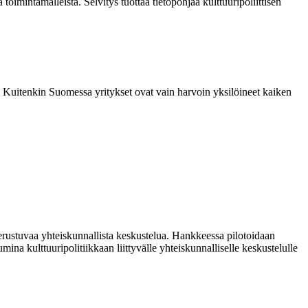
a toimintamalleista. Selvitys tuottaa tietopohjaa kulttuuripoliittisen
 Kuitenkin Suomessa yritykset ovat vain harvoin yksilöineet kaiken
 perustuvaa yhteiskunnallista keskustelua. Hankkeessa pilotoidaan
mina kulttuuripolitiikkaan liittyvälle yhteiskunnalliselle keskustelulle