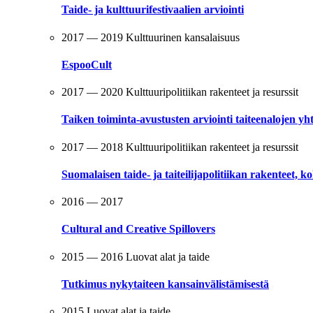
Taide- ja kulttuurifestivaalien arviointi
2017 — 2019
Kulttuurinen kansalaisuus
EspooCult
2017 — 2020
Kulttuuripolitiikan rakenteet ja resurssit
Taiken toiminta-avustusten arviointi taiteenalojen yhte
2017 — 2018
Kulttuuripolitiikan rakenteet ja resurssit
Suomalaisen taide- ja taiteilijapolitiikan rakenteet, k
2016 — 2017
Cultural and Creative Spillovers
2015 — 2016
Luovat alat ja taide
Tutkimus nykytaiteen kansainvälistämisestä
2015
Luovat alat ja taide