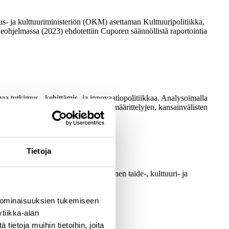
us- ja kulttuuriministeriön (OKM) asettaman Kulttuuripolitiikka,
eohjelmassa (2023) ehdotettiin Cuporen säännöllistä raportointia
kemaa tutkimus-, kehittämis- ja innovaatiopolitiikkaa. Analysoimalla
lojen välistä suhdetta teoreettisten määrittelyjen, kansainvälisten
Tietoja
 hyvinvoinnin ja työkyvyn tukeminen taide-, kulttuuri- ja
 ominaisuuksien tukemiseen
tiikka-alan
ietoja muihin tietoihin, joita