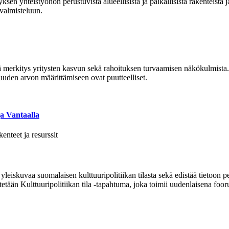
yksen yhteistyöhön perustuvista alueellisista ja paikallisista rakenteista j
valmisteluun.
ä merkitys yritysten kasvun sekä rahoituksen turvaamisen näkökulmista.
uden arvon määrittämiseen ovat puutteelliset.
ja Vantaalla
kenteet ja resurssit
 yleiskuvaa suomalaisen kulttuuripolitiikan tilasta sekä edistää tietoon
stetään Kulttuuripolitiikan tila -tapahtuma, joka toimii uudenlaisena fooru