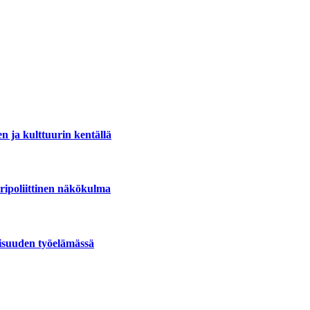
en ja kulttuurin kentällä
uripoliittinen näkökulma
aisuuden työelämässä