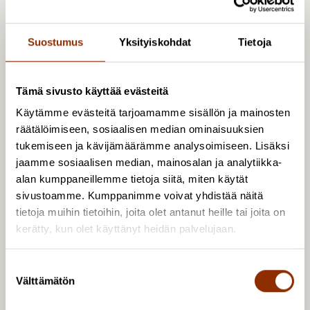
yhdenvertaisia osallistumismahdollisuuksia.
Suostumus
Yksityiskohdat
Tietoja
Taide- ja kulttuurialan toimijat hakevat valtion
avustuksia opetus- ja kulttuuriministeriöltä
saavutettavuuden edistämiseen hyvin vaihtelevasti,
Tämä sivusto käyttää evästeitä
ja toteutettu toiminta suunnataan pääsääntöisesti
Käytämme evästeitä tarjoamamme sisällön ja mainosten
vammaisvähemmistöille. Avustukset jakautuvat
räätälöimiseen, sosiaalisen median ominaisuuksien
myös alueellisesti epätasaisesti. Tarvittaisiin
tukemiseen ja kävijämäärämme analysoimiseen. Lisäksi
nykyisen avustusmuodon uudelleen organisoimista,
jaamme sosiaalisen median, mainosalan ja analytiikka-
selkeämpiä tavoitteita ja saavutettavuuden
alan kumppaneillemme tietoja siitä, miten käytät
sivustoamme. Kumppanimme voivat yhdistää näitä
huomioimista osana myös muita avustusmuotoja,
tietoja muihin tietoihin, joita olet antanut heille tai joita on
jotta taiteen ja kulttuurin saavutettavuutta
kerätty, kun olet käyttänyt heidän palvelujaan.
pystyttäisiin edistämään yhdenvertaisemmin eri
väestöryhmien osalta eri puolilla Suomea. Myös
S
taiteen ja kulttuurin tilastoja tulisi kehittää siten, että
Välttämätön
u
ne paremmin toisivat näkyväksi ongelmia ja
o