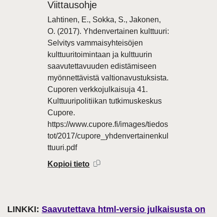
Viittausohje
Lahtinen, E., Sokka, S., Jakonen,
O. (2017). Yhdenvertainen kulttuuri:
Selvitys vammaisyhteisöjen
kulttuuritoimintaan ja kulttuurin
saavutettavuuden edistämiseen
myönnettävistä valtionavustuksista.
Cuporen verkkojulkaisuja 41.
Kulttuuripolitiikan tutkimuskeskus
Cupore.
https://www.cupore.fi/images/tiedos
tot/2017/cupore_yhdenvertainenkul
ttuuri.pdf
Kopioi tieto
LINKKI:
Saavutettava html-versio julkaisusta on