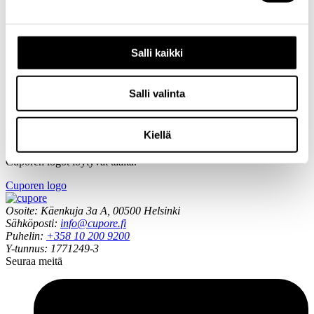
Johanna Tuukkanen
Johtaja, FT
+358 50 586 0414
johanna.tuukkanen@cupore.fi
Profiili
Salli kaikki
Petra-Maria Saarinen
Hallintopäällikkö (MFA)
+358 50 452
0414
petra-maria.saarinen@cupore.fi
Profiili
Salli valinta
Logot
Kiellä
Cuporen logot löytyvät täältä.
Cuporen logo
Osoite: Käenkuja 3a A, 00500 Helsinki
Sähköposti:
info@cupore.fi
Puhelin:
+358 10 200 9200
Y-tunnus: 1771249-3
Seuraa meitä