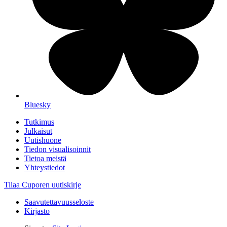
Bluesky
Tutkimus
Julkaisut
Uutishuone
Tiedon visualisoinnit
Tietoa meistä
Yhteystiedot
Tilaa Cuporen uutiskirje
Saavutettavuusseloste
Kirjasto