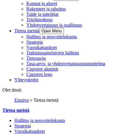
Kunnat ja alueet
Rakenteet ja rahoitus
Taide ja taiteilijat
Tekijänoikeus
Yhdenvertaisuus ja osallisuus
Tietoa meistä
Open Menu
Hallitus ja neuvottelukunta
Strategia
Vuosikatsaukset
Tutkimusaineistojen hallinta
Tietosuoja
Tasa-arvo- ja yhdenvertaisuussuunnitelma
Cuporen alumnit
Cuporen logo
Yhteystiedot
Olet tässä:
Etusivu
»
Tietoa meistä
Tietoa meistä
Hallitus ja neuvottelukunta
Strategia
Vuosikatsaukset