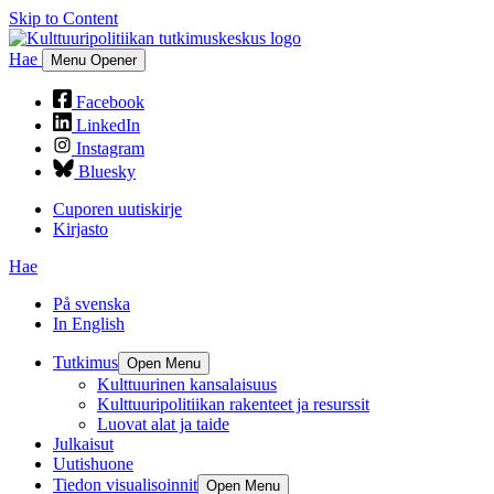
Skip to Content
Hae
Menu Opener
Facebook
LinkedIn
Instagram
Bluesky
Cuporen uutiskirje
Kirjasto
Hae
På svenska
In English
Tutkimus
Open Menu
Kulttuurinen kansalaisuus
Kulttuuripolitiikan rakenteet ja resurssit
Luovat alat ja taide
Julkaisut
Uutishuone
Tiedon visualisoinnit
Open Menu