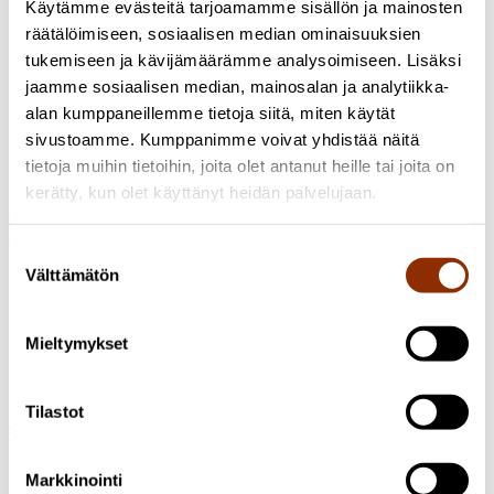
Käytämme evästeitä tarjoamamme sisällön ja mainosten
Kulttuuripoliittisen tutkimuksen
räätälöimiseen, sosiaalisen median ominaisuuksien
tukemiseen ja kävijämäärämme analysoimiseen. Lisäksi
edistämissäätiö
jaamme sosiaalisen median, mainosalan ja analytiikka-
alan kumppaneillemme tietoja siitä, miten käytät
Kulttuuripolitiikan tutkimuskeskus Cuporea ylläpitää
Kulttuuripoliittisen tutkimuksen edistämissäätiö sr. Säätiön
sivustoamme. Kumppanimme voivat yhdistää näitä
perustivat Jyväskylän yliopisto ja Suomen Kulttuurirahasto vuonna
tietoja muihin tietoihin, joita olet antanut heille tai joita on
2002, ja sen tarkoituksena on seurata suomalaisen ja kansainvälisen
kerätty, kun olet käyttänyt heidän palvelujaan.
kulttuuripolitiikan kehitystä ja edistää sitä koskevaa tutkimustyötä,
asiantuntemusta ja tiedonvälitystä. Opetus- ja kulttuuriministeriö oli
yksi säätiön perustamisen aloitteentekijöistä ja on osaltaan vastannut
Suostumuksen
sen tutkimustoiminnan rahoittamisesta.
Välttämätön
valinta
Cuporen alumnit
Mieltymykset
Moni alamme asiantuntija on tuonut vuosien varrella oman
panoksensa Cuporen toimintaan.
Tilastot
Tutustu alumneihin
Ota yhteyttä
Markkinointi