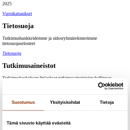
2025
Vuosikatsaukset
Tietosuoja
Tutkimushankkeidemme ja sidosryhmärekisterimme
tietosuojaselosteet
Tietosuoja
Tutkimusaineistot
Tutkimuskeskuksen linjaukset tutkimusaineistojen hallinnan
tavoitteiksi ja toimenpiteiksi
Aineistonhallinta
Suostumus
Yksityiskohdat
Tietoja
Tasa-arvo ja yhdenvertaisuus
Kuinka toteutamme tasa-arvoa ja yhdenvertaisuutta Cuporessa
Tämä sivusto käyttää evästeitä
Suunnitelma