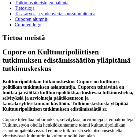
Tutkimusaineistojen hallinta
Tietosuoja
Tasa-arvo- ja yhdenvertaisuussuunnitelma
Cuporen alumnit
Cuporen logo
Tietoa meistä
Cupore on Kulttuuripoliittisen
tutkimuksen edistämissäätiön ylläpitämä
tutkimuskeskus
Kulttuuripolitiikan tutkimuskeskus Cupore on kulttuuri­
politiikan tutkimuksen asiantuntija. Cuporen tehtävänä on
tuottaa ja välittää kulttuuripolitiikkaa koskevaa tutkimustietoa,
selvityksiä ja arviointeja päätöksenteon ja
kansalaisyhteiskunnan käyttöön. Tutkimuskeskusta ylläpitää
Kulttuuripoliittisen tutkimuksen edistämissäätiö sr.
Cupore toteuttaa tutkimuksia, selvityksiä, arviointeja ja ennakointeja.
Tutkimustyön ohella henkilökuntamme toimii kulttuuripolitiikan
asiantuntijatehtävissä. Teemme tutkimusta sekä itsenäisesti että
yhteistyössä kulttuurin ja kulttuuripolitiikan alan