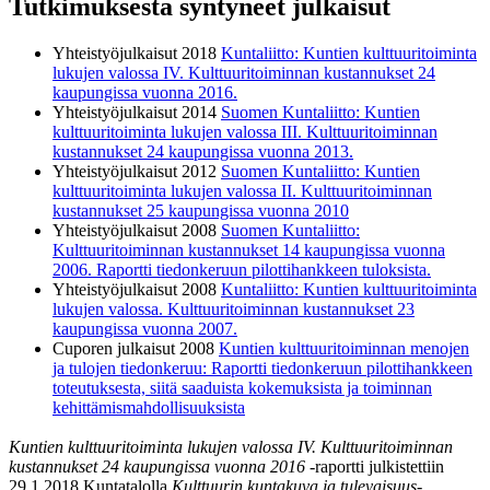
Tutkimuksesta syntyneet julkaisut
Yhteistyöjulkaisut 2018
Kuntaliitto: Kuntien kulttuuritoiminta
lukujen valossa IV. Kulttuuritoiminnan kustannukset 24
kaupungissa vuonna 2016.
Yhteistyöjulkaisut 2014
Suomen Kuntaliitto: Kuntien
kulttuuritoiminta lukujen valossa III. Kulttuuritoiminnan
kustannukset 24 kaupungissa vuonna 2013.
Yhteistyöjulkaisut 2012
Suomen Kuntaliitto: Kuntien
kulttuuritoiminta lukujen valossa II. Kulttuuritoiminnan
kustannukset 25 kaupungissa vuonna 2010
Yhteistyöjulkaisut 2008
Suomen Kuntaliitto:
Kulttuuritoiminnan kustannukset 14 kaupungissa vuonna
2006. Raportti tiedonkeruun pilottihankkeen tuloksista.
Yhteistyöjulkaisut 2008
Kuntaliitto: Kuntien kulttuuritoiminta
lukujen valossa. Kulttuuritoiminnan kustannukset 23
kaupungissa vuonna 2007.
Cuporen julkaisut 2008
Kuntien kulttuuritoiminnan menojen
ja tulojen tiedonkeruu: Raportti tiedonkeruun pilottihankkeen
toteutuksesta, siitä saaduista kokemuksista ja toiminnan
kehittämismahdollisuuksista
Kuntien kulttuuritoiminta lukujen valossa IV. Kulttuuritoiminnan
kustannukset 24 kaupungissa vuonna 2016
-raportti julkistettiin
29.1.2018 Kuntatalolla
Kulttuurin kuntakuva ja tulevaisuus
-