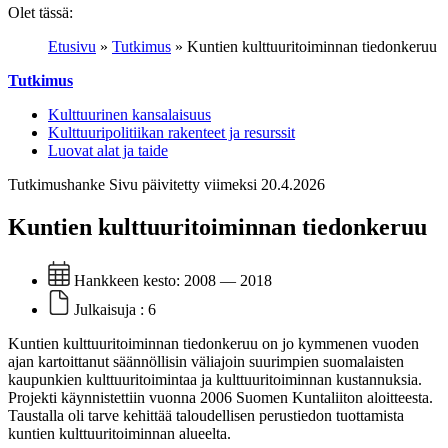
Olet tässä:
Etusivu
»
Tutkimus
»
Kuntien kulttuuritoiminnan tiedonkeruu
Tutkimus
Kulttuurinen kansalaisuus
Kulttuuripolitiikan rakenteet ja resurssit
Luovat alat ja taide
Tutkimushanke
Sivu päivitetty viimeksi 20.4.2026
Kuntien kulttuuritoiminnan tiedonkeruu
Hankkeen kesto:
2008 — 2018
Julkaisuja :
6
Kuntien kulttuuritoiminnan tiedonkeruu on jo kymmenen vuoden
ajan kartoittanut säännöllisin väliajoin suurimpien suomalaisten
kaupunkien kulttuuritoimintaa ja kulttuuritoiminnan kustannuksia.
Projekti käynnistettiin vuonna 2006 Suomen Kuntaliiton aloitteesta.
Taustalla oli tarve kehittää taloudellisen perustiedon tuottamista
kuntien kulttuuritoiminnan alueelta.