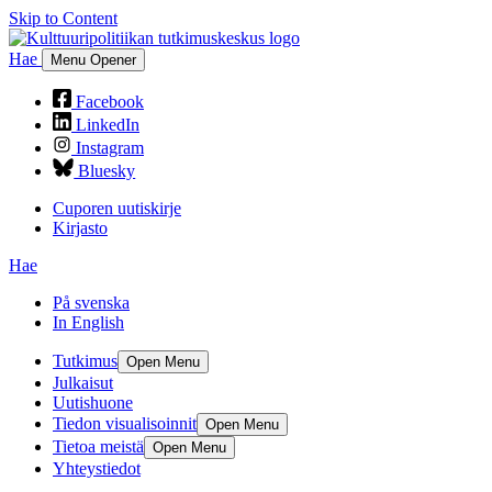
Skip to Content
Hae
Menu Opener
Facebook
LinkedIn
Instagram
Bluesky
Cuporen uutiskirje
Kirjasto
Hae
På svenska
In English
Tutkimus
Open Menu
Julkaisut
Uutishuone
Tiedon visualisoinnit
Open Menu
Tietoa meistä
Open Menu
Yhteystiedot