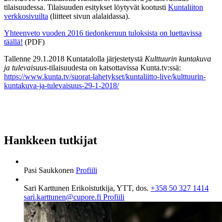
tilaisuudessa. Tilaisuuden esitykset löytyvät kootusti
Kuntaliiton
verkkosivuilta
(liitteet sivun alalaidassa).
Yhteenveto vuoden 2016 tiedonkeruun tuloksista on luettavissa
täällä!
(PDF)
Tallenne 29.1.2018 Kuntatalolla järjestetystä
Kulttuurin kuntakuva
ja tulevaisuus
-tilaisuudesta on katsottavissa Kunta.tv:ssä:
https://www.kunta.tv/suorat-lahetykset/kuntaliitto-live/kulttuurin-
kuntakuva-ja-tulevaisuus-29-1-2018/
Hankkeen tutkijat
Pasi Saukkonen
Profiili
Sari Karttunen
Erikoistutkija, YTT, dos.
+358 50 327 1414
sari.karttunen@cupore.fi
Profiili