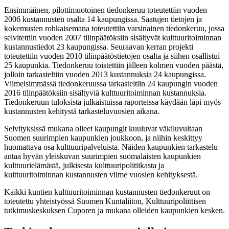
Ensimmäinen, pilottimuotoinen tiedonkeruu toteutettiin vuoden
2006 kustannusten osalta 14 kaupungissa. Saatujen tietojen ja
kokemusten rohkaisemana toteutettiin varsinainen tiedonkeruu, jossa
selvitettiin vuoden 2007 tilinpäätöksiin sisältyvät kulttuuritoiminnan
kustannustiedot 23 kaupungissa. Seuraavan kerran projekti
toteutettiin vuoden 2010 tilinpäätöstietojen osalta ja siihen osallistui
25 kaupunkia. Tiedonkeruu toistettiin jälleen kolmen vuoden päästä,
jolloin tarkasteltiin vuoden 2013 kustannuksia 24 kaupungissa.
Viimeisimmässä tiedonkeruussa tarkasteltiin 24 kaupungin vuoden
2016 tilinpäätöksiin sisältyviä kulttuuritoiminnan kustannuksia.
Tiedonkeruun tuloksista julkaistuissa raporteissa käydään läpi myös
kustannusten kehitystä tarkasteluvuosien aikana.
Selvityksissä mukana olleet kaupungit kuuluvat väkiluvultaan
Suomen suurimpien kaupunkien joukkoon, ja niihin keskittyy
huomattava osa kulttuuripalveluista. Näiden kaupunkien tarkastelu
antaa hyvän yleiskuvan suurimpien suomalaisten kaupunkien
kulttuurielämästä, julkisesta kulttuuripolitiikasta ja
kulttuuritoiminnan kustannusten viime vuosien kehityksestä.
Kaikki kuntien kulttuuritoiminnan kustannusten tiedonkeruut on
toteutettu yhteistyössä Suomen Kuntaliiton, Kulttuuripoliittisen
tutkimuskeskuksen Cuporen ja mukana olleiden kaupunkien kesken.