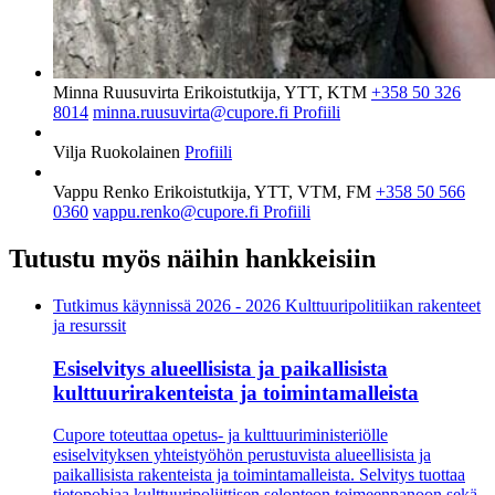
Minna Ruusuvirta
Erikoistutkija, YTT, KTM
+358 50 326
8014
minna.ruusuvirta@cupore.fi
Profiili
Vilja Ruokolainen
Profiili
Vappu Renko
Erikoistutkija, YTT, VTM, FM
+358 50 566
0360
vappu.renko@cupore.fi
Profiili
Tutustu myös näihin hankkeisiin
Tutkimus käynnissä
2026 - 2026 Kulttuuripolitiikan rakenteet
ja resurssit
Esiselvitys alueellisista ja paikallisista
kulttuurirakenteista ja toimintamalleista
Cupore toteuttaa opetus- ja kulttuuriministeriölle
esiselvityksen yhteistyöhön perustuvista alueellisista ja
paikallisista rakenteista ja toimintamalleista. Selvitys tuottaa
tietopohjaa kulttuuripoliittisen selonteon toimeenpanoon sekä