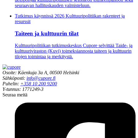
seuraavan hallituskauden valmisteluun.
Tutkimus käynnissä
2026 Kulttuuripolitiikan rakenteet ja
resurssit
Taiteen ja kulttuurin tilat
Kulttuuripolitiikan tutkimuskeskus Cupore selvittää Taide- ja
kulttuuriviraston (Kuvi) toimeksiannosta taiteen ja kulttuurin
tilojen toimintaa ja merkitystä.
Osoite: Käenkuja 3a A, 00500 Helsinki
Sähköposti:
info@cupore.fi
Puhelin:
+358 10 200 9200
Y-tunnus: 1771249-3
Seuraa meitä