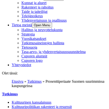
Kunnat ja alueet
Rakenteet ja rahoitus
Taide ja taiteilijat
Tekijänoikeus
Yhdenvertaisuus ja osallisuus
Tietoa meistä
Open Menu
Hallitus ja neuvottelukunta
Strategia
Vuosikatsaukset
Tutkimusaineistojen hallinta
Tietosuoja
Tasa-arvo- ja yhdenvertaisuussuunnitelma
Cuporen alumnit
Cuporen logo
Yhteystiedot
Olet tässä:
Etusivu
»
Tutkimus
»
Prosenttiperiaate Suomen suurimmissa
kaupungeissa
Tutkimus
Kulttuurinen kansalaisuus
Kulttuuripolitiikan rakenteet ja resurssit