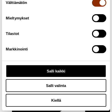
Välttämätön
valinta
alumneille suunnattuun kyselyyn.
Tutkimus käynnissä
2026 Luovat alat ja taide
Mieltymykset
Tekijänoikeuden arvo
Kyvyllä määrittää aineettomien oikeuksien arvo on tärkeä
Tilastot
merkitys yritysten kasvun sekä rahoituksen turvaamisen
näkökulmista. Kuitenkin Suomessa yritykset ovat vain
harvoin yksilöineet kaiken aineettoman omaisuutensa ja
Markkinointi
välineet tekijänoikeusomaisuuden arvon määrittämiseen ovat
puutteelliset.
Osoite: Käenkuja 3a A, 00500 Helsinki
Salli kaikki
Sähköposti:
info@cupore.fi
Puhelin:
+358 10 200 9200
Y-tunnus: 1771249-3
Salli valinta
Seuraa meitä
Kiellä