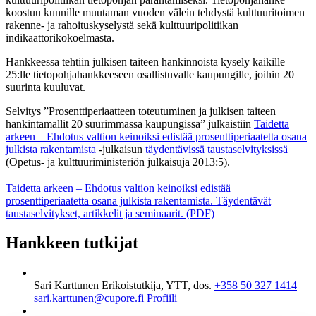
koostuu kunnille muutaman vuoden välein tehdystä kulttuuritoimen
rakenne- ja rahoituskyselystä sekä kulttuuripolitiikan
indikaattorikokoelmasta.
Hankkeessa tehtiin julkisen taiteen hankinnoista kysely kaikille
25:lle tietopohjahankkeeseen osallistuvalle kaupungille, joihin 20
suurinta kuuluvat.
Selvitys ”Prosenttiperiaatteen toteutuminen ja julkisen taiteen
hankintamallit 20 suurimmassa kaupungissa” julkaistiin
Taidetta
arkeen – Ehdotus valtion keinoiksi edistää prosenttiperiaatetta osana
julkista rakentamista
-julkaisun
täydentävissä taustaselvityksissä
(Opetus- ja kulttuuriministeriön julkaisuja 2013:5).
Taidetta arkeen – Ehdotus valtion keinoiksi edistää
prosenttiperiaatetta osana julkista rakentamista. Täydentävät
taustaselvitykset, artikkelit ja seminaarit. (PDF)
Hankkeen tutkijat
Sari Karttunen
Erikoistutkija, YTT, dos.
+358 50 327 1414
sari.karttunen@cupore.fi
Profiili