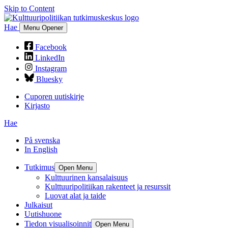
Skip to Content
Hae
Menu Opener
Facebook
LinkedIn
Instagram
Bluesky
Cuporen uutiskirje
Kirjasto
Hae
På svenska
In English
Tutkimus
Open Menu
Kulttuurinen kansalaisuus
Kulttuuripolitiikan rakenteet ja resurssit
Luovat alat ja taide
Julkaisut
Uutishuone
Tiedon visualisoinnit
Open Menu