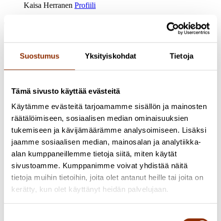
Kaisa Herranen
Profiili
Tutustu myös näihin hankkeisiin
Tutkimus käynnissä
2026 Kulttuuripolitiikan rakenteet ja
Suostumus
Yksityiskohdat
Tietoja
resurssit
Kulttuurituottajien osaamisesta ja
oppimisprosesseista
Tämä sivusto käyttää evästeitä
Vuonna 2026 Cupore toteuttaa selvityksen kulttuurituottajien
Käytämme evästeitä tarjoamamme sisällön ja mainosten
osaamisesta ja oppimisprosesseista. Selvitys pohjautuu
räätälöimiseen, sosiaalisen median ominaisuuksien
Arcada-ammattikorkeakoulun ruotsinkieliseen
tukemiseen ja kävijämäärämme analysoimiseen. Lisäksi
kulttuurituotannon koulutukseen sekä tarpeeseen varmistaa
kulttuurialan osaamisen saatavuus myös tilanteessa, jossa
jaamme sosiaalisen median, mainosalan ja analytiikka-
tutkintoon johtavaa koulutusta ei enää tarjota. Selvityksen
alan kumppaneillemme tietoja siitä, miten käytät
tavoitteena on tarkastella, miten kulttuurituottajia on
sivustoamme. Kumppanimme voivat yhdistää näitä
koulutettu, miten valmistuneet ovat sijoittuneet työelämään
kulttuurialalla sekä millaista osaamista työelämässä tällä
tietoja muihin tietoihin, joita olet antanut heille tai joita on
hetkellä tarvitaan. Lisäksi selvityksessä tarkastellaan erilaisia
kerätty, kun olet käyttänyt heidän palvelujaan.
osaamisen kehittämisen tapoja sekä sitä, miten oppiminen ja
osaamisen kehittäminen voidaan turvata ruotsinkielisessä
toimintaympäristössä tulevaisuudessa. Selvitys perustuu
Suostumuksen
dokumenttianalyysiin, avainhenkilöiden haastatteluihin sekä