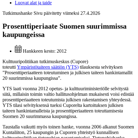
Luovat alat ja taide
Tutkimushanke
Sivu päivitetty viimeksi 27.4.2026
Prosenttiperiaate Suomen suurimmissa
kaupungeissa
Hankkeen kesto:
2012
Kulttuuripolitiikan tutkimuskeskus (Cupore)
toteutti
Ympäristötaiteen säätiön (YTS)
tilauksesta selvityksen
”Prosenttiperiaatteen toteutuminen ja julkisen taiteen hankintamallit
20 suurimmissa kaupungissa”.
YTS laati vuonna 2012 opetus- ja kulttuuriministeriölle selvitystä
siitä, millaisin toimin valtio hallitusohjelman mukaisesti voisi edistää
prosenttiperiaatteen toteutumista julkisen rakentamisen yhteydessä.
YTS tilasi selvityksensä tueksi Cuporelta kartoituksen julkisen
taiteen hankintamalleista ja prosenttiperiaatteen toteuttamisesta
Suomen 20 suurimmassa kaupungissa.
Taustalla vaikutti myös toinen hanke, vuonna 2006 alkanut Suomen
Kuntaliiton, 25 kaupungin ja Cuporen yhteistyö kunnallisen
kulttuuripolitiikan tietopohjan parantamiseksi. Tietopohjahanke