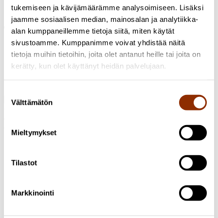
tukemiseen ja kävijämäärämme analysoimiseen. Lisäksi
Katja Oksanen-Särelä
Tutkija, VTM, LuK
Profiili
jaamme sosiaalisen median, mainosalan ja analytiikka-
Tutustu myös näihin hankkeisiin
alan kumppaneillemme tietoja siitä, miten käytät
sivustoamme. Kumppanimme voivat yhdistää näitä
2016 - 2019
tietoja muihin tietoihin, joita olet antanut heille tai joita on
kerätty, kun olet käyttänyt heidän palvelujaan.
Hallituksen kärkihanke: Prosenttitaiteen
periaatteen laajentaminen
Suostumuksen
Välttämätön
valinta
Osoite: Käenkuja 3a A, 00500 Helsinki
Sähköposti:
info@cupore.fi
Puhelin:
+358 10 200 9200
Mieltymykset
Y-tunnus: 1771249-3
Seuraa meitä
Tilastot
Markkinointi