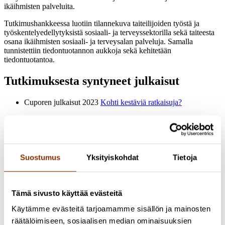
ikäihmisten palveluita.
Tutkimushankkeessa luotiin tilannekuva taiteilijoiden työstä ja
työskentelyedellytyksistä sosiaali- ja terveyssektorilla sekä taiteesta
osana ikäihmisten sosiaali- ja terveysalan palveluja. Samalla
tunnistettiin tiedontuotannon aukkoja sekä kehitetään
tiedontuotantoa.
Tutkimuksesta syntyneet julkaisut
Cuporen julkaisut 2023
Kohti kestäviä ratkaisuja?
Hankkeen tutkijat
Olli Jakonen
Erikoistutkija, YTT
Profiili
Suostumus
Yksityiskohdat
Tietoja
Emmi Lahtinen
Tutkija, FM, Master of Design
050 556 0414
emmi.lahtinen@cupore.fi
Profiili
Tämä sivusto käyttää evästeitä
Olli Ruokolainen
Erikoistutkija, HT
050 448 3484
Käytämme evästeitä tarjoamamme sisällön ja mainosten
olli.ruokolainen@cupore.fi
Profiili
räätälöimiseen, sosiaalisen median ominaisuuksien