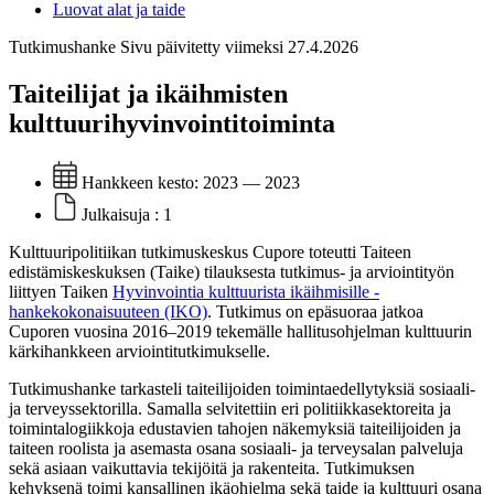
Luovat alat ja taide
Tutkimushanke
Sivu päivitetty viimeksi 27.4.2026
Taiteilijat ja ikäihmisten
kulttuurihyvinvointitoiminta
Hankkeen kesto:
2023 — 2023
Julkaisuja :
1
Kulttuuripolitiikan tutkimuskeskus Cupore toteutti Taiteen
edistämiskeskuksen (Taike) tilauksesta tutkimus- ja arviointityön
liittyen Taiken
Hyvinvointia kulttuurista ikäihmisille -
hankekokonaisuuteen (IKO)
. Tutkimus on epäsuoraa jatkoa
Cuporen vuosina 2016–2019 tekemälle hallitusohjelman kulttuurin
kärkihankkeen arviointitutkimukselle.
Tutkimushanke tarkasteli taiteilijoiden toimintaedellytyksiä sosiaali-
ja terveyssektorilla. Samalla selvitettiin eri politiikkasektoreita ja
toimintalogiikkoja edustavien tahojen näkemyksiä taiteilijoiden ja
taiteen roolista ja asemasta osana sosiaali- ja terveysalan palveluja
sekä asiaan vaikuttavia tekijöitä ja rakenteita. Tutkimuksen
kehyksenä toimi kansallinen ikäohjelma sekä taide ja kulttuuri osana