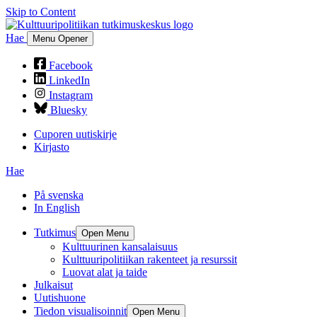
Skip to Content
Hae
Menu Opener
Facebook
LinkedIn
Instagram
Bluesky
Cuporen uutiskirje
Kirjasto
Hae
På svenska
In English
Tutkimus
Open Menu
Kulttuurinen kansalaisuus
Kulttuuripolitiikan rakenteet ja resurssit
Luovat alat ja taide
Julkaisut
Uutishuone
Tiedon visualisoinnit
Open Menu