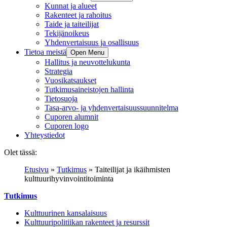
Kunnat ja alueet
Rakenteet ja rahoitus
Taide ja taiteilijat
Tekijänoikeus
Yhdenvertaisuus ja osallisuus
Tietoa meistä
Open Menu
Hallitus ja neuvottelukunta
Strategia
Vuosikatsaukset
Tutkimusaineistojen hallinta
Tietosuoja
Tasa-arvo- ja yhdenvertaisuussuunnitelma
Cuporen alumnit
Cuporen logo
Yhteystiedot
Olet tässä:
Etusivu
»
Tutkimus
»
Taiteilijat ja ikäihmisten
kulttuurihyvinvointitoiminta
Tutkimus
Kulttuurinen kansalaisuus
Kulttuuripolitiikan rakenteet ja resurssit