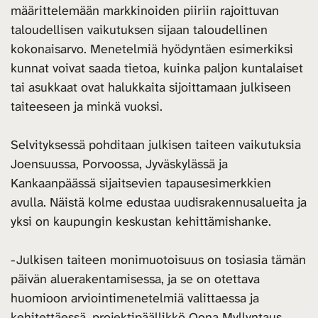
määrittelemään markkinoiden piiriin rajoittuvan
taloudellisen vaikutuksen sijaan taloudellinen
kokonaisarvo. Menetelmiä hyödyntäen esimerkiksi
kunnat voivat saada tietoa, kuinka paljon kuntalaiset
tai asukkaat ovat halukkaita sijoittamaan julkiseen
taiteeseen ja minkä vuoksi.
Selvityksessä pohditaan julkisen taiteen vaikutuksia
Joensuussa, Porvoossa, Jyväskylässä ja
Kankaanpäässä sijaitsevien tapausesimerkkien
avulla. Näistä kolme edustaa uudisrakennusalueita ja
yksi on kaupungin keskustan kehittämishanke.
-Julkisen taiteen monimuotoisuus on tosiasia tämän
päivän aluerakentamisessa, ja se on otettava
huomioon arviointimenetelmiä valittaessa ja
kehitettäessä, projektipäällikkö Oona Myllyntaus