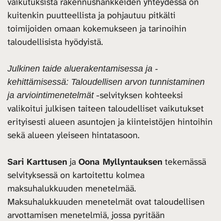
vaikutuksista rakennushankkeiden yhteydessä on
kuitenkin puutteellista ja pohjautuu pitkälti
toimijoiden omaan kokemukseen ja tarinoihin
taloudellisista hyödyistä.
Julkinen taide aluerakentamisessa ja -
kehittämisessä: Taloudellisen arvon tunnistaminen
-selvityksen kohteeksi
ja arviointimenetelmät
valikoitui julkisen taiteen taloudelliset vaikutukset
erityisesti alueen asuntojen ja kiinteistöjen hintoihin
sekä alueen yleiseen hintatasoon.
Sari Karttusen
ja
Oona Myllyntauksen
tekemässä
selvityksessä on kartoitettu kolmea
maksuhalukkuuden menetelmää.
Maksuhalukkuuden menetelmät ovat taloudellisen
arvottamisen menetelmiä, jossa pyritään