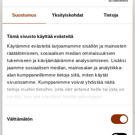
kehittämisessä: Taloudellisen arvon
tunnistaminen ja arviointimenetelmät. Cuporen
Suostumus
Yksityiskohdat
Tietoja
verkkojulkaisuja 65. Kulttuuripolitiikan
tutkimuskeskus Cupore.
Tämä sivusto käyttää evästeitä
Kulttuuripolitiikan tutkimuskeskus Cuporessa
Käytämme evästeitä tarjoamamme sisällön ja mainosten
vuonna 2018 käynnistynyt tutkimushanke on osa
räätälöimiseen, sosiaalisen median ominaisuuksien
Ornamon
koordinoimaa
Taide käyttöön –
tukemiseen ja kävijämäärämme analysoimiseen. Lisäksi
Ratkaisumalleja taiteen yhdistämiseksi
jaamme sosiaalisen median, mainosalan ja analytiikka-
alan kumppaneillemme tietoja siitä, miten käytät
rakentamiseen -yhteishanketta
(ESR, Luovaa
sivustoamme. Kumppanimme voivat yhdistää näitä
osaamista -hanke 2018–2020).
tietoja muihin tietoihin, joita olet antanut heille tai joita on
kerätty, kun olet käyttänyt heidän palvelujaan.
Lue lisää tutkimushankkeesta
verkkosivuiltamme.
S
Välttämätön
u
o
s