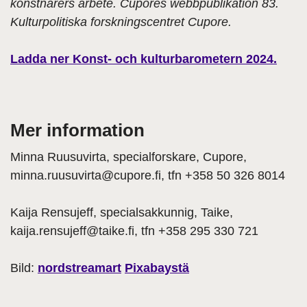
konstnärers arbete. Cupores webbpublikation 83.
Kulturpolitiska forskningscentret Cupore.
Ladda ner Konst- och kulturbarometern 2024.
Mer information
Minna Ruusuvirta, specialforskare, Cupore,
minna.ruusuvirta@cupore.fi, tfn +358 50 326 8014
Kaija Rensujeff, specialsakkunnig, Taike,
kaija.rensujeff@taike.fi, tfn +358 295 330 721
Bild:
nordstreamart
Pixabaystä