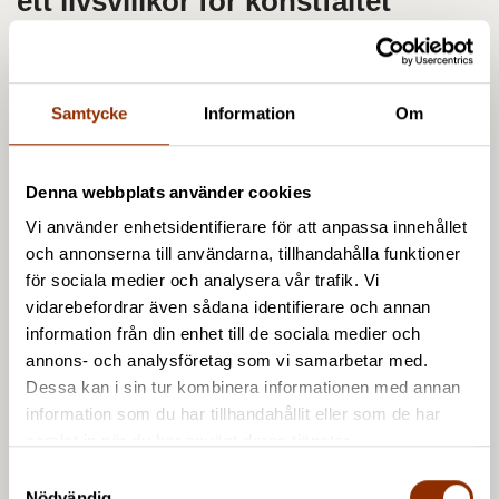
ett livsvillkor för konstfältet
Barometerns resultat målar upp en bild av möjliga
lösningar. Finansieringen av konstnärers arbete och
konstnärers ställning på arbetsmarknaden är en
Samtycke
Information
Om
komplex helhet, vars utveckling enligt
barometersvaren skulle kräva strukturella
Denna webbplats använder cookies
förändringar, såsom ökad och mångsidigare
finansiering samt flexibilitet i att kombinera olika
Vi använder enhetsidentifierare för att anpassa innehållet
sysselsättningsformer och i arbetslöshetsskydd och
och annonserna till användarna, tillhandahålla funktioner
för sociala medier och analysera vår trafik. Vi
social trygghet. En stor del av de konstnärer som
vidarebefordrar även sådana identifierare och annan
svarat på enkäten vill även i fortsättningen
information från din enhet till de sociala medier och
kombinera olika sysselsättningsformer.
annons- och analysföretag som vi samarbetar med.
Dessa kan i sin tur kombinera informationen med annan
Att trygga försörjningen är ett livsvillkor för
information som du har tillhandahållit eller som de har
konstfältet. Nästan hälften av de konstnärer som
samlat in när du har använt deras tjänster.
svarat på barometerenkäten uppgav att de har
S
lämnat eller övervägt att lämna konstbranschen
Nödvändig