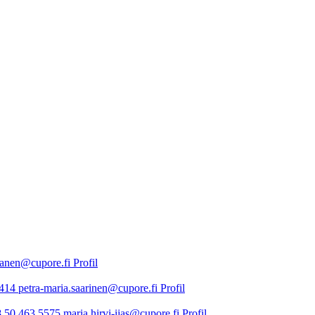
kanen@cupore.fi
Profil
0414
petra-maria.saarinen@cupore.fi
Profil
 50 463 5575
maria.hirvi-ijas@cupore.fi
Profil