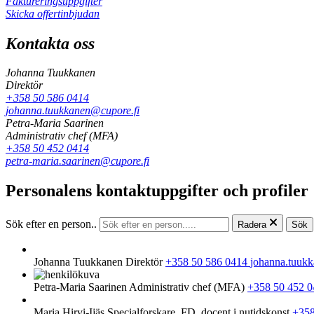
Faktureringsuppgifter
Skicka offertinbjudan
Kontakta oss
Johanna Tuukkanen
Direktör
+358 50 586 0414
johanna.tuukkanen@cupore.fi
Petra-Maria Saarinen
Administrativ chef (MFA)
+358 50 452 0414
petra-maria.saarinen@cupore.fi
Personalens kontaktuppgifter och profiler
Sök efter en person..
Radera
Sök
Johanna Tuukkanen
Direktör
+358 50 586 0414
johanna.tuuk
Petra-Maria Saarinen
Administrativ chef (MFA)
+358 50 452 
Maria Hirvi-Ijäs
Specialforskare, FD, docent i nutidskonst
+358