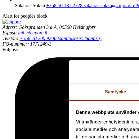
Sakarias Sokka
+358 50 387 2728
sakarias.sokka@cupore.fi
Pr
Alert for peoples block
Adress: Göksgränden 3 a A, 00500 Helsingfors
E-post:
info@cupore.fi
Telefon:
+358 10 200 9200 (samtalspris: lna/msa)
FO-nummer: 1771249-3
Följ oss
Samtycke
Denna webbplats använder 
Vi använder enhetsidentifierar
sociala medier och analysera 
till de sociala medier och a