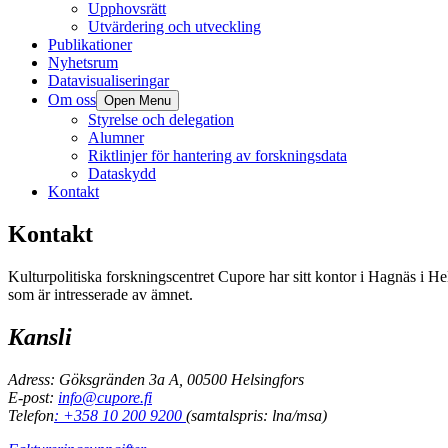
Upphovsrätt
Utvärdering och utveckling
Publikationer
Nyhetsrum
Datavisualiseringar
Om oss
Open Menu
Styrelse och delegation
Alumner
Riktlinjer för hantering av forskningsdata
Dataskydd
Kontakt
Kontakt
Kulturpolitiska forskningscentret Cupore har sitt kontor i Hagnäs i H
som är intresserade av ämnet.
Kansli
Adress: Göksgränden 3a A, 00500 Helsingfors
E-post:
info@cupore.fi
Telefon
: +358 10 200 9200
(samtalspris: lna/msa)