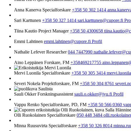
Anna Kanerva
Specialforskare
+358 50 302 1414
anna.kanerv
Sari Karttunen
+358 50 327 1414
sari.karttunen@cupore.fi
Pro
Tiina Kautio
Project Manager
+358 50 4300658
tiina.kautio@
Emmi Lahtinen
emmi.lahtinen@cupore.fi
Profil
Nathalie Lefever
Researcher
044 7447990
nathalie.lefever@cu
Aino Leppänen
Forskare, FM
+358469217755
aino.leppanen
Mervi Luonila
Specialforskare
+358 50 305 3414
mervi.luonil
Severi Nokela
Projektforskare, FM
+358 50 304 8761
severi.
Sauli Okker
Forskningsassistent
sauli.o.okker@jyu.fi
Profil
Vappu Renko
Specialforskare, PD, FM
+358 50 566 0360
vap
Olli Ruokolainen
Specialforskare
050 448 3484
olli.ruokolain
Minna Ruusuvirta
Specialforskare
+358 50 326 8014
minna.ru