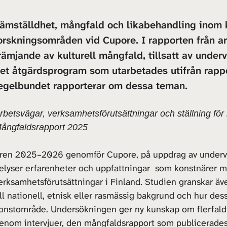
ämställdhet, mångfald och likabehandling inom k
orskningsområden vid Cupore. I rapporten från ar
rämjande av kulturell mångfald, tillsatt av underv
et åtgärdsprogram som utarbetades utifrån rappo
egelbundet rapporterar om dessa teman.
rbetsvägar, verksamhetsförutsättningar och ställning fö
ångfaldsrapport 2025
ren 2025–2026 genomför Cupore, på uppdrag av undervis
elyser erfarenheter och uppfattningar som konstnärer m
erksamhetsförutsättningar i Finland. Studien granskar äv
ill nationell, etnisk eller rasmässig bakgrund och hur d
onstområde. Undersökningen ger ny kunskap om flerfaldig
enom intervjuer, den mångfaldsrapport som publicerade