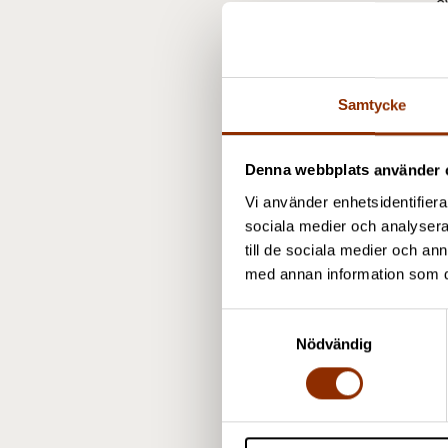
a
P
Samtycke
Denna webbplats använder 
S
Vi använder enhetsidentifierar
+
sociala medier och analysera 
till de sociala medier och a
s
med annan information som du 
P
S
Nödvändig
a
m
t
y
A
c