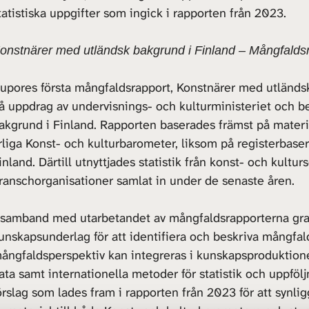
tatistiska uppgifter som ingick i rapporten från 2023.
onstnärer med utländsk bakgrund i Finland – Mångfalds
upores första mångfaldsrapport, Konstnärer med utländsk
å uppdrag av undervisnings- och kulturministeriet och b
akgrund i Finland. Rapporten baserades främst på materi
rliga Konst- och kulturbarometer, liksom på registerbase
inland. Därtill utnyttjades statistik från konst- och kult
ranschorganisationer samlat in under de senaste åren.
 samband med utarbetandet av mångfaldsrapporterna gra
unskapsunderlag för att identifiera och beskriva mångfald
ångfaldsperspektiv kan integreras i kunskapsproduktionen
ata samt internationella metoder för statistik och uppföl
örslag som lades fram i rapporten från 2023 för att synl