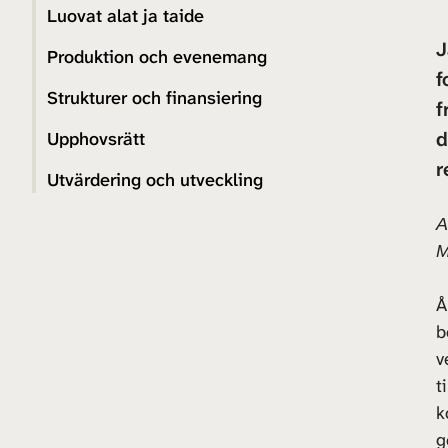
Luovat alat ja taide
J
Produktion och evenemang
f
Strukturer och finansiering
f
d
Upphovsrätt
r
Utvärdering och utveckling
A
M
Å
b
v
t
k
g