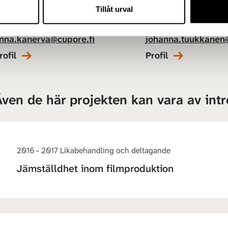
pecialforskare
Direktör
Tillåt urval
358 50 302 1414
+358 50 586 0414
nna.kanerva@cupore.fi
johanna.tuukkanen@
rofil
Profil
Även de här projekten kan vara av int
2016 - 2017 Likabehandling och deltagande
Jämställdhet inom filmproduktion