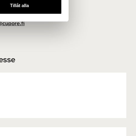
Tillåt alla
cupore.fi
resse