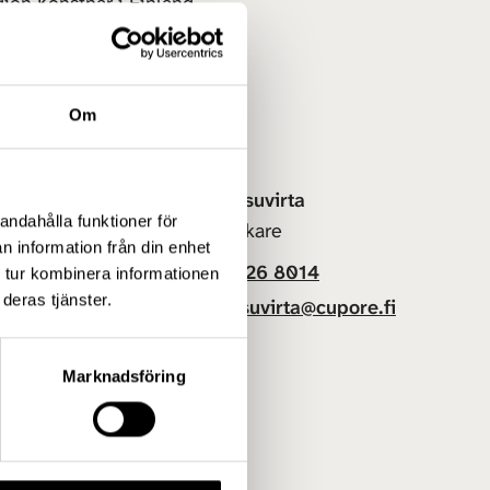
ien Konstnär i Finland.
Om
Minna Ruusuvirta
andahålla funktioner för
Specialforskare
re.fi
n information från din enhet
+358 50 326 8014
 tur kombinera informationen
deras tjänster.
minna.ruusuvirta@cupore.fi
Profil
Marknadsföring
n