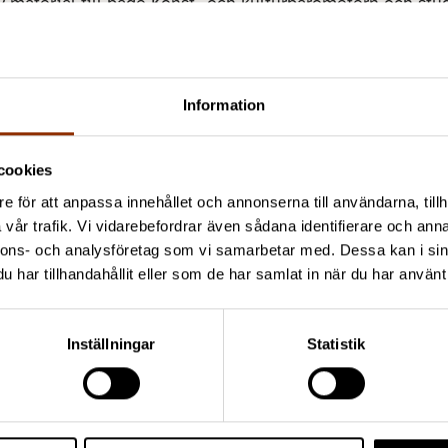
v material till både Konst- och kulturbarometern och stud
rojektets forskare
Information
cookies
ari Karttunen
Emmi Lahtinen
e för att anpassa innehållet och annonserna till användarna, tillh
358 50 327 1414
emmi.lahtinen@cupo
vår trafik. Vi vidarebefordrar även sådana identifierare och anna
nnons- och analysföretag som vi samarbetar med. Dessa kan i sin
ari.karttunen@cupore.fi
Profil
har tillhandahållit eller som de har samlat in när du har använt 
rofil
Inställningar
Statistik
nna Kanerva
Johanna Tuukkane