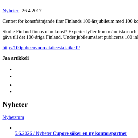
Nyheter
26.4.2017
Centret för konstfrämjande firar Finlands 100-årsjubileum med 100 
Skulle Finland finnas utan konst? Experter lyfter fram människor o
gåva till det 100-åriga Finland. Under jubileumsåret publiceras 100 in
http://100puheenvuoroataiteesta.taike.fi/
Jaa artikkeli
Nyheter
Nyhetsrum
5.6.2026 / Nyheter
Cupore söker en ny kontorspartner