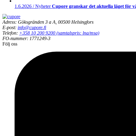
1.6.2026 / Nyheter
Cupore granskar det aktuella läget för 
Adress: Göksgränden 3 a A, 00500 Helsingfors
E-post:
info@cupore.fi
Telefon:
+358 10 200 9200 (samtalspris: lna/msa)
FO-nummer: 1771249-3
Följ oss