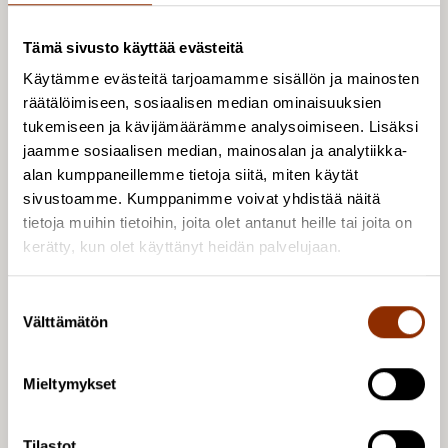
Tämä sivusto käyttää evästeitä
Käytämme evästeitä tarjoamamme sisällön ja mainosten
räätälöimiseen, sosiaalisen median ominaisuuksien
tukemiseen ja kävijämäärämme analysoimiseen. Lisäksi
jaamme sosiaalisen median, mainosalan ja analytiikka-
alan kumppaneillemme tietoja siitä, miten käytät
sivustoamme. Kumppanimme voivat yhdistää näitä
tietoja muihin tietoihin, joita olet antanut heille tai joita on
kerätty, kun olet käyttänyt heidän palvelujaan.
S
Välttämätön
u
o
s
Kulttuuripolitiikan
Mieltymykset
t
u
tutkimuskeskus Cupore
m
Tilastot