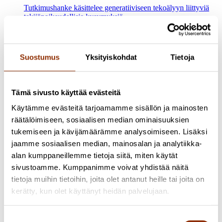
Tutkimushanke käsittelee generatiiviseen tekoälyyn liittyviä
tekijänoikeudellisia kysymyksiä.
Tutkimus käynnissä
2025 - 2026 Kulttuuripolitiikan rakenteet
ja resurssit
Suostumus
Yksityiskohdat
Tietoja
Kulttuuripolitiikan tila
Kulttuuripolitiikan tila -hankkeen tavoitteena on parantaa
yleiskuvaa suomalaisen kulttuuripolitiikan tilasta sekä edistää
Tämä sivusto käyttää evästeitä
tietoon perustuvaa yhteiskunnallista keskustelua. Hankkeessa
pilotoidaan Kulttuuripolitiikan tila 2025-julkaisun toteutus
Käytämme evästeitä tarjoamamme sisällön ja mainosten
sekä järjestetään Kulttuuripolitiikan tila -tapahtuma, joka
räätälöimiseen, sosiaalisen median ominaisuuksien
toimii uudenlaisena foorumina kulttuuripolitiikkaan liittyvälle
tukemiseen ja kävijämäärämme analysoimiseen. Lisäksi
yhteiskunnalliselle keskustelulle Suomessa.
jaamme sosiaalisen median, mainosalan ja analytiikka-
Tutkimus käynnissä
2021 Luovat alat ja taide
alan kumppaneillemme tietoja siitä, miten käytät
sivustoamme. Kumppanimme voivat yhdistää näitä
Moninaisuus taiteen ja kulttuurin alalla
tietoja muihin tietoihin, joita olet antanut heille tai joita on
Kulttuurin ja taiteen toimialan tasa-arvo, moninaisuus ja
kerätty, kun olet käyttänyt heidän palvelujaan.
yhdenvertaisuus ovat Cuporessa tehtävän tutkimuksen
aihealueita. Opetus- ja kulttuuriministeriön (OKM) asettaman
Kulttuuripolitiikka, maahanmuuttajat ja kulttuurisen
Suostumuksen