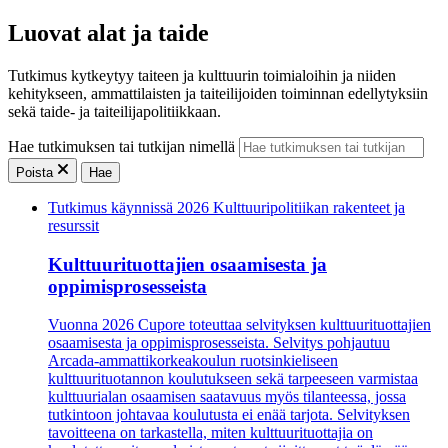
Luovat alat ja taide
Tutkimus kytkeytyy taiteen ja kulttuurin toimialoihin ja niiden
kehitykseen, ammattilaisten ja taiteilijoiden toiminnan edellytyksiin
sekä taide- ja taiteilijapolitiikkaan.
Hae tutkimuksen tai tutkijan nimellä
Poista
Hae
Tutkimus käynnissä
2026 Kulttuuripolitiikan rakenteet ja
resurssit
Kulttuurituottajien osaamisesta ja
oppimisprosesseista
Vuonna 2026 Cupore toteuttaa selvityksen kulttuurituottajien
osaamisesta ja oppimisprosesseista. Selvitys pohjautuu
Arcada-ammattikorkeakoulun ruotsinkieliseen
kulttuurituotannon koulutukseen sekä tarpeeseen varmistaa
kulttuurialan osaamisen saatavuus myös tilanteessa, jossa
tutkintoon johtavaa koulutusta ei enää tarjota. Selvityksen
tavoitteena on tarkastella, miten kulttuurituottajia on