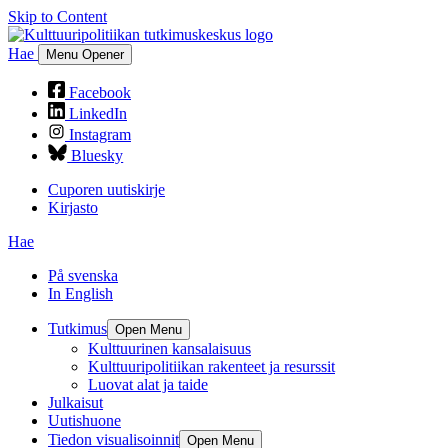
Skip to Content
Hae
Menu Opener
Facebook
LinkedIn
Instagram
Bluesky
Cuporen uutiskirje
Kirjasto
Hae
På svenska
In English
Tutkimus
Open Menu
Kulttuurinen kansalaisuus
Kulttuuripolitiikan rakenteet ja resurssit
Luovat alat ja taide
Julkaisut
Uutishuone
Tiedon visualisoinnit
Open Menu