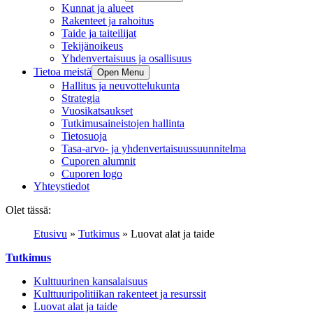
Kunnat ja alueet
Rakenteet ja rahoitus
Taide ja taiteilijat
Tekijänoikeus
Yhdenvertaisuus ja osallisuus
Tietoa meistä
Open Menu
Hallitus ja neuvottelukunta
Strategia
Vuosikatsaukset
Tutkimusaineistojen hallinta
Tietosuoja
Tasa-arvo- ja yhdenvertaisuussuunnitelma
Cuporen alumnit
Cuporen logo
Yhteystiedot
Olet tässä:
Etusivu
»
Tutkimus
»
Luovat alat ja taide
Tutkimus
Kulttuurinen kansalaisuus
Kulttuuripolitiikan rakenteet ja resurssit
Luovat alat ja taide