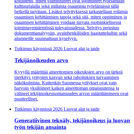
koulutettu, miten valmistuneet ovat sijoittuneet työelämään
kulttuurialalla sekä millaista osaamista työelämässä tällä
hetkellä tarvitaan. Lisäksi selvityksessä tarkastellaan erilaisia
osaamisen kehittämisen tapoja sekä sitä, miten oppiminen ja
osaamisen kehittäminen voidaan turvata ruotsinkielisessä
toimintaympäristössä tulevaisuudessa. Selvitys perustuu
dokumenttianalyysiin, avainhenkilöiden haastatteluihin sekä
alumneille suunnattuun kyselyyn.
Tutkimus käynnissä
2026 Luovat alat ja taide
Tekijänoikeuden arvo
Kyvyllä määrittää aineettomien oikeuksien arvo on tärkeä
merkitys yritysten kasvun sekä rahoituksen turvaamisen
näkökulmista. Kuitenkin Suomessa yritykset ovat vain
harvoin yksilöineet kaiken aineettoman omaisuutensa ja
välineet tekijänoikeusomaisuuden arvon määrittämiseen ovat
puutteelliset.
Tutkimus käynnissä
2026 Luovat alat ja taide
Generatiivinen tekoäly, tekijänoikeus ja luovan
työn tekijän ansainta