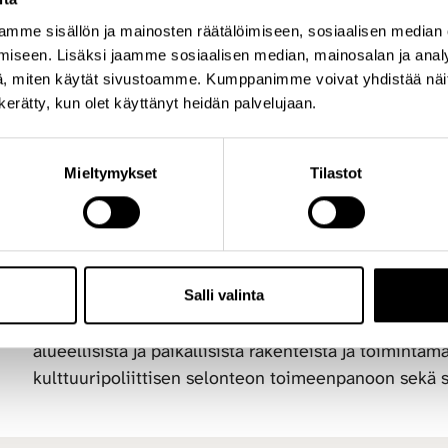
+358 50 566 0360
aria.hirvi-ijas@cupore.fi
mme sisällön ja mainosten räätälöimiseen, sosiaalisen median
vappu.renko@cupore
rofiili
iseen. Lisäksi jaamme sosiaalisen median, mainosalan ja analy
Profiili
, miten käytät sivustoamme. Kumppanimme voivat yhdistää näitä t
n kerätty, kun olet käyttänyt heidän palvelujaan.
Tutustu myös näihin hankkeisiin
Mieltymykset
Tilastot
2026 - 2026 Kulttuuripolitiikan rakenteet ja resurssit
Esiselvitys alueellisista ja paikallisista kultt
Salli valinta
Cupore toteuttaa opetus- ja kulttuuriministeriölle e
alueellisista ja paikallisista rakenteista ja toimintam
kulttuuripoliittisen selonteon toimeenpanoon sekä 