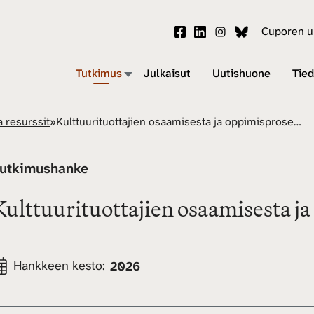
Cuporen uu
Tutkimus
Julkaisut
Uutishuone
Tied
a resurssit
»
Kulttuurituottajien osaamisesta ja oppimisprosesseista
utkimushanke
Kulttuurituottajien osaamisesta j
Hankkeen kesto:
2026