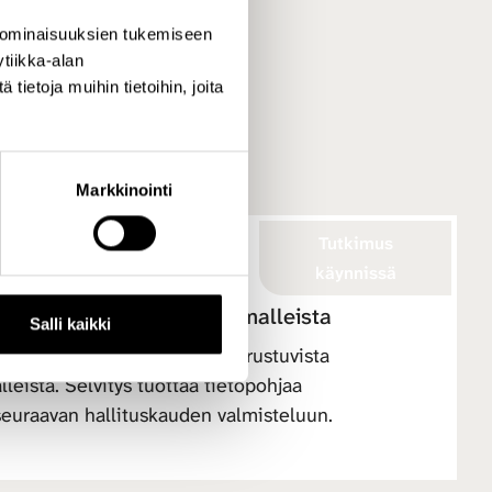
 ominaisuuksien tukemiseen
.fi
tiikka-alan
ietoja muihin tietoihin, joita
Markkinointi
Tutkimus
käynnissä
uurirakenteista ja toimintamalleista
Salli kaikki
siselvityksen yhteistyöhön perustuvista
alleista. Selvitys tuottaa tietopohjaa
seuraavan hallituskauden valmisteluun.