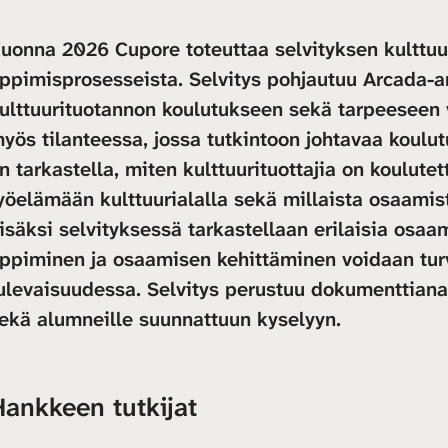
uonna 2026 Cupore toteuttaa selvityksen kulttuur
ppimisprosesseista. Selvitys pohjautuu Arcada-a
ulttuurituotannon koulutukseen sekä tarpeeseen 
yös tilanteessa, jossa tutkintoon johtavaa koulut
n tarkastella, miten kulttuurituottajia on koulute
yöelämään kulttuurialalla sekä millaista osaamist
isäksi selvityksessä tarkastellaan erilaisia osaa
ppiminen ja osaamisen kehittäminen voidaan turv
ulevaisuudessa. Selvitys perustuu dokumenttianal
ekä alumneille suunnattuun kyselyyn.
Hankkeen tutkijat