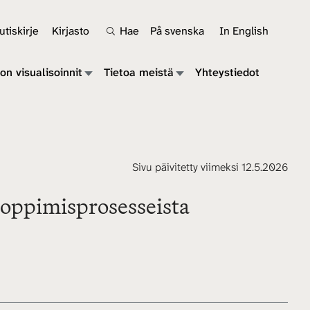
tiskirje
Kirjasto
Hae
På svenska
In English
on visualisoinnit
Tietoa meistä
Yhteystiedot
Sivu päivitetty viimeksi 12.5.2026
a oppimisprosesseista