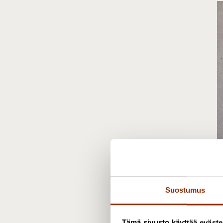
M
E
Suostumus
d
+
Tämä sivusto käyttää eväste