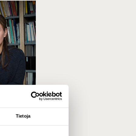
Tietoja
 VTM, FM