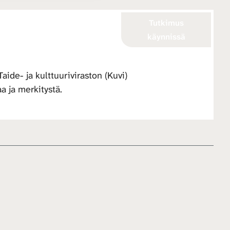
Tutkimus
käynnissä
aide- ja kulttuuriviraston (Kuvi)
a ja merkitystä.