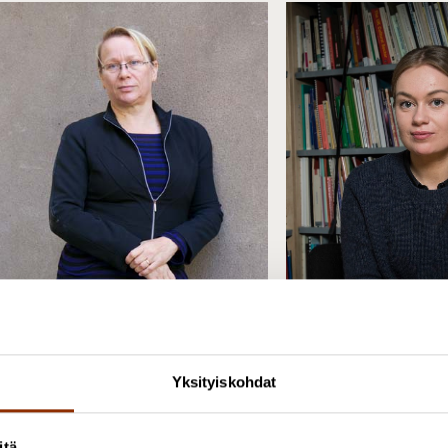
aria Hirvi-Ijäs
rikoistutkija, FT, nykytaiteen
Vappu Renko
Yksityiskohdat
osentti
Erikoistutkija, YTT,
358 50 463 5575
itä