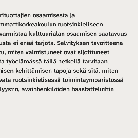
ituottajien osaamisesta ja
mmattikorkeakoulun ruotsinkieliseen
varmistaa kulttuurialan osaamisen saatavuus
usta ei enää tarjota. Selvityksen tavoitteena
ttu, miten valmistuneet ovat sijoittuneet
a työelämässä tällä hetkellä tarvitaan.
misen kehittämisen tapoja sekä sitä, miten
ata ruotsinkielisessä toimintaympäristössä
yysiin, avainhenkilöiden haastatteluihin