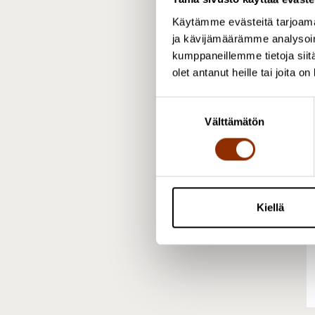
m
Käytämme evästeitä tarjoama
P
ja kävijämäärämme analysoim
kumppaneillemme tietoja siitä
olet antanut heille tai joita o
S
Välttämätön
u
o
s
t
u
m
Kiellä
u
k
s
e
n
v