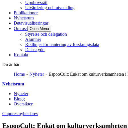
Upphovsrätt
Utvärdering och utveckling
Publikationer
Nyhetsrum
Datavisualiseringar
Om oss
Open Menu
Styrelse och delegation
Alumner
Riktlinjer för hantering av forskningsdata
Dataskydd
Kontakt
Du är här:
Home
»
Nyheter
»
EspooCult: Enkät om kulturverksamheten i
Nyhetsrum
Nyheter
Blogg
Översikter
Cupores nyhetsbrev
EspooCult: Enkät om kulturverksamheten 