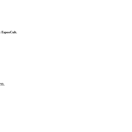
et EspooCult.
den.