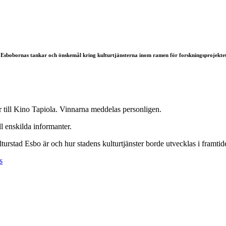
in Esbobornas tankar och önskemål kring kulturtjänsterna inom ramen för forskningsprojekt
ter till Kino Tapiola. Vinnarna meddelas personligen.
l enskilda informanter.
turstad Esbo är och hur stadens kulturtjänster borde utvecklas i framti
s