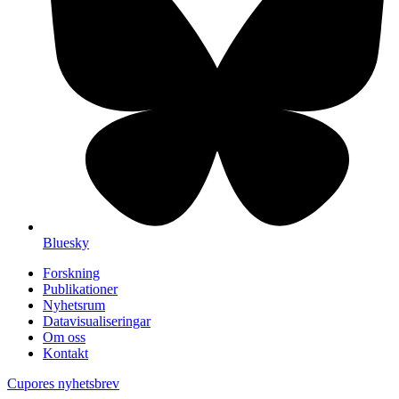
Bluesky
Forskning
Publikationer
Nyhetsrum
Datavisualiseringar
Om oss
Kontakt
Cupores nyhetsbrev