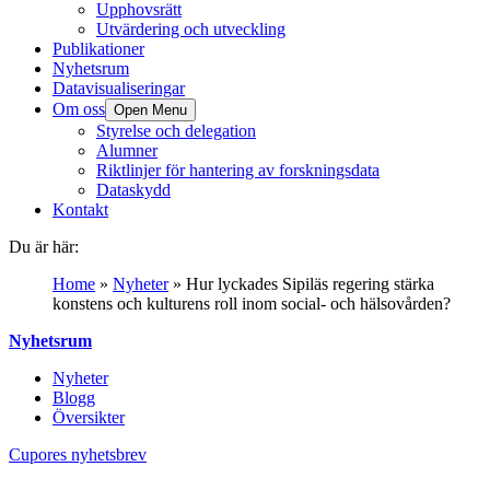
Upphovsrätt
Utvärdering och utveckling
Publikationer
Nyhetsrum
Datavisualiseringar
Om oss
Open Menu
Styrelse och delegation
Alumner
Riktlinjer för hantering av forskningsdata
Dataskydd
Kontakt
Du är här:
Home
»
Nyheter
»
Hur lyckades Sipiläs regering stärka
konstens och kulturens roll inom social- och hälsovården?
Nyhetsrum
Nyheter
Blogg
Översikter
Cupores nyhetsbrev