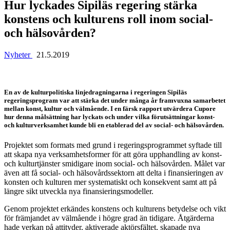
Hur lyckades Sipiläs regering stärka
konstens och kulturens roll inom social-
och hälsovården?
Nyheter
21.5.2019
En av de kulturpolitiska linjedragningarna i regeringen Sipiläs
regeringsprogram var att stärka det under många år framvuxna samarbetet
mellan konst, kultur och välmående. I en färsk rapport utvärdera Cupore
hur denna målsättning har lyckats och under vilka förutsättningar konst-
och kulturverksamhet kunde bli en etablerad del av social- och hälsovården.
Projektet som formats med grund i regeringsprogrammet syftade till
att skapa nya verksamhetsformer för att göra upphandling av konst-
och kulturtjänster smidigare inom social- och hälsovården. Målet var
även att få social- och hälsovårdssektorn att delta i finansieringen av
konsten och kulturen mer systematiskt och konsekvent samt att på
längre sikt utveckla nya finansieringsmodeller.
Genom projektet erkändes konstens och kulturens betydelse och vikt
för främjandet av välmående i högre grad än tidigare. Åtgärderna
hade verkan på attityder, aktiverade aktörsfältet, skapade nya