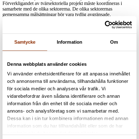
Förverkligandet av tvärsektoriella projekt måste koordineras i
samarbete med de olika sektorerna. De olika sektorernas
gemensamma målsättningar bör vara tydlig avgränsade,
tvärsektoriella och i linje med andra pågående program och projekt.
Konstens och kulturens integrering i främjandet av välmående bör
ses som en hybridverksamhet som går över sektorsgränser och -
nivåer, med en gemensam strävan efter att främja ett gott liv.
Samtycke
Information
Om
Rapporten med en sammanfattning på svenska kan laddas ner:
Jakonen, Olli ja Lahtinen, Emmi 2019. Taide, kulttuuri ja
Denna webbplats använder cookies
hyvinvointi. Hallitusohjelman kulttuurin kärkihankkeen arviointi:
Vi använder enhetsidentifierare för att anpassa innehållet
Prosenttitaiteen periaatteen laajentaminen yhteistyössä sosiaali- ja
terveydenhuollon kanssa. Cuporen verkkojulkaisuja 53.
och annonserna till användarna, tillhandahålla funktioner
Kulttuuripolitiikan tutkimuskeskus Cupore.
för sociala medier och analysera vår trafik. Vi
Bild: Lukas Budimaier/Unsplash.
vidarebefordrar även sådana identifierare och annan
information från din enhet till de sociala medier och
Jaa artikkeli
annons- och analysföretag som vi samarbetar med.
Dessa kan i sin tur kombinera informationen med annan
information som du har tillhandahållit eller som de har
samlat in när du har använt deras tjänster.