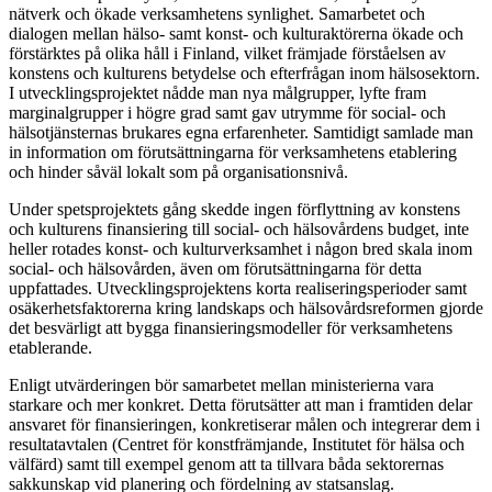
nätverk och ökade verksamhetens synlighet. Samarbetet och
dialogen mellan hälso- samt konst- och kulturaktörerna ökade och
förstärktes på olika håll i Finland, vilket främjade förståelsen av
konstens och kulturens betydelse och efterfrågan inom hälsosektorn.
I utvecklingsprojektet nådde man nya målgrupper, lyfte fram
marginalgrupper i högre grad samt gav utrymme för social- och
hälsotjänsternas brukares egna erfarenheter. Samtidigt samlade man
in information om förutsättningarna för verksamhetens etablering
och hinder såväl lokalt som på organisationsnivå.
Under spetsprojektets gång skedde ingen förflyttning av konstens
och kulturens finansiering till social- och hälsovårdens budget, inte
heller rotades konst- och kulturverksamhet i någon bred skala inom
social- och hälsovården, även om förutsättningarna för detta
uppfattades. Utvecklingsprojektens korta realiseringsperioder samt
osäkerhetsfaktorerna kring landskaps och hälsovårdsreformen gjorde
det besvärligt att bygga finansieringsmodeller för verksamhetens
etablerande.
Enligt utvärderingen bör samarbetet mellan ministerierna vara
starkare och mer konkret. Detta förutsätter att man i framtiden delar
ansvaret för finansieringen, konkretiserar målen och integrerar dem i
resultatavtalen (Centret för konstfrämjande, Institutet för hälsa och
välfärd) samt till exempel genom att ta tillvara båda sektorernas
sakkunskap vid planering och fördelning av statsanslag.