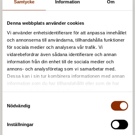
Samtycke
Information
Om
kunskap om hur kulturpolitik i de nordiska länderna
kan utvecklas positivt även framöver.
Denna webbplats använder cookies
Cultural policy in the Nordic welfare states: aims
Vi använder enhetsidentifierare för att anpassa innehållet
and functions of public funding for culture
finns
och annonserna till användarna, tillhandahålla funktioner
att läsa här.
för sociala medier och analysera vår trafik. Vi
vidarebefordrar även sådana identifierare och annan
Antologin är skriven på engelska och den är gjord på
information från din enhet till de sociala medier och
annons- och analysföretag som vi samarbetar med.
uppdrag av Nordiska ministerrådet.
Dessa kan i sin tur kombinera informationen med annan
information som du har tillhandahållit eller som de har
Läs pressmeddelandet från Myndigheten för
samlat in när du har använt deras tjänster.
kulturanalys
S
Nödvändig
a
Bild: rapportens pärm
m
t
Inställningar
y