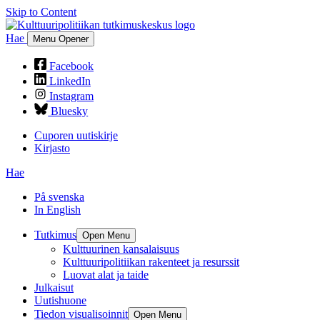
Skip to Content
Hae
Menu Opener
Facebook
LinkedIn
Instagram
Bluesky
Cuporen uutiskirje
Kirjasto
Hae
På svenska
In English
Tutkimus
Open Menu
Kulttuurinen kansalaisuus
Kulttuuripolitiikan rakenteet ja resurssit
Luovat alat ja taide
Julkaisut
Uutishuone
Tiedon visualisoinnit
Open Menu