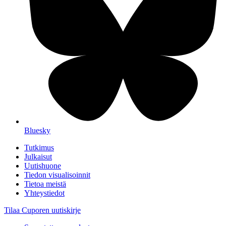
Bluesky
Tutkimus
Julkaisut
Uutishuone
Tiedon visualisoinnit
Tietoa meistä
Yhteystiedot
Tilaa Cuporen uutiskirje