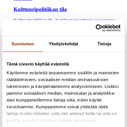
Kulttuuripolitiikan tila
Kulttuuripolitiikan tila -hankkeen tavoitteena on parantaa
yleiskuvaa suomalaisen kulttuuripolitiikan tilasta sekä edistää
tietoon perustuvaa yhteiskunnallista keskustelua. Hankkeessa
pilotoidaan Kulttuuripolitiikan tila 2025-julkaisun toteutus
sekä järjestetään Kulttuuripolitiikan tila -tapahtuma, joka
Suostumus
Yksityiskohdat
Tietoja
toimii uudenlaisena foorumina kulttuuripolitiikkaan liittyvälle
yhteiskunnalliselle keskustelulle Suomessa.
Tutkijat
Tämä sivusto käyttää evästeitä
Käytämme evästeitä tarjoamamme sisällön ja mainosten
räätälöimiseen, sosiaalisen median ominaisuuksien
Severi Nokela
Projektitutkija, FM
+358 50 304 8761
severi.nokela@cupore.fi
Profiili
tukemiseen ja kävijämäärämme analysoimiseen. Lisäksi
jaamme sosiaalisen median, mainosalan ja analytiikka-
alan kumppaneillemme tietoja siitä, miten käytät
Osoite: Käenkuja 3a A, 00500 Helsinki
Sähköposti:
info@cupore.fi
sivustoamme. Kumppanimme voivat yhdistää näitä
Puhelin:
+358 10 200 9200
tietoja muihin tietoihin, joita olet antanut heille tai joita on
Y-tunnus: 1771249-3
kerätty, kun olet käyttänyt heidän palvelujaan.
Seuraa meitä