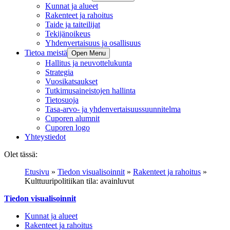
Kunnat ja alueet
Rakenteet ja rahoitus
Taide ja taiteilijat
Tekijänoikeus
Yhdenvertaisuus ja osallisuus
Tietoa meistä
Open Menu
Hallitus ja neuvottelukunta
Strategia
Vuosikatsaukset
Tutkimusaineistojen hallinta
Tietosuoja
Tasa-arvo- ja yhdenvertaisuussuunnitelma
Cuporen alumnit
Cuporen logo
Yhteystiedot
Olet tässä:
Etusivu
»
Tiedon visualisoinnit
»
Rakenteet ja rahoitus
»
Kulttuuripolitiikan tila: avainluvut
Tiedon visualisoinnit
Kunnat ja alueet
Rakenteet ja rahoitus