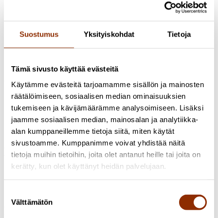
Kulttuuripolitiikan tila -hankkeen tavoitteena on parantaa
yleiskuvaa suomalaisen kulttuuripolitiikan tilasta sekä edistää
tietoon perustuvaa yhteiskunnallista keskustelua. Hankkeessa
Suostumus
Yksityiskohdat
Tietoja
pilotoidaan Kulttuuripolitiikan tila 2025-julkaisun toteutus
sekä järjestetään Kulttuuripolitiikan tila -tapahtuma, joka
toimii uudenlaisena foorumina kulttuuripolitiikkaan liittyvälle
yhteiskunnalliselle keskustelulle Suomessa.
Tämä sivusto käyttää evästeitä
Jaa artikkeli
Käytämme evästeitä tarjoamamme sisällön ja mainosten
räätälöimiseen, sosiaalisen median ominaisuuksien
tukemiseen ja kävijämäärämme analysoimiseen. Lisäksi
jaamme sosiaalisen median, mainosalan ja analytiikka-
alan kumppaneillemme tietoja siitä, miten käytät
sivustoamme. Kumppanimme voivat yhdistää näitä
Lisätietoja:
tietoja muihin tietoihin, joita olet antanut heille tai joita on
kerätty, kun olet käyttänyt heidän palvelujaan.
Vappu Renko
Erikoistutkija, YTT, VTM, FM
+358 50 566
0360
vappu.renko@cupore.fi
Profiili
Suostumuksen
Välttämätön
valinta
Poiminnat uutishuoneesta