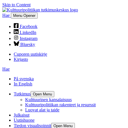
Skip to Content
Hae
Menu Opener
Facebook
LinkedIn
Instagram
Bluesky
Cuporen uutiskirje
Kirjasto
Hae
På svenska
In English
Tutkimus
Open Menu
Kulttuurinen kansalaisuus
Kulttuuripolitiikan rakenteet ja resurssit
Luovat alat ja taide
Julkaisut
Uutishuone
Tiedon visualisoinnit
Open Menu