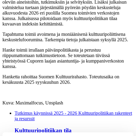
oleviin aineistoihin, tutkimuksiin ja selvityksiin. Lisäksi julkaisun
valmistelua tuetaan järjestämällä pyöreän pöydän keskusteluja
alkuvuodesta 2026 eri puolilla Suomea toimivien verkostojen
kanssa. Julkaisussa pilotoidaan myös kulttuuripolitiikan tilaa
kuvaavan indeksin kehittämistä.
Tapahtuma toimii avoimena ja moniäänisenä kulttuuripoliittisena
keskustelufoorumina. Tarkempia tietoja julkaistaan syksyllä 2025.
Hanke toimii irrallaan päivänpolitiikasta ja perustuu
riippumattomaan tutkimustietoon. Se toteutetaan tiiviissä
yhteistyössä Cuporen laajan asiantuntija- ja kumppaniverkoston
kanssa.
Hanketta rahoittaa Suomen Kulttuurirahasto. Toteutusaika on
kesäkuusta 2025 syyskuuhun 2026.
Kuva: Maximalfocus, Unsplash
Tutkimus käynnissä
2025 - 2026 Kulttuuripolitiikan rakenteet
ja resurssit
Kulttuuripolitiikan tila