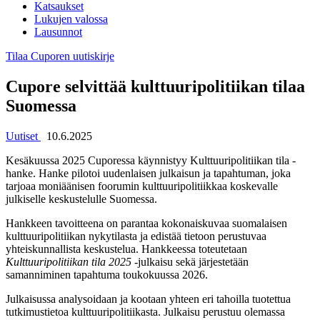
Katsaukset
Lukujen valossa
Lausunnot
Tilaa Cuporen uutiskirje
Cupore selvittää kulttuuripolitiikan tilaa
Suomessa
Uutiset
10.6.2025
Kesäkuussa 2025 Cuporessa käynnistyy Kulttuuripolitiikan tila -
hanke. Hanke pilotoi uudenlaisen julkaisun ja tapahtuman, joka
tarjoaa moniäänisen foorumin kulttuuripolitiikkaa koskevalle
julkiselle keskustelulle Suomessa.
Hankkeen tavoitteena on parantaa kokonaiskuvaa suomalaisen
kulttuuripolitiikan nykytilasta ja edistää tietoon perustuvaa
yhteiskunnallista keskustelua. Hankkeessa toteutetaan
Kulttuuripolitiikan tila 2025
-julkaisu
sekä järjestetään
samanniminen tapahtuma toukokuussa 2026.
Julkaisussa analysoidaan ja kootaan yhteen eri tahoilla tuotettua
tutkimustietoa kulttuuripolitiikasta. Julkaisu perustuu olemassa