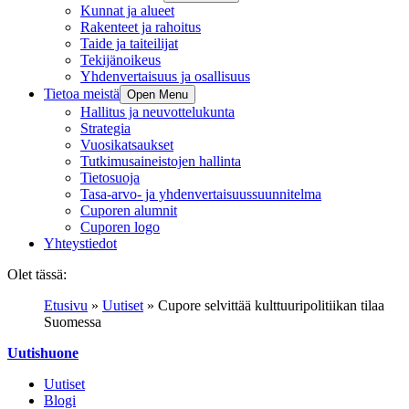
Kunnat ja alueet
Rakenteet ja rahoitus
Taide ja taiteilijat
Tekijänoikeus
Yhdenvertaisuus ja osallisuus
Tietoa meistä
Open Menu
Hallitus ja neuvottelukunta
Strategia
Vuosikatsaukset
Tutkimusaineistojen hallinta
Tietosuoja
Tasa-arvo- ja yhdenvertaisuussuunnitelma
Cuporen alumnit
Cuporen logo
Yhteystiedot
Olet tässä:
Etusivu
»
Uutiset
»
Cupore selvittää kulttuuripolitiikan tilaa
Suomessa
Uutishuone
Uutiset
Blogi