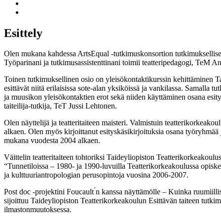
Esittely
Olen mukana kahdessa ArtsEqual -tutkimuskonsortion tutkimuksellisess
Työparinani ja tutkimusassistenttinani toimii teatteripedagogi, TeM 
Toinen tutkimuksellinen osio on yleisökontaktikurssin kehittäminen Tai
esittävät niitä erilaisissa sote-alan yksiköissä ja vankilassa. Samalla 
ja muusikon yleisökontaktien erot sekä niiden käyttäminen osana esitys
taiteilija-tutkija, TeT Jussi Lehtonen.
Olen näyttelijä ja teatteritaiteen maisteri. Valmistuin teatterikorkeak
alkaen. Olen myös kirjoittanut esityskäsikirjoituksia osana työryhmää ja
mukana vuodesta 2004 alkaen.
Väittelin teatteritaiteen tohtoriksi Taideyliopiston Teatterikorkeakoul
“Tunnetiloissa – 1980- ja 1990-luvuilla Teatterikorkeakoulussa opiskell
ja kulttuuriantropologian perusopintoja vuosina 2006-2007.
Post doc -projektini Foucault ́n kanssa näyttämölle – Kuinka ruumiill
sijoittuu Taideyliopiston Teatterikorkeakoulun Esittävän taiteen tutki
ilmastonmuutoksessa.