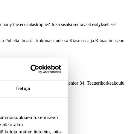
body the ecocatastrophe? Joka sisälsi seuravaat esitykselliset
man Puhetta ilmasta -kokonaisuudessa Kiasmassa ja Rituaalimuseon
nivel.teak.fi/carpa4
netyöskentelystä. Väitöskirja. Acta Scenica 34. Teatterikorkeakoulu:
Tietoja
 ominaisuuksien tukemiseen
tiikka-alan
ietoja muihin tietoihin, joita