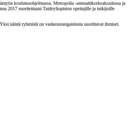
lijäntyön koulutusohjelmassa. Metropolia -ammattikorkeakoulussa ja
a 2017 suoritettuani Taideyliopiston opettajille ja tutkijoille
a. Yksi näistä ryhmistä on vankeusrangaistusta suorittavat ihmiset.