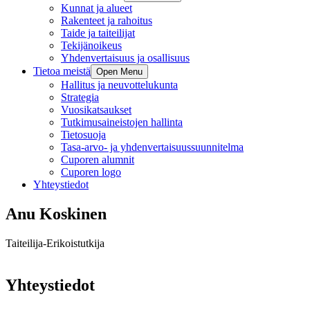
Kunnat ja alueet
Rakenteet ja rahoitus
Taide ja taiteilijat
Tekijänoikeus
Yhdenvertaisuus ja osallisuus
Tietoa meistä
Open Menu
Hallitus ja neuvottelukunta
Strategia
Vuosikatsaukset
Tutkimusaineistojen hallinta
Tietosuoja
Tasa-arvo- ja yhdenvertaisuussuunnitelma
Cuporen alumnit
Cuporen logo
Yhteystiedot
Anu Koskinen
Taiteilija-Erikoistutkija
Yhteystiedot