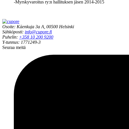
-Myrskyvaroitus ry:n hallituksen jäsen 2014-2015
Osoite: Käenkuja 3a A, 00500 Helsinki
Sähköposti:
info@cupore.fi
Puhelin:
+358 10 200 9200
Y-tunnus: 1771249-3
Seuraa meitä