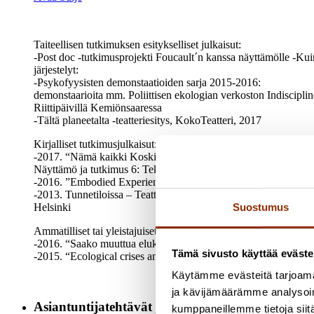
Taiteellisen tutkimuksen esitykselliset julkaisut:
-Post doc -tutkimusprojekti Foucault´n kanssa näyttämölle -Kuin
järjestelyt:
-Psykofyysisten demonstaatioiden sarja 2015-2016:
demonstaarioita mm. Poliittisen ekologian verkoston Indiscipl
Riittipäivillä Kemiönsaaressa
-Tältä planeetalta -teatteriesitys, KokoTeatteri, 2017
Kirjalliset tutkimusjulkaisut:
-2017. “Nämä kaikki Koskiset -Dialogi ekologiasta, ruumiista ja t
Näyttämö ja tutkimus 6: Tekijä -teos, esitys ja yhteiskunta. Teat
-2016. ”Embodied Experience – Some Technologies of the Self i
-2013. Tunnetiloissa – Teatterikorkeakoulussa 1980- ja 1990-luvu
Helsinki
Suostumus
Ammatilliset tai yleistajuiset julkaisut:
-2016. “Saako muuttua elukaksi?” Kulttuurivihkot 6/2016
Tämä sivusto käyttää eväste
-2015. “Ecological crises and theater”. Tidskriftet Drama (Norj
Käytämme evästeitä tarjoama
ja kävijämäärämme analysoim
Asiantuntijatehtävät ja muu toiminta
kumppaneillemme tietoja siitä