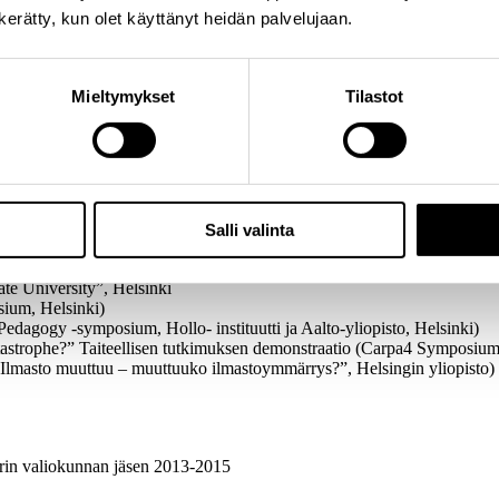
n kerätty, kun olet käyttänyt heidän palvelujaan.
 seuran julkaisusarja. Julkaistaan 2018.
Mieltymykset
Tilastot
iversity of Aarhus, Denmark
logies of the Self (13th International Congress of Qualitative Inquiry,
es Boréales -festivaalin yhteydessä), keskustelijana Suomen ja Ranskan
agined futures for artistic research in the Performing arts” Curated Pa
Salli valinta
Congress of Qualitative Inquiry, Illinois, Usa)
e Ecocatastrophe” – demonstration-performance on an artistic perform
te University”, Helsinki
ium, Helsinki)
Pedagogy -symposium, Hollo- instituutti ja Aalto-yliopisto, Helsinki)
strophe?” Taiteellisen tutkimuksen demonstraatio (Carpa4 Symposium,
i “Ilmasto muuttuu – muuttuuko ilmastoymmärrys?”, Helsingin yliopisto)
tterin valiokunnan jäsen 2013-2015