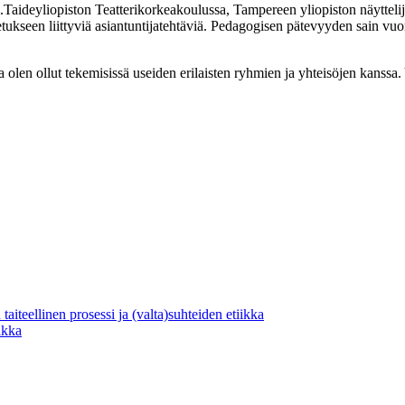
m.Taideyliopiston Teatterikorkeakoulussa, Tampereen yliopiston näytte
ukseen liittyviä asiantuntijatehtäviä. Pedagogisen pätevyyden sain vuonn
utta olen ollut tekemisissä useiden erilaisten ryhmien ja yhteisöjen kanss
 taiteellinen prosessi ja (valta)suhteiden etiikka
ikka