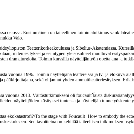
a osiossa. Ensimmäinen on taiteellinen toimintatutkimus vankilateatte
Annukka Valo.
deyliopiston Teatterikorkeakoulussa ja Sibelius-Akatemiassa. Kurssilla o
tutkitaan, miten esitykset ja esiintyjien yleisösuhteet muuttuvat esityspai
ten dramaturgioita. Toimin kurssilla näyttelijäntyön opettajana ja tutkij
oulusta vuonna 1996. Toimin näyttelijänä teattereissa ja tv- ja elokuva-
 pääkirjoittajana, sekä ohjannut yhden ammattiteatteriesityksen. Erilaisiss
ussa vuonna 2013. Väitöstutkimukseni oli foucault´ĺaista diskurssianalyys
eiden näyttelijöiden käsitykset tunteista ja näyttelijän tunnetyöskentelys
istaa ekokatastrofi?/To the stage with Foucault- How to embody the eco
muskeskukseen. Sen tavoitteina on kehittää taiteellisen tutkimuksen psyk