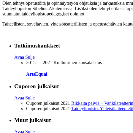
Olen tehnyt opetustöitä ja opinnäytetyön ohjauksia ja tarkastuksia m
Taideyliopiston Sibelius-Akatemiassa. Lisäksi olen tehnyt erilaisia opet
suunnatut taideyliopistopedagogiset opinnot.
Taiteellisten, soveltavien, yhteisöteatterillisten ja opetustehtävien ka
Tutkimushankkeet
Avaa
Sulje
2015 — 2021
Kulttuurinen kansalaisuus
ArtsEqual
Cuporen julkaisut
Avaa
Sulje
Cuporen julkaisut 2021
Rikkaita päiviä – Vankilateatterin
Cuporen julkaisut 2021
Taideyliopisto: Yhteisötaiteen eti
Muut julkaisut
Avaa
Sulje