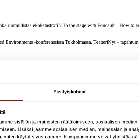
ka ruumiillistaa ekokatastrofi?/ To the stage with Foucault – How to em
ined Environments -konferenssissa Tukholmassa, TeatteriNyt – tapahtu
aiteellisen tutkijan positioista”
terintutkimuksen seuran julkaisusarja.
n Climate Change” Carpa4 -symposiumin proceedings -julkaisu. http://
illa opiskelleiden näyttelijöiden käsitykset tunteista ja näyttelijän tun
Yksityiskohdat
itä
a) 3/2015
mme sisällön ja mainosten räätälöimiseen, sosiaalisen median
iseen. Lisäksi jaamme sosiaalisen median, mainosalan ja analy
, miten käytät sivustoamme. Kumppanimme voivat yhdistää näitä t