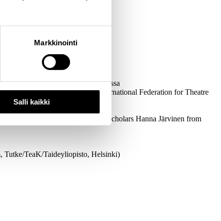
Markkinointi
 Illinois, Usa)
 vankilateatteria koskevassa paneelissa
nel with colleagues (IFTR/FIRT (International Federation for Theatre
Salli kaikki
ance and discussion with Foucault-scholars Hanna Järvinen from
 Tutke/TeaK/Taideyliopisto, Helsinki)