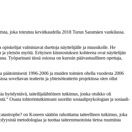
rista, joka toteutuu kevätkaudella 2018 Turun Saramäen vankilassa.
piskelijat valmistavat duettoja näyttelijälle ja muusikolle. He
kan ja yleisön myötä. Erityisen kiinnostuksen kohteena ovat näyttelijän
ana. Työparinani tässä osiossa on kurssin päävastuullinen opettaja,
alalla päätoimisesti 1996-2006 ja muiden toimien ohella vuodesta 2006
a soveltavan teatterin ja yhteisöteatterin projektissa olen ollut
ia hyödyntävä, taiteilijalähtöinen tutkimus, jonka otsikko oli
tä.“ Osana tohtorintutkintoani suoritin sosiaalipsykologian ja sosiaali-
catastrophe? on Koneen säätiön rahoittama taiteellinen tutkimus, joka
ofyysistä metodologiaa ja tuottaa taiteenmuotoista tietoa ruumiista