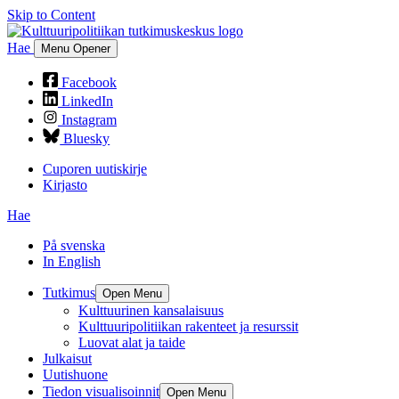
Skip to Content
Hae
Menu Opener
Facebook
LinkedIn
Instagram
Bluesky
Cuporen uutiskirje
Kirjasto
Hae
På svenska
In English
Tutkimus
Open Menu
Kulttuurinen kansalaisuus
Kulttuuripolitiikan rakenteet ja resurssit
Luovat alat ja taide
Julkaisut
Uutishuone
Tiedon visualisoinnit
Open Menu