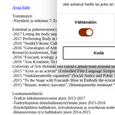
olet antanut heille tai joita o
Avaa
Sulje
Toimitustyö:
Suostumuksen
-Näyttämö ja tutkimus 7: Esitys ja toiseus. Teatterintutkimuksen
Välttämätön
valinta
Esitelmät ja puheenvuorot (valikoima):
-2017 Letting the body surprise you, Digression Workshop, Un
-2017 Performing Body in the Climate Change -Ecological Techno
-2016 “Sisällä/Ulkona: Culture et Justice Finlande &France” (L
-2016 “Genealogies of Artist-Researchers: Past practices and im
Research) konferenssi, Tukholma
Kiellä
-2016 ”Foucault, ecology, artistic research” (12th International 
-2016 “Anu Koskinen: To the stage with Foucault to Embody th
University of Arts Helsinki and David Carlson from Arizona Sta
-2015 “Actor as an activist” (Embodied Film Language Sympos
-2015 “Vankilateatterilla vapauteen” (Social Justice and Public 
-2015 “To the Stage with Foucault- How to Embody the ecocata
-2015 “Ilmasto, teatteri, kasvatus”, (Ilmastopaneelin seminaar
Luottamustehtäviä:
-TeaKin tutkimusneuvoston jäsen 2015-2017
-Taideyliopiston datanhallintatyöryhmän jäsen 2015-2016
-Näyttelijäliiton hallituksen, työvaliokunnan ja soveltavan tea
-Ilmaisuverstas ry:n hallituksen jäsen 2014-2015