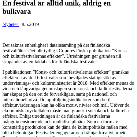
En festival är alltid unik, aldrig en
bulkvara
Nyheter
8.5.2019
Det saknas enhetlighet i datainsamling på det finländska
festivalfältet. Det blir tydlig i Cupores färska publikation ”Konst-
och kulturfestivalernas effekter”. Utredningen ger grunden till
skapandet av en faktabas för finländska festivaler.
I publikationen ”Konst- och kulturfestivalernas effekter” granskas
effekterna av de 16 festivaler som beviljades statligt stöd av
undervisnings- och kulturministeriet år 2018. Med effekter menas de
vida och långvariga genomslagen som konst- och kulturfestivalerna
har skapat på den ort de förverkligats, samt på nationell och
internationell nivå. De uppföljningsindikatorer som berör
effektutvärderingen kan ha olika motiv, nivåer och mål. Utöver de
ekonomiska nyckeltalen måste man granska sociala och kulturella
effekter. Enligt utredningen är de finländska festivalerna
mångdimensionerade och multidisciplinära. Som en form av
konstnärlig produktion kan de tjäna de kulturpolitiska målen med
olika betoningar. Festivaler engagerar och främjar kreativt arbete.