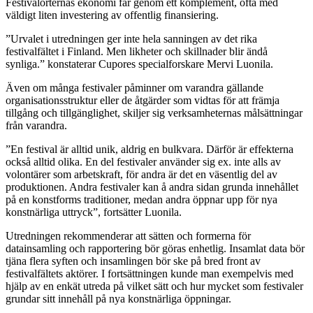
Festivalorternas ekonomi får genom ett komplement, ofta med
väldigt liten investering av offentlig finansiering.
”Urvalet i utredningen ger inte hela sanningen av det rika
festivalfältet i Finland. Men likheter och skillnader blir ändå
synliga.” konstaterar Cupores specialforskare Mervi Luonila.
Även om många festivaler påminner om varandra gällande
organisationsstruktur eller de åtgärder som vidtas för att främja
tillgång och tillgänglighet, skiljer sig verksamheternas målsättningar
från varandra.
”En festival är alltid unik, aldrig en bulkvara. Därför är effekterna
också alltid olika. En del festivaler använder sig ex. inte alls av
volontärer som arbetskraft, för andra är det en väsentlig del av
produktionen. Andra festivaler kan å andra sidan grunda innehållet
på en konstforms traditioner, medan andra öppnar upp för nya
konstnärliga uttryck”, fortsätter Luonila.
Utredningen rekommenderar att sätten och formerna för
datainsamling och rapportering bör göras enhetlig. Insamlat data bör
tjäna flera syften och insamlingen bör ske på bred front av
festivalfältets aktörer. I fortsättningen kunde man exempelvis med
hjälp av en enkät utreda på vilket sätt och hur mycket som festivaler
grundar sitt innehåll på nya konstnärliga öppningar.