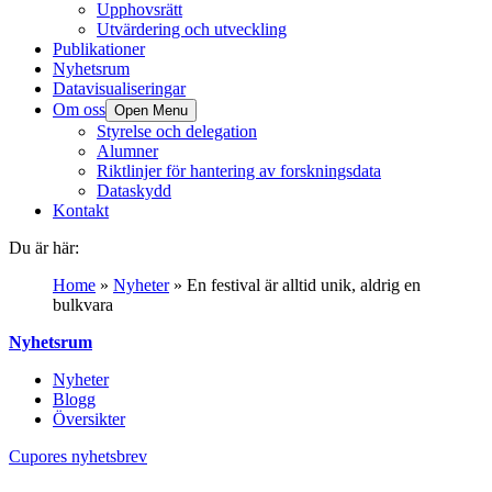
Upphovsrätt
Utvärdering och utveckling
Publikationer
Nyhetsrum
Datavisualiseringar
Om oss
Open Menu
Styrelse och delegation
Alumner
Riktlinjer för hantering av forskningsdata
Dataskydd
Kontakt
Du är här:
Home
»
Nyheter
»
En festival är alltid unik, aldrig en
bulkvara
Nyhetsrum
Nyheter
Blogg
Översikter
Cupores nyhetsbrev