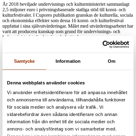
År 2018 beviljade undervisnings och kulturministeriet sammanlagt
2,5 miljoner euro i prövningsbaserade statliga stöd till konst- och
kulturfestivaler. I Cupores publikation granskas de kulturella, sociala
och ekonomiska effekter som dessa 16 konst- och kulturfestival
uppfattat i sina självutvärderingar. Målet med utvärderingsarbetet har
varit att producera kunskap som grund för undervisnings- och
kulturministeriets beslut rörande festivaler.
Den nedladdningsbara finskspråkiga publikationen har ett
sammandrag på svenska.
Samtycke
Information
Om
Luonila, Mervi – Kurlin, Ari – Karttunen, Sari – Mäenpää, Marjo
2019. Taide- ja kulttuurifestivaalien vaikuttavuus. Opetus- ja
kulttuuriministeriön harkinnanvaraiset valtionavustukset
festivaaleille vuonna 2018. Cuporen verkkojulkaisuja 52.
Denna webbplats använder cookies
Kulttuuripolitiikan tutkimuskeskus Cupore.
Vi använder enhetsidentifierare för att anpassa innehållet
Jaa artikkeli
och annonserna till användarna, tillhandahålla funktioner
för sociala medier och analysera vår trafik. Vi
vidarebefordrar även sådana identifierare och annan
information från din enhet till de sociala medier och
annons- och analysföretag som vi samarbetar med.
Dessa kan i sin tur kombinera informationen med annan