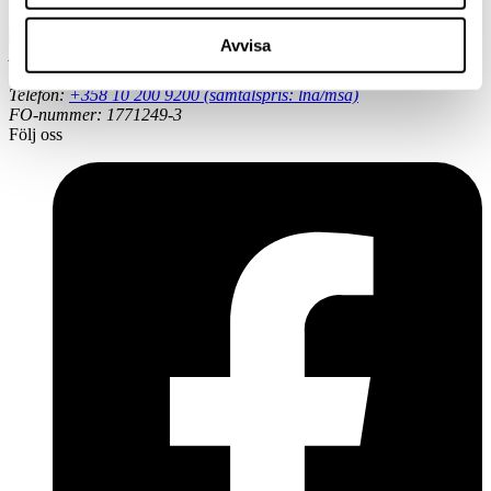
Avvisa
Adress: Göksgränden 3 a A, 00500 Helsingfors
E-post:
info@cupore.fi
Telefon:
+358 10 200 9200 (samtalspris: lna/msa)
FO-nummer: 1771249-3
Följ oss