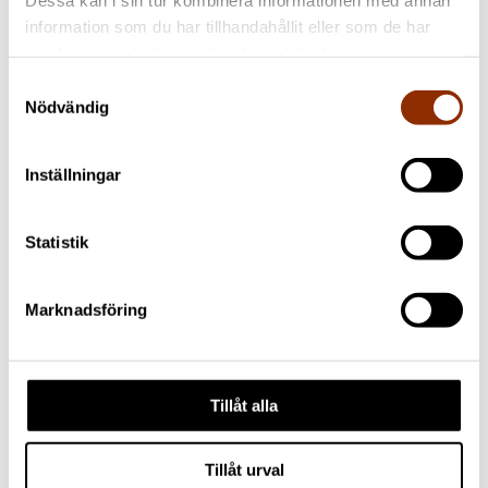
Forskare
information som du har tillhandahållit eller som de har
samlat in när du har använt deras tjänster.
Marjo Mäenpää
Direktör, FD
+358 50 586 0414
Samtyckesval
marjo.maenpaa@cupore.fi
Profil
Nödvändig
Sari Karttunen
+358 50 327 1414
sari.karttunen@cupore.fi
Profil
Inställningar
Ari Kurlin
Forskare
Profil
Statistik
Mervi Luonila
Specialforskare
+358 50 305 3414
mervi.luonila@cupore.fi
Profil
Marknadsföring
Nyheter
Nyhetsrum
Tillåt alla
5.6.2026 / Nyheter
Cupore söker en ny kontorspartner
1.6.2026 / Nyheter
Cupore granskar det aktuella läget för
Tillåt urval
värdering av upphovsrätt