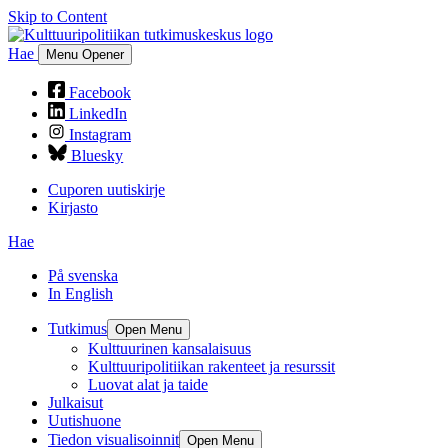
Skip to Content
Hae
Menu Opener
Facebook
LinkedIn
Instagram
Bluesky
Cuporen uutiskirje
Kirjasto
Hae
På svenska
In English
Tutkimus
Open Menu
Kulttuurinen kansalaisuus
Kulttuuripolitiikan rakenteet ja resurssit
Luovat alat ja taide
Julkaisut
Uutishuone
Tiedon visualisoinnit
Open Menu