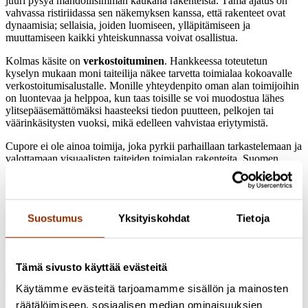
juuri pysyä mahdollisimman kaukana rakenteista. Tämä ajatus on
vahvassa ristiriidassa sen näkemyksen kanssa, että rakenteet ovat
dynaamisia; sellaisia, joiden luomiseen, ylläpitämiseen ja
muuttamiseen kaikki yhteiskunnassa voivat osallistua.
Kolmas käsite on
verkostoituminen
. Hankkeessa toteutetun
kyselyn mukaan moni taiteilija näkee tarvetta toimialaa kokoavalle
verkostoitumisalustalle. Monille yhteydenpito oman alan toimijoihin
on luontevaa ja helppoa, kun taas toisille se voi muodostua lähes
ylitsepääsemättömäksi haasteeksi tiedon puutteen, pelkojen tai
väärinkäsitysten vuoksi, mikä edelleen vahvistaa eriytymistä.
Cupore ei ole ainoa toimija, joka pyrkii parhaillaan tarkastelemaan ja
valottamaan visuaalisten taiteiden toimialan rakenteita. Suomen
Taiteilijaseura on käynnistänyt hankkeen, jossa pohditaan nykyajan
taidemesenaattien
roolia ja mahdollisuuksia osallistua alan
kehittämiseen. Frame Contemporary Art Finland on nostanut esiin
taidemarkkinoiden tilan
tuoreessa selvityksessään
. Siinä todetaan,
Suostumus
Yksityiskohdat
Tietoja
ettei Suomi yksin ole riittävän vahva kannattelemaan
taidemarkkinoitaan, vaan avauksia uusille markkinoille ja voimille
tarvitaan. Kansainvälistymisen merkitystä korostetaan myös
vastikään eduskunnassa käsitellyssä valtioneuvoston
Tämä sivusto käyttää evästeitä
kulttuuripoliittisessa selonteossa
, ja se on myös tulevan
taiteen ja
kulttuurin barometrin
keskeinen teema.
Käytämme evästeitä tarjoamamme sisällön ja mainosten
räätälöimiseen, sosiaalisen median ominaisuuksien
Cuporen hanke on tähän mennessä tuottanut
visualisoinnin