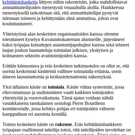
kehittämishanketta
liittyen niihin rakenteisiin, jotka mahdollistavat
ammattitaiteilijoiden menestystä visuaalisilla aloilla. Hankkeessa
menestyksellä tarkoitetaan sitä, että ammattitaiteilijat pystyvät
tulemaan toimeen ja kehittymään siinä ammatissa, johon ovat
kouluttautuneet.
Yhteistyössä alan keskeisten organisaatioiden kanssa olemme
toteuttaneet kyselyn Kuvataideakatemian alumneille, järjestäneet
kaksi työpajaa kutsuttujen asiantuntijapuhujien kanssa sekä tehneet
laajan joukon haastatteluja toimialan julkisen, yksityisen ja
kolmannen sektorin avaintoimijoiden kanssa.
Erittäin kiinnostava ja eräs keskeinen tutkimustulos on ollut se, että
useista keskeisistä käsitteistä vallitsee toimialalla erilaisia, usein
ääneen lausumattomia ja keskustelemattomia näkemyksiä.
Yksi tällainen käsite on
toimiala
. Käsite viittaa systeemiin, jossa
elinvoimaisuus ja uudistuminen vaatii kaikkien toimijoiden
yhteistyötä ja vuorovaikutusta. Tämä ajatus voidaan nähdä
vastakkaisena ranskalaisen sosiologi Pierre Bourdieun
kenttäteorialle, jossa kehitys pohjaa eri toimijoiden väliseen
kamppailuun eri asemista kentällä.
Toinen keskeinen käsite on
rakenne
. Eräs kehittämishankkeen
työpajaan osallistunut taiteilija totesi, että taiteilijoiden tavoitehan on