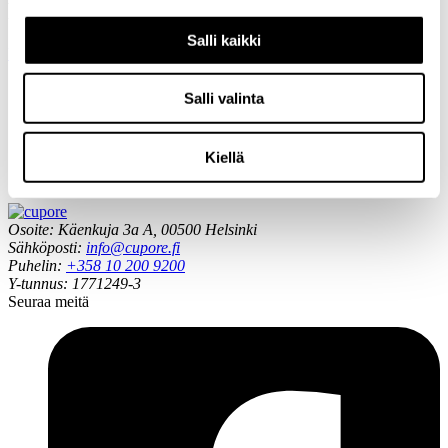
Poiminnat uutishuoneesta
Salli kaikki
Uutishuone
Salli valinta
11.6.2026 / Blogi
Kulttuuripolitiikka tarvitsee tietoa ja
investointeja
Kiellä
20.5.2026 / Blogi
Sama taistelu, eri näyttämö: Ranskan ja
Suomen julkisen median sodat
Osoite: Käenkuja 3a A, 00500 Helsinki
Sähköposti:
info@cupore.fi
Puhelin:
+358 10 200 9200
Y-tunnus: 1771249-3
Seuraa meitä