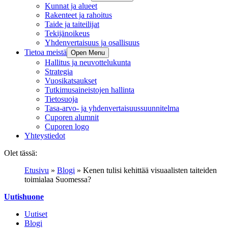
Kunnat ja alueet
Rakenteet ja rahoitus
Taide ja taiteilijat
Tekijänoikeus
Yhdenvertaisuus ja osallisuus
Tietoa meistä
Open Menu
Hallitus ja neuvottelukunta
Strategia
Vuosikatsaukset
Tutkimusaineistojen hallinta
Tietosuoja
Tasa-arvo- ja yhdenvertaisuussuunnitelma
Cuporen alumnit
Cuporen logo
Yhteystiedot
Olet tässä:
Etusivu
»
Blogi
»
Kenen tulisi kehittää visuaalisten taiteiden
toimialaa Suomessa?
Uutishuone
Uutiset
Blogi