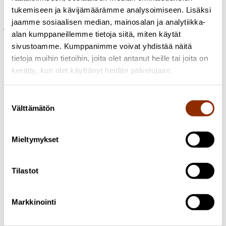
suomalaisen visuaalisen taiteen toimialan rakenteista
uudistuvana
tukemiseen ja kävijämäärämme analysoimiseen. Lisäksi
kehänä
. Vuonna 2025 julkaisemme vielä hankkeen loppuraportin,
jaamme sosiaalisen median, mainosalan ja analytiikka-
jossa esitetään konkreettisia ehdotuksia siitä, kuka voisi tehdä
alan kumppaneillemme tietoja siitä, miten käytät
mitäkin toimialan kehittämiseksi. Sen jälkeen on jokaisen alan
toimijan vuoro toimia.
sivustoamme. Kumppanimme voivat yhdistää näitä
tietoja muihin tietoihin, joita olet antanut heille tai joita on
kerätty, kun olet käyttänyt heidän palvelujaan.
Kuva: John Schaidler
Jaa artikkeli
Suostumuksen
Välttämätön
valinta
Mieltymykset
Kirjoittajat
Tilastot
Maria Hirvi-Ijäs
Erikoistutkija, FT, nykytaiteen dosentti
+358
Markkinointi
50 463 5575
maria.hirvi-ijas@cupore.fi
Profiili