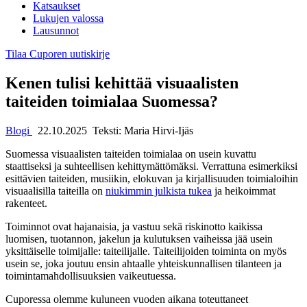
Katsaukset
Lukujen valossa
Lausunnot
Tilaa Cuporen uutiskirje
Kenen tulisi kehittää visuaalisten
taiteiden toimialaa Suomessa?
Blogi
22.10.2025 Teksti: Maria Hirvi-Ijäs
Suomessa visuaalisten taiteiden toimialaa on usein kuvattu
staattiseksi ja suhteellisen kehittymättömäksi. Verrattuna esimerkiksi
esittävien taiteiden, musiikin, elokuvan ja kirjallisuuden toimialoihin
visuaalisilla taiteilla on
niukimmin julkista tukea
ja heikoimmat
rakenteet.
Toiminnot ovat hajanaisia, ja vastuu sekä riskinotto kaikissa
luomisen, tuotannon, jakelun ja kulutuksen vaiheissa jää usein
yksittäiselle toimijalle: taiteilijalle. Taiteilijoiden toiminta on myös
usein se, joka joutuu ensin ahtaalle yhteiskunnallisen tilanteen ja
toimintamahdollisuuksien vaikeutuessa.
Cuporessa olemme kuluneen vuoden aikana toteuttaneet