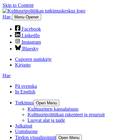
Skip to Content
Hae
Menu Opener
Facebook
LinkedIn
Instagram
Bluesky
Cuporen uutiskirje
Kirjasto
Hae
På svenska
In English
Tutkimus
Open Menu
Kulttuurinen kansalaisuus
Kulttuuripolitiikan rakenteet ja resurssit
Luovat alat ja taide
Julkaisut
Uutishuone
Tiedon visualisoinnit
Open Menu