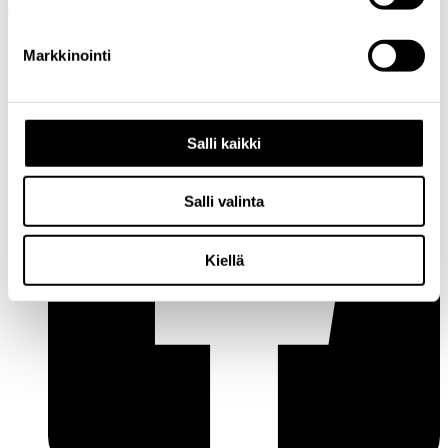
Sähköposti:
info@cupore.fi
Puhelin:
+358 10 200 9200
Y-tunnus: 1771249-3
Markkinointi
Seuraa meitä
Salli kaikki
Salli valinta
Kiellä