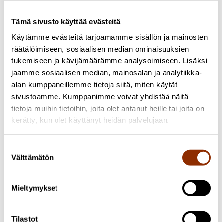
Muut julkaisut
Tämä sivusto käyttää evästeitä
Avaa
Sulje
Käytämme evästeitä tarjoamamme sisällön ja mainosten
Teen toisessa työssäni radio-ohjelmia Yle Radio 1 -kanavalle,
räätälöimiseen, sosiaalisen median ominaisuuksien
joita voi usein käydä kuuntelemassa
Yle Areenassa
.
tukemiseen ja kävijämäärämme analysoimiseen. Lisäksi
jaamme sosiaalisen median, mainosalan ja analytiikka-
Asiantuntijatehtävät ja muu toiminta
alan kumppaneillemme tietoja siitä, miten käytät
Avaa
Sulje
sivustoamme. Kumppanimme voivat yhdistää näitä
tietoja muihin tietoihin, joita olet antanut heille tai joita on
Helsingin yliopiston musiikkijärjestöissä sihteerinä (Hyms ry),
kerätty, kun olet käyttänyt heidän palvelujaan.
hallitusjäsenenä ja puheenjohtajana (Helmut ry) vuosina 2008
– 2012.
Suostumuksen
Kirjoittajana
Välttämätön
valinta
24.1.2018 / Blogi
Michelangelo ja prosenttitaide – onko
Mieltymykset
julkisen taiteen vastustaminen luterilaisuuden perusasetus?
Osoite: Käenkuja 3a A, 00500 Helsinki
Tilastot