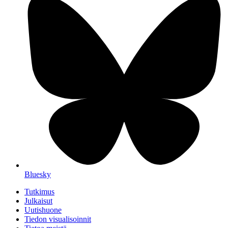
Bluesky
Tutkimus
Julkaisut
Uutishuone
Tiedon visualisoinnit