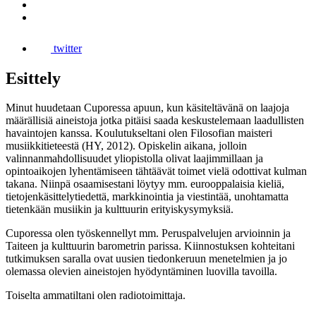
twitter
Esittely
Minut huudetaan Cuporessa apuun, kun käsiteltävänä on laajoja
määrällisiä aineistoja jotka pitäisi saada keskustelemaan laadullisten
havaintojen kanssa. Koulutukseltani olen Filosofian maisteri
musiikkitieteestä (HY, 2012). Opiskelin aikana, jolloin
valinnanmahdollisuudet yliopistolla olivat laajimmillaan ja
opintoaikojen lyhentämiseen tähtäävät toimet vielä odottivat kulman
takana. Niinpä osaamisestani löytyy mm. eurooppalaisia kieliä,
tietojenkäsittelytiedettä, markkinointia ja viestintää, unohtamatta
tietenkään musiikin ja kulttuurin erityiskysymyksiä.
Cuporessa olen työskennellyt mm. Peruspalvelujen arvioinnin ja
Taiteen ja kulttuurin barometrin parissa. Kiinnostuksen kohteitani
tutkimuksen saralla ovat uusien tiedonkeruun menetelmien ja jo
olemassa olevien aineistojen hyödyntäminen luovilla tavoilla.
Toiselta ammatiltani olen radiotoimittaja.