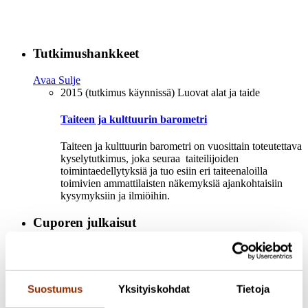
Tutkimushankkeet
Avaa
Sulje
2015 (tutkimus käynnissä)
Luovat alat ja taide
Taiteen ja kulttuurin barometri
Taiteen ja kulttuurin barometri on vuosittain toteutettava
kyselytutkimus, joka seuraa taiteilijoiden
toimintaedellytyksiä ja tuo esiin eri taiteenaloilla
toimivien ammattilaisten näkemyksiä ajankohtaisiin
kysymyksiin ja ilmiöihin.
Cuporen julkaisut
Avaa
Sulje
Cuporen julkaisut 2018
Taiteen ja kulttuurin barometri
2017
Cuporen julkaisut 2017
Taiteen ja kulttuurin barometri
Suostumus
Yksityiskohdat
Tietoja
2016