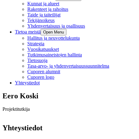
Kunnat ja alueet
Rakenteet ja rahoitus
Taide ja taiteilijat
Tekijänoikeus
Yhdenvertaisuus ja osallisuus
Tietoa meistä
Open Menu
Hallitus ja neuvottelukunta
Strategia
Vuosikatsaukset
Tutkimusaineistojen hallinta
Tietosuoja
Tasa-arvo- ja yhdenvertaisuussuunnitelma
Cuporen alumnit
Cuporen logo
Yhteystiedot
Eero Koski
Projektitutkija
Yhteystiedot