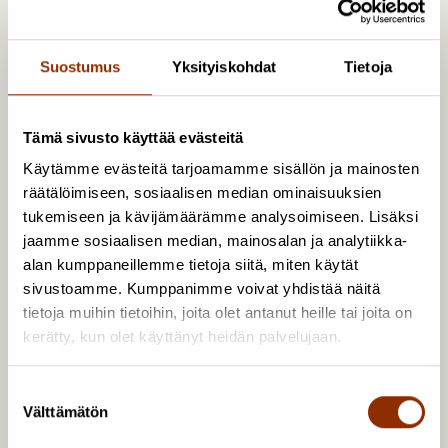
Suostumus
Yksityiskohdat
Tietoja
Tämä sivusto käyttää evästeitä
Käytämme evästeitä tarjoamamme sisällön ja mainosten
räätälöimiseen, sosiaalisen median ominaisuuksien
tukemiseen ja kävijämäärämme analysoimiseen. Lisäksi
jaamme sosiaalisen median, mainosalan ja analytiikka-
Osoite: Käenkuja 3a A, 00500 Helsinki
alan kumppaneillemme tietoja siitä, miten käytät
Sähköposti:
info@cupore.fi
sivustoamme. Kumppanimme voivat yhdistää näitä
Puhelin:
+358 10 200 9200
tietoja muihin tietoihin, joita olet antanut heille tai joita on
Y-tunnus: 1771249-3
kerätty, kun olet käyttänyt heidän palvelujaan.
Seuraa meitä
S
Välttämätön
u
Facebook
o