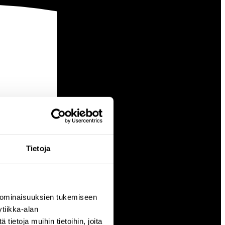
Tietoja
 ominaisuuksien tukemiseen
tiikka-alan
ietoja muihin tietoihin, joita