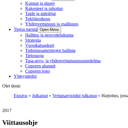
Kunnat ja alueet
Rakenteet ja rahoitus
Taide ja taiteilijat
Tekijänoikeus
Yhdenvertaisuus ja osallisuus
Tietoa meistä
Open Menu
Hallitus ja neuvottelukunta
Strategia
Vuosikatsaukset
Tutkimusaineistojen hallinta
Tietosuoja
Tasa-arvo- ja yhdenvertaisuussuunnitelma
Cuporen alumnit
Cuporen logo
Yhteystiedot
Olet tässä:
Etusivu
»
Julkaisut
»
Vertaisarvioidut julkaisut
»
Harjoitus, joss
2017
Viittausohje