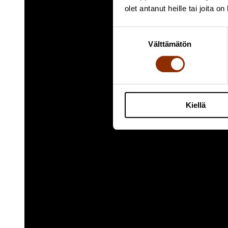
olet antanut heille tai joita o
Suostumuksen
Välttämätön
valinta
Kiellä