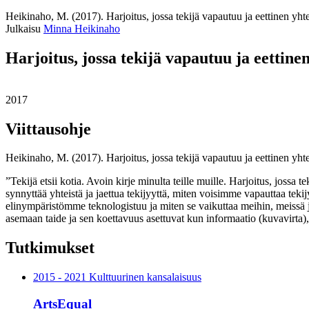
Heikinaho, M. (2017). Harjoitus, jossa tekijä vapautuu ja eettinen yht
Julkaisu
Minna Heikinaho
Harjoitus, jossa tekijä vapautuu ja eettine
2017
Viittausohje
Heikinaho, M. (2017). Harjoitus, jossa tekijä vapautuu ja eettinen yht
”Tekijä etsii kotia. Avoin kirje minulta teille muille. Harjoitus, jossa 
synnyttää yhteistä ja jaettua tekijyyttä, miten voisimme vapauttaa teki
elinympäristömme teknologistuu ja miten se vaikuttaa meihin, meissä ja
asemaan taide ja sen koettavuus asettuvat kun informaatio (kuvavirta),
Tutkimukset
2015 - 2021 Kulttuurinen kansalaisuus
ArtsEqual