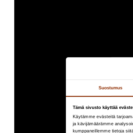
Suostumus
Tämä sivusto käyttää eväste
Käytämme evästeitä tarjoama
ja kävijämäärämme analysoim
kumppaneillemme tietoja siitä