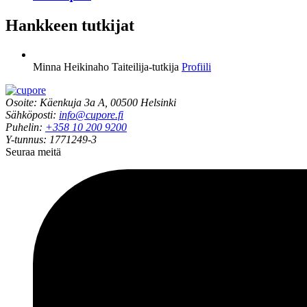
Hankkeen tutkijat
Minna Heikinaho
Taiteilija-tutkija
Profiili
Osoite: Käenkuja 3a A, 00500 Helsinki
Sähköposti:
info@cupore.fi
Puhelin:
+358 10 200 9200
Y-tunnus: 1771249-3
Seuraa meitä