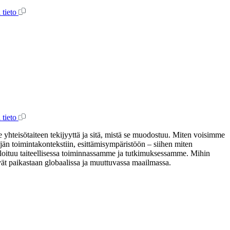
 tieto
 tieto
lee yhteisötaiteen tekijyyttä ja sitä, mistä se muodostuu. Miten voisimme
ijän toimintakontekstiin, esittämisympäristöön – siihen miten
ikuloituu taiteellisessa toiminnassamme ja tutkimuksessamme. Mihin
evät paikastaan globaalissa ja muuttuvassa maailmassa.