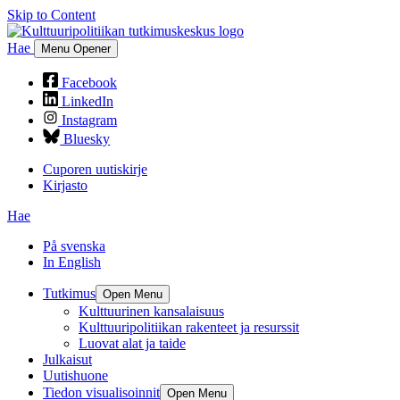
Skip to Content
Hae
Menu Opener
Facebook
LinkedIn
Instagram
Bluesky
Cuporen uutiskirje
Kirjasto
Hae
På svenska
In English
Tutkimus
Open Menu
Kulttuurinen kansalaisuus
Kulttuuripolitiikan rakenteet ja resurssit
Luovat alat ja taide
Julkaisut
Uutishuone
Tiedon visualisoinnit
Open Menu