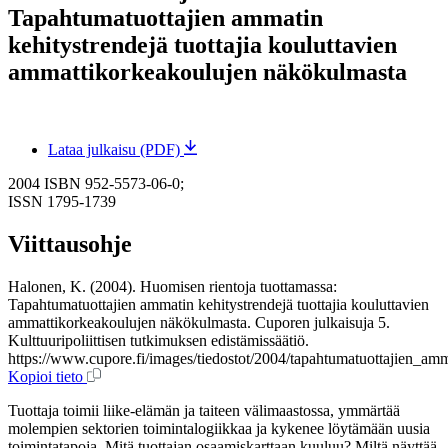
Tapahtumatuottajien ammatin
kehitystrendejä tuottajia kouluttavien
ammattikorkeakoulujen näkökulmasta
Lataa julkaisu (PDF)
2004
ISBN 952-5573-06-0;
ISSN 1795-1739
Viittausohje
Halonen, K. (2004). Huomisen rientoja tuottamassa:
Tapahtumatuottajien ammatin kehitystrendejä tuottajia kouluttavien
ammattikorkeakoulujen näkökulmasta. Cuporen julkaisuja 5.
Kulttuuripoliittisen tutkimuksen edistämissäätiö.
https://www.cupore.fi/images/tiedostot/2004/tapahtumatuottajien_amm
Kopioi tieto
Tuottaja toimii liike-elämän ja taiteen välimaastossa, ymmärtää
molempien sektorien toimintalogiikkaa ja kykenee löytämään uusia
toimintatapoja. Mitä tuottajan osaamiskarttaan kuuluu? Miltä näyttää