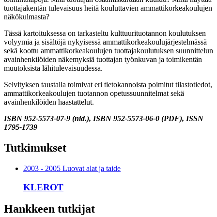
tuottajakentän tulevaisuus heitä kouluttavien ammattikorkeakoulujen
näkökulmasta?
Tässä kartoituksessa on tarkasteltu kulttuurituotannon koulutuksen
volyymia ja sisältöjä nykyisessä ammattikorkeakoulujärjestelmässä
sekä koottu ammattikorkeakoulujen tuottajakoulutuksen suunnittelun
avainhenkilöiden näkemyksiä tuottajan työnkuvan ja toimikentän
muutoksista lähitulevaisuudessa.
Selvityksen taustalla toimivat eri tietokannoista poimitut tilastotiedot,
ammattikorkeakoulujen tuotannon opetussuunnitelmat sekä
avainhenkilöiden haastattelut.
ISBN 952-5573-07-9 (nid.), ISBN 952-5573-06-0 (PDF), ISSN
1795-1739
Tutkimukset
2003 - 2005 Luovat alat ja taide
KLEROT
Hankkeen tutkijat