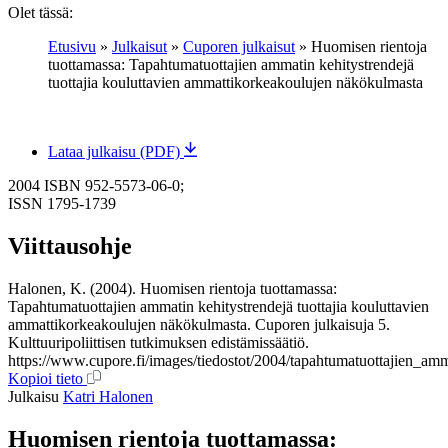
Olet tässä:
Etusivu
»
Julkaisut
»
Cuporen julkaisut
»
Huomisen rientoja
tuottamassa: Tapahtumatuottajien ammatin kehitystrendejä
tuottajia kouluttavien ammattikorkeakoulujen näkökulmasta
Lataa julkaisu (PDF)
2004
ISBN 952-5573-06-0;
ISSN 1795-1739
Viittausohje
Halonen, K. (2004). Huomisen rientoja tuottamassa:
Tapahtumatuottajien ammatin kehitystrendejä tuottajia kouluttavien
ammattikorkeakoulujen näkökulmasta. Cuporen julkaisuja 5.
Kulttuuripoliittisen tutkimuksen edistämissäätiö.
https://www.cupore.fi/images/tiedostot/2004/tapahtumatuottajien_amm
Kopioi tieto
Julkaisu
Katri Halonen
Huomisen rientoja tuottamassa: