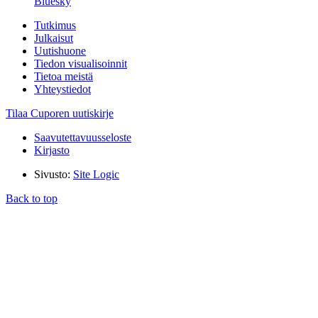
Bluesky
Tutkimus
Julkaisut
Uutishuone
Tiedon visualisoinnit
Tietoa meistä
Yhteystiedot
Tilaa Cuporen uutiskirje
Saavutettavuusseloste
Kirjasto
Sivusto:
Site Logic
Back to top