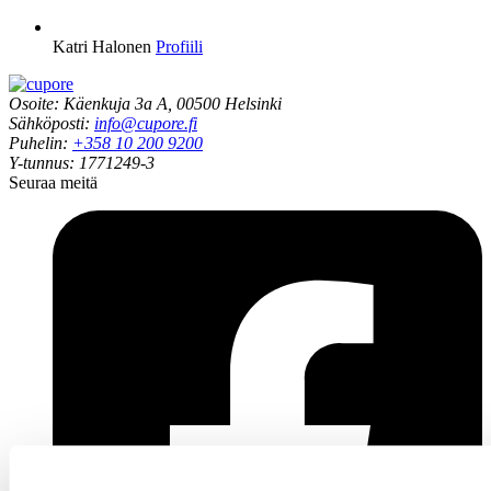
Katri Halonen
Profiili
Osoite: Käenkuja 3a A, 00500 Helsinki
Sähköposti:
info@cupore.fi
Puhelin:
+358 10 200 9200
Y-tunnus: 1771249-3
Seuraa meitä