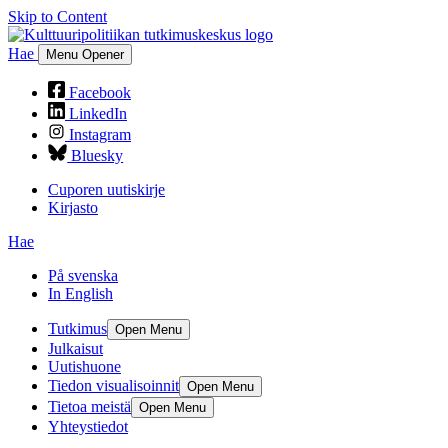
Skip to Content
Hae
Menu Opener
Facebook
LinkedIn
Instagram
Bluesky
Cuporen uutiskirje
Kirjasto
Hae
På svenska
In English
Tutkimus
Open Menu
Julkaisut
Uutishuone
Tiedon visualisoinnit
Open Menu
Tietoa meistä
Open Menu
Yhteystiedot