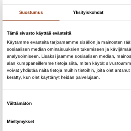
Suostumus
Yksityiskohdat
Tämä sivusto käyttää evästeitä
Käytämme evästeitä tarjoamamme sisällön ja mainosten räät
Facebook
sosiaalisen median ominaisuuksien tukemiseen ja kävijäm
analysoimiseen. Lisäksi jaamme sosiaalisen median, mainosa
alan kumppaneillemme tietoja siitä, miten käytät sivusto
voivat yhdistää näitä tietoja muihin tietoihin, joita olet antanut h
kerätty, kun olet käyttänyt heidän palvelujaan.
Suostumuksen
Välttämätön
valinta
Mieltymykset