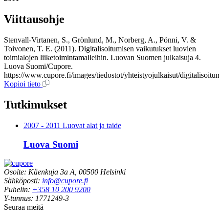
Viittausohje
Stenvall-Virtanen, S., Grönlund, M., Norberg, A., Pönni, V. &
Toivonen, T. E. (2011). Digitalisoitumisen vaikutukset luovien
toimialojen liiketoimintamalleihin. Luovan Suomen julkaisuja 4.
Luova Suomi/Cupore.
https://www.cupore.fi/images/tiedostot/yhteistyojulkaisut/digitalisoi
Kopioi tieto
Tutkimukset
2007 - 2011 Luovat alat ja taide
Luova Suomi
Osoite: Käenkuja 3a A, 00500 Helsinki
Sähköposti:
info@cupore.fi
Puhelin:
+358 10 200 9200
Y-tunnus: 1771249-3
Seuraa meitä