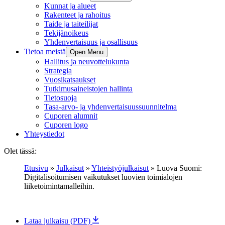
Kunnat ja alueet
Rakenteet ja rahoitus
Taide ja taiteilijat
Tekijänoikeus
Yhdenvertaisuus ja osallisuus
Tietoa meistä
Open Menu
Hallitus ja neuvottelukunta
Strategia
Vuosikatsaukset
Tutkimusaineistojen hallinta
Tietosuoja
Tasa-arvo- ja yhdenvertaisuussuunnitelma
Cuporen alumnit
Cuporen logo
Yhteystiedot
Olet tässä:
Etusivu
»
Julkaisut
»
Yhteistyöjulkaisut
»
Luova Suomi:
Digitalisoitumisen vaikutukset luovien toimialojen
liiketoimintamalleihin.
Lataa julkaisu (PDF)