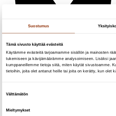
Suostumus
Yksityisk
Tämä sivusto käyttää evästeitä
Käytämme evästeitä tarjoamamme sisällön ja mainosten räät
tukemiseen ja kävijämäärämme analysoimiseen. Lisäksi jaam
kumppaneillemme tietoja siitä, miten käytät sivustoamme. K
Bluesky
tietoihin, joita olet antanut heille tai joita on kerätty, kun ole
Tutkimus
Julkaisut
Uutishuone
Suostumuksen
Tiedon visualisoinnit
Välttämätön
Tietoa meistä
valinta
Yhteystiedot
Tilaa Cuporen uutiskirje
Mieltymykset