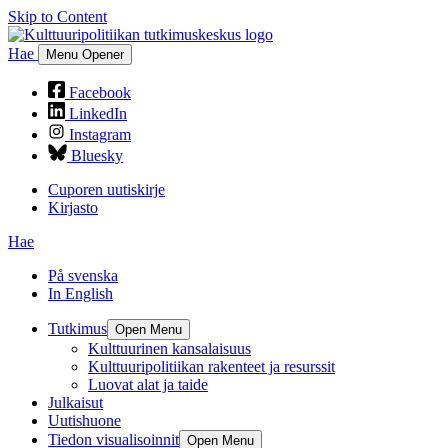
Skip to Content
Hae
Menu Opener
Facebook
LinkedIn
Instagram
Bluesky
Cuporen uutiskirje
Kirjasto
Hae
På svenska
In English
Tutkimus
Open Menu
Kulttuurinen kansalaisuus
Kulttuuripolitiikan rakenteet ja resurssit
Luovat alat ja taide
Julkaisut
Uutishuone
Tiedon visualisoinnit
Open Menu