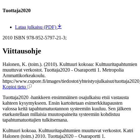
Tuottaja2020
Lataa julkaisu (PDF)
2010
ISBN 978-952-5797-21-3;
Viittausohje
Halonen, K. (toim.). (2010). Kulttuuri kokoaa: Kulttuuritapahtumien
muuttuvat verkostot. Tuottaja2020 - Osaraportti 1. Metropolia
Ammattikorkeakoulu.
https://www.cupore.fi/images/tiedostot/yhteistyojulkaisut/tuottaja20
Kopioi tieto
Tuottaja2020 -hankkeen ensimmäinen osajulkaisu etsii vastausta
kahteen kysymykseen. Ensin kartoitetaan esimerkkitapausten
valossa keitä tapahtumatuotannon systeemiin kuuluu. Sen jälkeen
etarkastellaan millaisia muutospaineita systeemiin kohdistuu
tapahtumatuottajien tulkitsemana.
Kulttuuri kokoaa. Kulttuuritapahtumien muuttuvat verkostot. Katri
Halonen (toim.) 2010. Tuottaja2020 – Osaraportti 1.