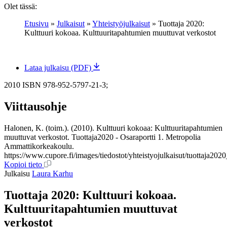
Olet tässä:
Etusivu
»
Julkaisut
»
Yhteistyöjulkaisut
»
Tuottaja 2020:
Kulttuuri kokoaa. Kulttuuritapahtumien muuttuvat verkostot
Lataa julkaisu (PDF)
2010
ISBN 978-952-5797-21-3;
Viittausohje
Halonen, K. (toim.). (2010). Kulttuuri kokoaa: Kulttuuritapahtumien
muuttuvat verkostot. Tuottaja2020 - Osaraportti 1. Metropolia
Ammattikorkeakoulu.
https://www.cupore.fi/images/tiedostot/yhteistyojulkaisut/tuottaja20
Kopioi tieto
Julkaisu
Laura Karhu
Tuottaja 2020: Kulttuuri kokoaa.
Kulttuuritapahtumien muuttuvat
verkostot