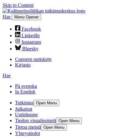
Skip to Content
Hae
Menu Opener
Facebook
LinkedIn
Instagram
Bluesky
Cuporen uutiskirje
Kirjasto
Hae
På svenska
In English
Tutkimus
Open Menu
Julkaisut
Uutishuone
Tiedon visualisoinnit
Open Menu
Tietoa meistä
Open Menu
Yhteystiedot