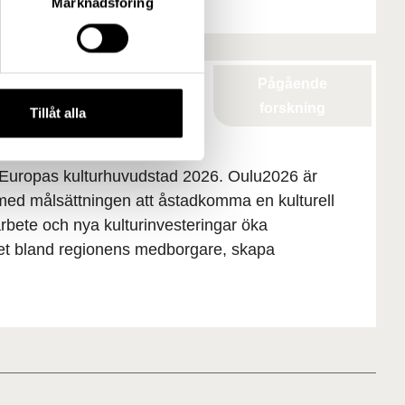
Marknadsföring
Pågående
forskning
Tillåt alla
26
Europas kulturhuvudstad 2026. Oulu2026 är
t med målsättningen att åstadkomma en kulturell
arbete och nya kulturinvesteringar öka
ndet bland regionens medborgare, skapa