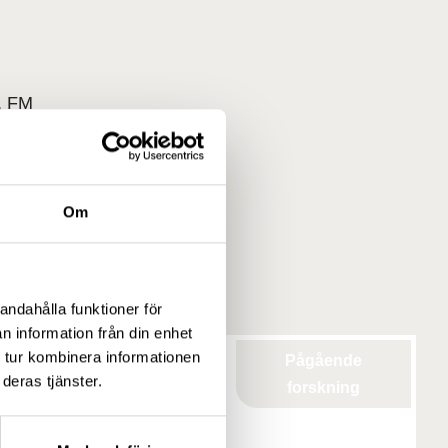
, FM
re.fi
Om
resse
andahålla funktioner för
n information från din enhet
 tur kombinera informationen
Pågående
deras tjänster.
forskning
TI