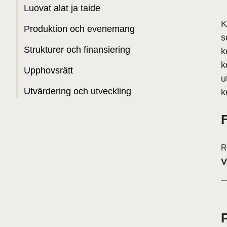
Luovat alat ja taide
K
Produktion och evenemang
s
Strukturer och finansiering
k
k
Upphovsrätt
u
Utvärdering och utveckling
k
R
V