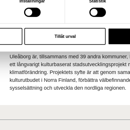
Inställningar
Statistik
2018 - 2027 Produktion och evenemang
Tillåt urval
Forsknings- och utvärderingsprojektet Oulu20
Uleåborg är, tillsammans med 39 andra kommuner, 
ett långvarigt kulturbaserat stadsutvecklingsprojek
klimatförändring. Projektets syfte är att genom sam
kulturutbudet i Norra Finland, förbättra välbefinna
sysselsättning och utveckla den nordliga regionen.