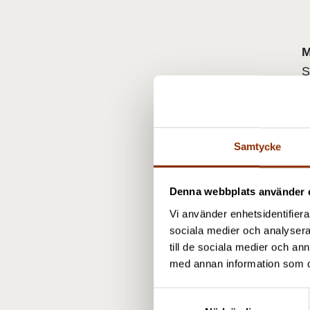
M
S
+
m
P
Samtycke
Denna webbplats använder 
Vi använder enhetsidentifierar
sociala medier och analysera 
till de sociala medier och a
med annan information som du 
S