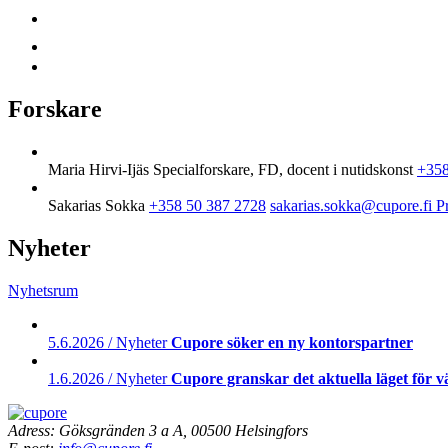
Forskare
Maria Hirvi-Ijäs
Specialforskare, FD, docent i nutidskonst
+358
Sakarias Sokka
+358 50 387 2728
sakarias.sokka@cupore.fi
Pr
Nyheter
Nyhetsrum
5.6.2026 / Nyheter
Cupore söker en ny kontorspartner
1.6.2026 / Nyheter
Cupore granskar det aktuella läget för 
Adress: Göksgränden 3 a A, 00500 Helsingfors