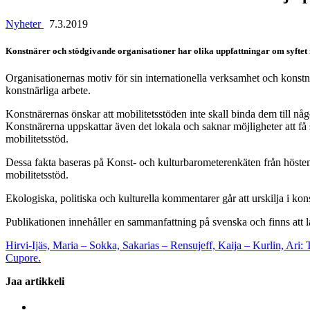
Nyheter
7.3.2019
Konstnärer och stödgivande organisationer har olika uppfattningar om syftet 
Organisationernas motiv för sin internationella verksamhet och konstnär
konstnärliga arbete.
Konstnärernas önskar att mobilitetsstöden inte skall binda dem till någ
Konstnärerna uppskattar även det lokala och saknar möjligheter att få st
mobilitetsstöd.
Dessa fakta baseras på Konst- och kulturbarometerenkäten från höste
mobilitetsstöd.
Ekologiska, politiska och kulturella kommentarer går att urskilja i kon
Publikationen innehåller en sammanfattning på svenska och finns att 
Hirvi-Ijäs, Maria – Sokka, Sakarias – Rensujeff, Kaija – Kurlin, Ari: 
Cupore.
Jaa artikkeli