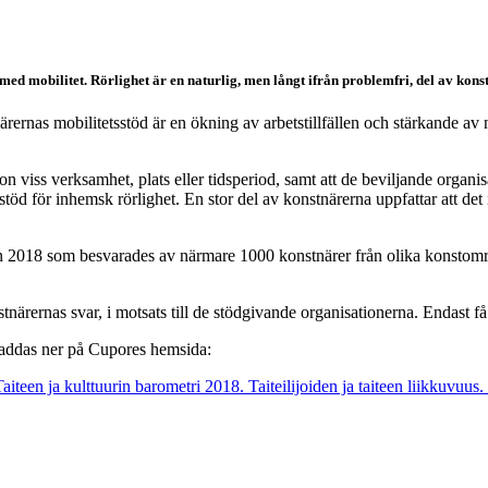
med mobilitet. Rörlighet är en naturlig, men långt ifrån problemfri, del av kon
ernas mobilitetsstöd är en ökning av arbetstillfällen och stärkande av nä
on viss verksamhet, plats eller tidsperiod, samt att de beviljande organ
öd för inhemsk rörlighet. En stor del av konstnärerna uppfattar att det in
n 2018 som besvarades av närmare 1000 konstnärer från olika konstomr
stnärernas svar, i motsats till de stödgivande organisationerna. Endast f
laddas ner på Cupores hemsida:
Taiteen ja kulttuurin barometri 2018. Taiteilijoiden ja taiteen liikkuvuu