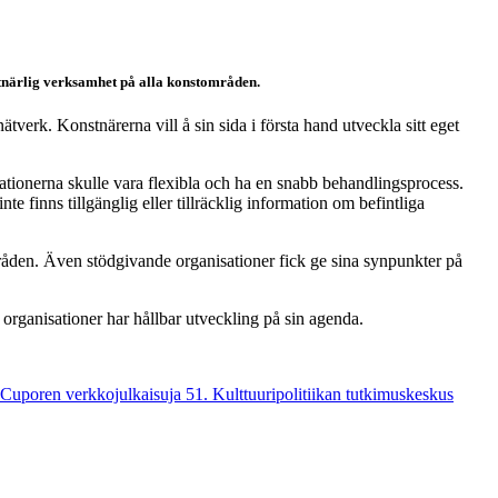
stnärlig verksamhet på alla konstområden.
tverk. Konstnärerna vill å sin sida i första hand utveckla sitt eget
isationerna skulle vara flexibla och ha en snabb behandlingsprocess.
te finns tillgänglig eller tillräcklig information om befintliga
åden. Även stödgivande organisationer fick ge sina synpunkter på
å organisationer har hållbar utveckling på sin agenda.
s. Cuporen verkkojulkaisuja 51. Kulttuuripolitiikan tutkimuskeskus