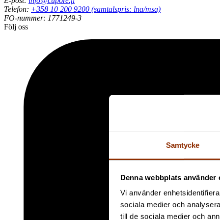
E-post:
info@cupore.fi
Telefon:
+358 10 200 9200 (samtalspris: lna/msa)
FO-nummer: 1771249-3
Följ oss
Samtycke
Denna webbplats använder 
Vi använder enhetsidentifierar
sociala medier och analysera 
till de sociala medier och a