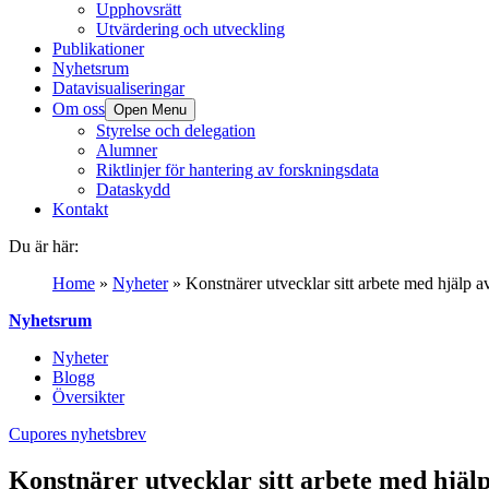
Upphovsrätt
Utvärdering och utveckling
Publikationer
Nyhetsrum
Datavisualiseringar
Om oss
Open Menu
Styrelse och delegation
Alumner
Riktlinjer för hantering av forskningsdata
Dataskydd
Kontakt
Du är här:
Home
»
Nyheter
»
Konstnärer utvecklar sitt arbete med hjälp a
Nyhetsrum
Nyheter
Blogg
Översikter
Cupores nyhetsbrev
Konstnärer utvecklar sitt arbete med hjälp