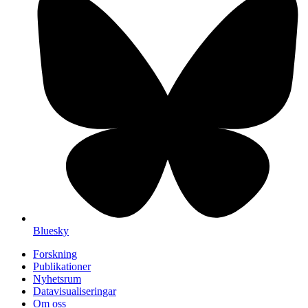
Bluesky
Forskning
Publikationer
Nyhetsrum
Datavisualiseringar
Om oss