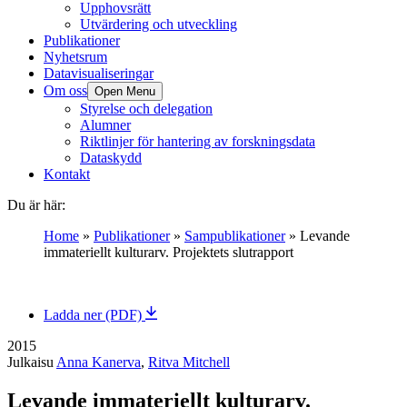
Upphovsrätt
Utvärdering och utveckling
Publikationer
Nyhetsrum
Datavisualiseringar
Om oss
Open Menu
Styrelse och delegation
Alumner
Riktlinjer för hantering av forskningsdata
Dataskydd
Kontakt
Du är här:
Home
»
Publikationer
»
Sampublikationer
»
Levande
immateriellt kulturarv. Projektets slutrapport
Ladda ner (PDF)
2015
Julkaisu
Anna Kanerva
,
Ritva Mitchell
Levande immateriellt kulturarv.