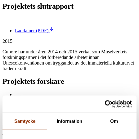
Projektets slutrapport
Ladda ner (PDF)
2015
Cupore har under åren 2014 och 2015 verkat som Museiverkets
forskningspartner i det förberedande arbetet innan
Unescokonventionen om tryggandet av det immateriella kulturarvet
träder i kraft.
Projektets forskare
Anna Kanerva
Specialforskare
+358 50 302 1414
anna.kanerva@cupore.fi
Profil
Ritva Mitchell
Profil
Samtycke
Information
Om
Adress: Göksgränden 3 a A, 00500 Helsingfors
E-post:
info@cupore.fi