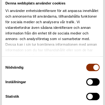
Denna webbplats använder cookies
Telefon:
+358 10 200 9200 (samtalspris: lna/msa)
FO-nummer: 1771249-3
Vi använder enhetsidentifierare för att anpassa innehållet
Följ oss
och annonserna till användarna, tillhandahålla funktioner
för sociala medier och analysera vår trafik. Vi
vidarebefordrar även sådana identifierare och annan
information från din enhet till de sociala medier och
annons- och analysföretag som vi samarbetar med.
Dessa kan i sin tur kombinera informationen med annan
information som du har tillhandahållit eller som de har
samlat in när du har använt deras tjänster.
Samtyckesval
Nödvändig
Inställningar
Statistik