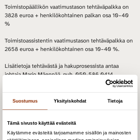
Toimistopäällikön vaatimustason tehtäväpalkka on
3828 euroa + henkilökohtainen palkan osa 10–40
%
Toimistoassistentin vaatimustason tehtäväpalkka on
2658 euroa + henkilökohtainen osa 10–40 %.
Lisätietoja tehtävästä ja hakuprosessista antaa
johtaja Marjo Mäenpää, puh. 050-586 0414
Lähetäthän hakemuksesi ansioluetteloineen
10.3.2023
mennessä sähköpostilla osoitteeseen
Suostumus
Yksityiskohdat
Tietoja
info@cupore.fi,
sähköpostin aihe:
”Toimistohenkilö”.
Tämä sivusto käyttää evästeitä
Kulttuuripolitiikan tutkimuskeskus Cupore on
Käytämme evästeitä tarjoamamme sisällön ja mainosten