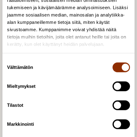
räätälöimiseen, sosiaalisen median ominaisuuksien
kulttuuripolitiikan alan tutkimus- ja
tukemiseen ja kävijämäärämme analysoimiseen. Lisäksi
asiantuntijaorganisaatio. Tutkimuskeskus tuottaa
jaamme sosiaalisen median, mainosalan ja analytiikka-
monipuolisesti taide- ja kulttuuripolitiikkaa koskevaa
alan kumppaneillemme tietoja siitä, miten käytät
tietoa sekä toimii tiedonvälittäjänä ja keskustelun
sivustoamme. Kumppanimme voivat yhdistää näitä
avaajana. Cuporessa työskentelee vuosittain noin 20
tietoja muihin tietoihin, joita olet antanut heille tai joita on
henkilöä, joista suurin osa toimii tutkijoina.
kerätty, kun olet käyttänyt heidän palvelujaan.
Tutkimuskeskus sijaitsee Helsingissä, ja sen
toimintaa ylläpitää vuonna 2002 perustettu,
S
yksityisoikeudellinen Kulttuuripoliittisen
Välttämätön
u
tutkimuksen edistämissäätiö.
o
s
Mieltymykset
t
Kuva: Unsplash
u
m
Tilastot
u
k
Markkinointi
s
e