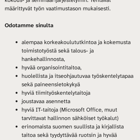
määrittyvät työn vaatimustason mukaisesti.
Odotamme sinulta
alempaa korkeakoulututkintoa ja kokemusta
toimistotyöstä sekä talous- ja
hankehallinnosta,
hyvää organisointitaitoa,
huolellista ja itseohjautuvaa työskentelytapaa
sekä paineensietokykyä
hyviä tiimityöskentelytaitoja
joustavaa asennetta
hyviä IT-taitoja (Microsoft Office, muut
tarvittavat hallinnon sähköiset työkalut)
erinomaista suomen suullista ja kirjallista
taitoa sekä tyydyttävää ruotsin ja hyvää