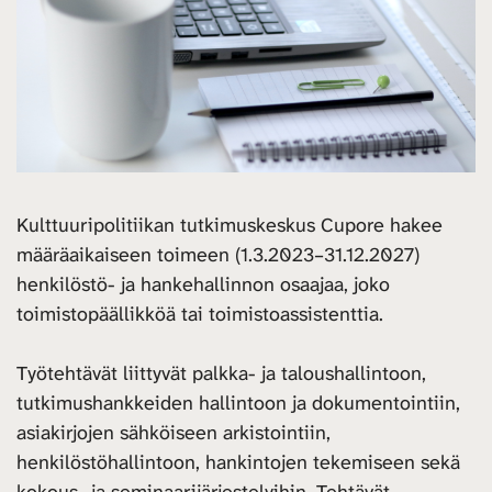
Kulttuuripolitiikan tutkimuskeskus Cupore hakee
määräaikaiseen toimeen (1.3.2023–31.12.2027)
henkilöstö- ja hankehallinnon osaajaa, joko
toimistopäällikköä tai toimistoassistenttia.
Työtehtävät liittyvät palkka- ja taloushallintoon,
tutkimushankkeiden hallintoon ja dokumentointiin,
asiakirjojen sähköiseen arkistointiin,
henkilöstöhallintoon, hankintojen tekemiseen sekä
kokous- ja seminaarijärjestelyihin. Tehtävät