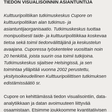
TIEDON VISUALISOINNIN ASIANTUNTIJA
Kulttuuripolitiikan tutkimuskeskus Cupore on
kulttuuripolitiikan alan tutkimus- ja
asiantuntijaorganisaatio. Tutkimuskeskus tuottaa
monipuolisesti taide- ja kulttuuripolitiikkaa koskevaa
tietoa sekä toimii tiedonvälittäjänä ja keskustelun
avaajana. Cuporessa työskentelee vuosittain noin
20 henkilöä, joista suurin osa toimii tutkijoina.
Tutkimuskeskus sijaitsee Helsingissä, ja sen
toimintaa ylläpitää vuonna 2002 perustettu,
yksityisoikeudellinen Kulttuuripoliittisen tutkimuksen
edistämissäätiö sr.
Cupore on kehittämässä tiedon visualisointiin, data-
analytiikkaan ja datan avoimuuteen liittyvää
osaamistaan. Etsimme joukkoomme kvantitatiivisen