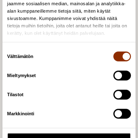
jaamme sosiaalisen median, mainosalan ja analytiikka-
alan kumppaneillemme tietoja siitä, miten käytät
* hyvät tiimityöskentelytaidot
sivustoamme. Kumppanimme voivat yhdistää näitä
tietoja muihin tietoihin, joita olet antanut heille tai joita on
* joustava ja positiivinen asenne
kerätty, kun olet käyttänyt heidän palvelujaan.
* hyvät IT-taidot
S
Välttämätön
u
o
* kielitaitovaatimukset: suomen, ruotsin ja englannin
s
kielen taito. Muu kielitaito katsotaan eduksi.
Mieltymykset
t
u
Arvostamme myös:
m
Tilastot
u
* kulttuurin ja kulttuuripolitiikan tuntemusta
k
Markkinointi
s
* verkostoanalyysimenetelmien osaamista
e
n