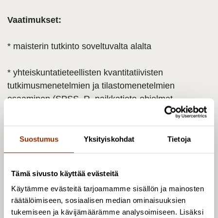
Vaatimukset:
* maisterin tutkinto soveltuvalta alalta
* yhteiskuntatieteellisten kvantitatiivisten
tutkimusmenetelmien ja tilastomenetelmien
osaaminen (SPSS, R, paikkatieto-ohjelmat,
tiedonvisualisointiohjelmat)
* kokemusta verkkokyselyjen laatimisesta
Suostumus
Yksityiskohdat
Tietoja
* kokemusta ja kiinnostusta avoimen datan,
Tämä sivusto käyttää evästeitä
analyysityökalujen sekä tiedon visualisoinnin
Käytämme evästeitä tarjoamamme sisällön ja mainosten
hyödyntämiseen ja kehittämiseen
räätälöimiseen, sosiaalisen median ominaisuuksien
tukemiseen ja kävijämäärämme analysoimiseen. Lisäksi
* aineistonhallinnan osaamista