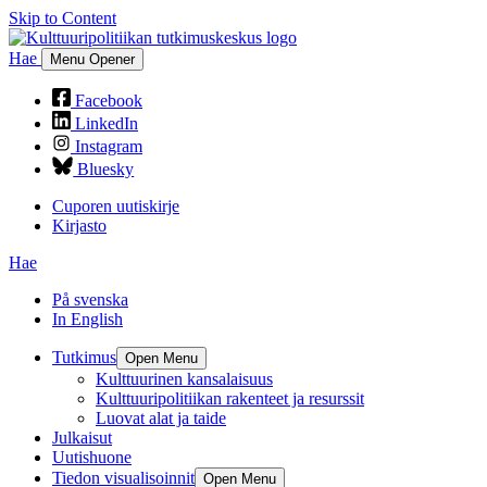
Skip to Content
Hae
Menu Opener
Facebook
LinkedIn
Instagram
Bluesky
Cuporen uutiskirje
Kirjasto
Hae
På svenska
In English
Tutkimus
Open Menu
Kulttuurinen kansalaisuus
Kulttuuripolitiikan rakenteet ja resurssit
Luovat alat ja taide
Julkaisut
Uutishuone
Tiedon visualisoinnit
Open Menu