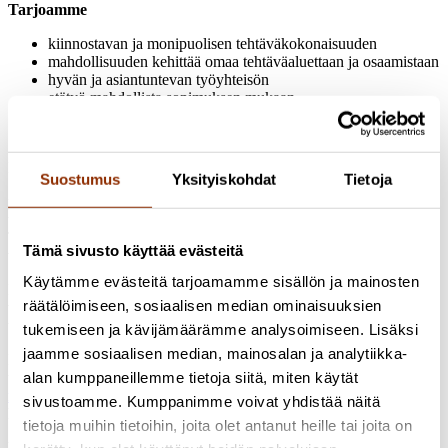
Tarjoamme
kiinnostavan ja monipuolisen tehtäväkokonaisuuden
mahdollisuuden kehittää omaa tehtäväaluettaan ja osaamistaan
hyvän ja asiantuntevan työyhteisön
etätyö mahdollista sopimuksen mukaan
kulttuuri- ja liikuntaedun sekä kattavat työterveyshuollon
palvelut
Palkkaus Cuporen palkkamallin mukaan:
Suostumus
Yksityiskohdat
Tietoja
projektitutkijan tehtäväpalkka 2751 euroa sekä koulutuksesta ja
työkokemuksesta riippuen henkilökohtainen osa 10–40 %.
Työsuhde on alustavasti määräaikainen, mutta toimen rahoituksen
Tämä sivusto käyttää evästeitä
varmistuessa työsuhde voi olla pidempi.
Käytämme evästeitä tarjoamamme sisällön ja mainosten
Lisätietoja tehtävästä ja hakuprosessista antavat arkisin klo 09–12.00
räätälöimiseen, sosiaalisen median ominaisuuksien
välisenä aikana johtaja Marjo Mäenpää, puh. 050-586 0414 ja
tutkija Aino Leppänen, puh. 046-9217755.
tukemiseen ja kävijämäärämme analysoimiseen. Lisäksi
jaamme sosiaalisen median, mainosalan ja analytiikka-
Lähetäthän hakemuksesi ansioluetteloineen ja mahdollisine
alan kumppaneillemme tietoja siitä, miten käytät
työnäytteineen
12.5.2023
mennessä sähköpostilla osoitteeseen
info@cupore.fi
, sähköpostin aihe:
”Projektitutkija”
. Toivomme
sivustoamme. Kumppanimme voivat yhdistää näitä
hakijoita moninaisista taustoista.
tietoja muihin tietoihin, joita olet antanut heille tai joita on
Valokuva: Dennis Kummer, Unsplash