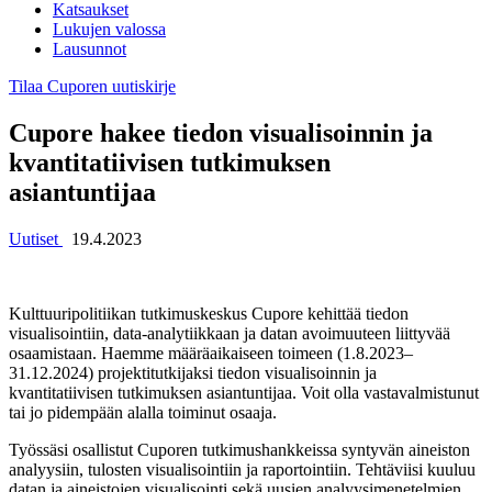
Katsaukset
Lukujen valossa
Lausunnot
Tilaa Cuporen uutiskirje
Cupore hakee tiedon visualisoinnin ja
kvantitatiivisen tutkimuksen
asiantuntijaa
Uutiset
19.4.2023
Kulttuuripolitiikan tutkimuskeskus Cupore kehittää tiedon
visualisointiin, data-analytiikkaan ja datan avoimuuteen liittyvää
osaamistaan. Haemme määräaikaiseen toimeen (1.8.2023–
31.12.2024) projektitutkijaksi tiedon visualisoinnin ja
kvantitatiivisen tutkimuksen asiantuntijaa. Voit olla vastavalmistunut
tai jo pidempään alalla toiminut osaaja.
Työssäsi osallistut Cuporen tutkimushankkeissa syntyvän aineiston
analyysiin, tulosten visualisointiin ja raportointiin. Tehtäviisi kuuluu
datan ja aineistojen visualisointi sekä uusien analyysimenetelmien,