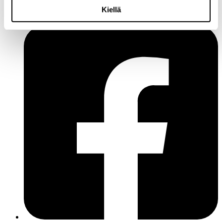
Y-tunnus: 1771249-3
Kiellä
Seuraa meitä