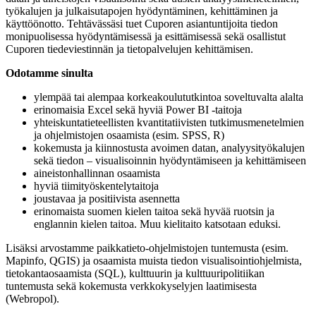
työkalujen ja julkaisutapojen hyödyntäminen, kehittäminen ja
käyttöönotto. Tehtävässäsi tuet Cuporen asiantuntijoita tiedon
monipuolisessa hyödyntämisessä ja esittämisessä sekä osallistut
Cuporen tiedeviestinnän ja tietopalvelujen kehittämisen.
Odotamme sinulta
ylempää tai alempaa korkeakoulututkintoa soveltuvalta alalta
erinomaisia Excel sekä hyviä Power BI -taitoja
yhteiskuntatieteellisten kvantitatiivisten tutkimusmenetelmien
ja ohjelmistojen osaamista (esim. SPSS, R)
kokemusta ja kiinnostusta avoimen datan, analyysityökalujen
sekä tiedon – visualisoinnin hyödyntämiseen ja kehittämiseen
aineistonhallinnan osaamista
hyviä tiimityöskentelytaitoja
joustavaa ja positiivista asennetta
erinomaista suomen kielen taitoa sekä hyvää ruotsin ja
englannin kielen taitoa. Muu kielitaito katsotaan eduksi.
Lisäksi arvostamme paikkatieto-ohjelmistojen tuntemusta (esim.
Mapinfo, QGIS) ja osaamista muista tiedon visualisointiohjelmista,
tietokantaosaamista (SQL), kulttuurin ja kulttuuripolitiikan
tuntemusta sekä kokemusta verkkokyselyjen laatimisesta
(Webropol).