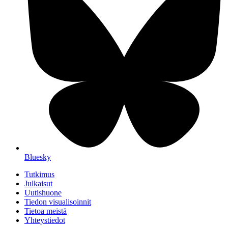
Bluesky
Tutkimus
Julkaisut
Uutishuone
Tiedon visualisoinnit
Tietoa meistä
Yhteystiedot