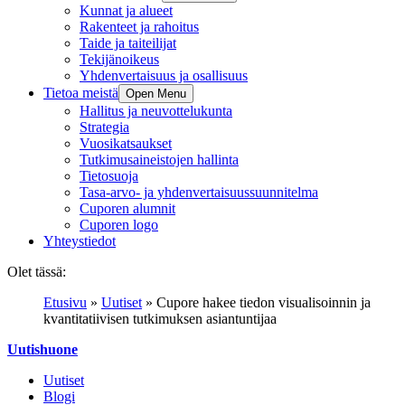
Kunnat ja alueet
Rakenteet ja rahoitus
Taide ja taiteilijat
Tekijänoikeus
Yhdenvertaisuus ja osallisuus
Tietoa meistä
Open Menu
Hallitus ja neuvottelukunta
Strategia
Vuosikatsaukset
Tutkimusaineistojen hallinta
Tietosuoja
Tasa-arvo- ja yhdenvertaisuussuunnitelma
Cuporen alumnit
Cuporen logo
Yhteystiedot
Olet tässä:
Etusivu
»
Uutiset
»
Cupore hakee tiedon visualisoinnin ja
kvantitatiivisen tutkimuksen asiantuntijaa
Uutishuone
Uutiset
Blogi