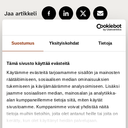
Jaa artikkeli
Suostumus
Yksityiskohdat
Tietoja
Poiminnat uutishuoneesta
Uutishuone
Tämä sivusto käyttää evästeitä
Käytämme evästeitä tarjoamamme sisällön ja mainosten
räätälöimiseen, sosiaalisen median ominaisuuksien
tukemiseen ja kävijämäärämme analysoimiseen. Lisäksi
jaamme sosiaalisen median, mainosalan ja analytiikka-
alan kumppaneillemme tietoja siitä, miten käytät
sivustoamme. Kumppanimme voivat yhdistää näitä
tietoja muihin tietoihin, joita olet antanut heille tai joita on
kerätty, kun olet käyttänyt heidän palvelujaan.