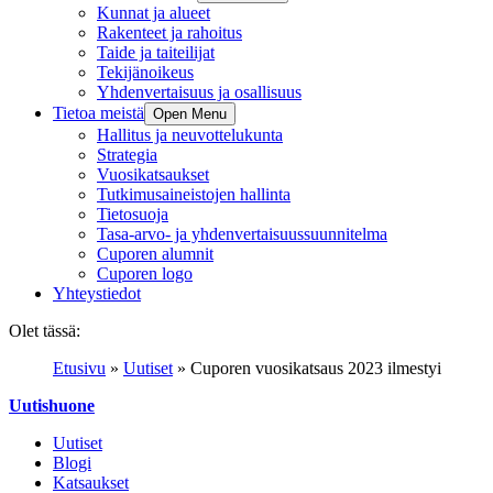
Kunnat ja alueet
Rakenteet ja rahoitus
Taide ja taiteilijat
Tekijänoikeus
Yhdenvertaisuus ja osallisuus
Tietoa meistä
Open Menu
Hallitus ja neuvottelukunta
Strategia
Vuosikatsaukset
Tutkimusaineistojen hallinta
Tietosuoja
Tasa-arvo- ja yhdenvertaisuussuunnitelma
Cuporen alumnit
Cuporen logo
Yhteystiedot
Olet tässä:
Etusivu
»
Uutiset
»
Cuporen vuosikatsaus 2023 ilmestyi
Uutishuone
Uutiset
Blogi
Katsaukset