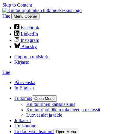
Skip to Content
Hae
Menu Opener
Facebook
LinkedIn
Instagram
Bluesky
Cuporen uutiskirje
Kirjasto
Hae
På svenska
In English
Tutkimus
Open Menu
Kulttuurinen kansalaisuus
Kulttuuripolitiikan rakenteet ja resurssit
Luovat alat ja taide
Julkaisut
Uutishuone
Tiedon visualisoinnit
Open Menu