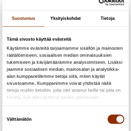
Uutishuone
Suostumus
Yksityiskohdat
Tietoja
24.6.2026 / Uutiset
Cupore selvittää kulttuuripalvelujen
alueellisia ja paikallisia rakenteita sekä toimintamalleja
5.6.2026 / Uutiset
Cupore etsii uutta toimistokumppania
Tämä sivusto käyttää evästeitä
Käytämme evästeitä tarjoamamme sisällön ja mainosten
Osoite: Käenkuja 3a A, 00500 Helsinki
Sähköposti:
info@cupore.fi
räätälöimiseen, sosiaalisen median ominaisuuksien
Puhelin:
+358 10 200 9200
tukemiseen ja kävijämäärämme analysoimiseen. Lisäksi
Y-tunnus: 1771249-3
jaamme sosiaalisen median, mainosalan ja analytiikka-
Seuraa meitä
alan kumppaneillemme tietoja siitä, miten käytät
sivustoamme. Kumppanimme voivat yhdistää näitä
tietoja muihin tietoihin, joita olet antanut heille tai joita on
kerätty, kun olet käyttänyt heidän palvelujaan.
Suostumuksen
Välttämätön
valinta