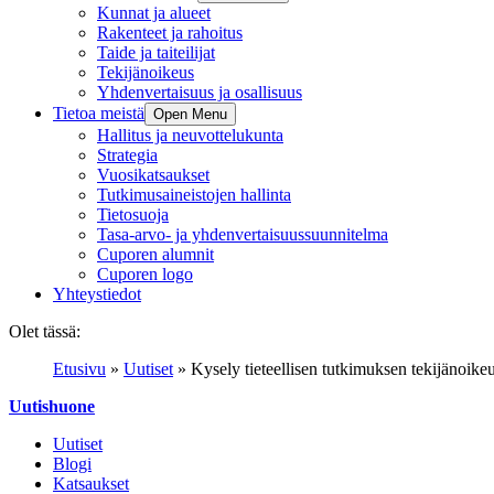
Kunnat ja alueet
Rakenteet ja rahoitus
Taide ja taiteilijat
Tekijänoikeus
Yhdenvertaisuus ja osallisuus
Tietoa meistä
Open Menu
Hallitus ja neuvottelukunta
Strategia
Vuosikatsaukset
Tutkimusaineistojen hallinta
Tietosuoja
Tasa-arvo- ja yhdenvertaisuussuunnitelma
Cuporen alumnit
Cuporen logo
Yhteystiedot
Olet tässä:
Etusivu
»
Uutiset
»
Kysely tieteellisen tutkimuksen tekijänoike
Uutishuone
Uutiset
Blogi
Katsaukset