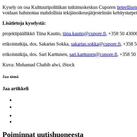
Kysely on osa Kulttuuripolitiikan tutkimuskeskus Cuporen
tieteellis
voidaan hahmottaa mahdollisia tekijänoikeusjärjestelmän kehitystarpei
Lisätietoja kyselystä:
projektipäällikkö Tiina Kautio,
tiina.kautio@cupore.fi
, +358 50 4300
erikoistutkija, dos. Sakarias Sokka,
sakarias.sokka@cupore.fi
, +358 
erikoistutkija, dos. Sari Karttunen,
sari.karttunen@cupore.fi
, +358 50
Kuva: Muhamad Chabib alwi, iStock
Jaa tämä
Jaa artikkeli
Poiminnat uutishuoneesta