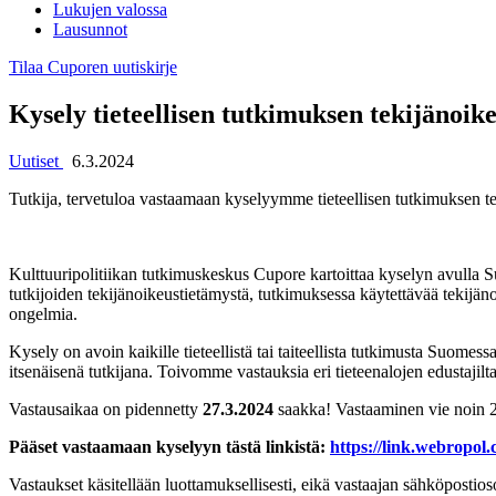
Lukujen valossa
Lausunnot
Tilaa Cuporen uutiskirje
Kysely tieteellisen tutkimuksen tekijänoik
Uutiset
6.3.2024
Tutkija, tervetuloa vastaamaan kyselyymme tieteellisen tutkimuksen te
Kulttuuripolitiikan tutkimuskeskus Cupore kartoittaa kyselyn avulla Su
tutkijoiden tekijänoikeustietämystä, tutkimuksessa käytettävää tekijän
ongelmia.
Kysely on avoin kaikille tieteellistä tai taiteellista tutkimusta Suomes
itsenäisenä tutkijana. Toivomme vastauksia eri tieteenalojen edustajilta
Vastausaikaa on pidennetty
27.3.2024
saakka! Vastaaminen vie noin 20
Pääset vastaamaan kyselyyn tästä linkistä:
https://link.webropol.
Vastaukset käsitellään luottamuksellisesti, eikä vastaajan sähköpostiosoi