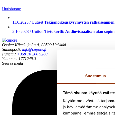
Uutishuone
11.6.2025 / Uutiset
Tekijänoikeuskysymysten ratkaiseminen vaa
2.10.2023 / Uutiset
Tietokortti: Audiovisuaalisen alan sopi
Osoite: Käenkuja 3a A, 00500 Helsinki
Sähköposti:
info@cupore.fi
Puhelin:
+358 10 200 9200
Y-tunnus: 1771249-3
Seuraa meitä
Suostumus
Tämä sivusto käyttää eväste
Käytämme evästeitä tarjoama
ja kävijämäärämme analysoim
kumppaneillemme tietoja siitä