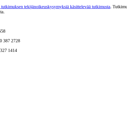
en tutkimuksen tekijänoikeuskysymyksiä käsittelevää tutkimusta
. Tutkimu
ta.
658
50 387 2728
 327 1414