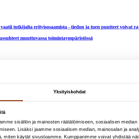
tii tutkijalta erityisosaamista - tiedon ja tuen puutteet voivat raj
mussuhteet muuttuvassa toimintaympäristössä
Yksityiskohdat
itä
mme sisällön ja mainosten räätälöimiseen, sosiaalisen median
iseen. Lisäksi jaamme sosiaalisen median, mainosalan ja analy
, miten käytät sivustoamme. Kumppanimme voivat yhdistää näitä t