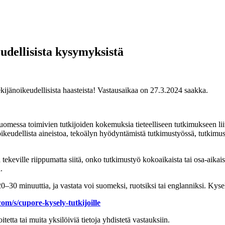
eudellisista kysymyksistä
kijänoikeudellisista haasteista! Vastausaikaa on 27.3.2024 saakka.
omessa toimivien tutkijoiden kokemuksia tieteelliseen tutkimukseen liitt
oikeudellista aineistoa, tekoälyn hyödyntämistä tutkimustyössä, tutkimusj
sa tekeville riippumatta siitä, onko tutkimustyö kokoaikaista tai osa-aika
.
–30 minuuttia, ja vastata voi suomeksi, ruotsiksi tai englanniksi. Kysel
com/s/cupore-kysely-tutkijoille
tetta tai muita yksilöiviä tietoja yhdistetä vastauksiin.