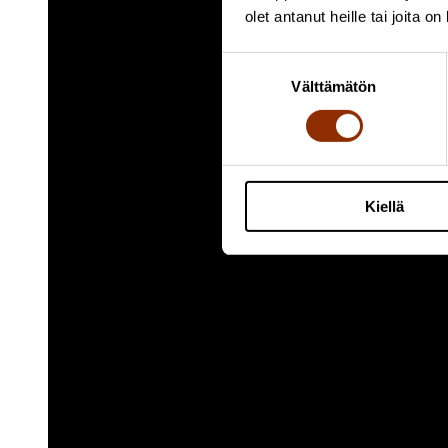
olet antanut heille tai joita o
Suostumuksen
Välttämätön
valinta
Kiellä