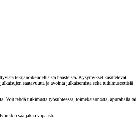
yvistä tekijänoikeudellisista haasteista. Kysymykset käsittelevät
ulkaisujen saatavuutta ja avointa julkaisemista sekä tutkimuseettisiä
ista. Voit tehdä tutkimusta työsuhteessa, toimeksiannosta, apurahalla tai
ylinkkiä saa jakaa vapaasti.