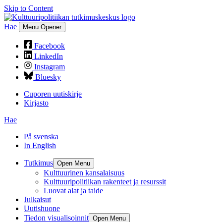
Skip to Content
Hae
Menu Opener
Facebook
LinkedIn
Instagram
Bluesky
Cuporen uutiskirje
Kirjasto
Hae
På svenska
In English
Tutkimus
Open Menu
Kulttuurinen kansalaisuus
Kulttuuripolitiikan rakenteet ja resurssit
Luovat alat ja taide
Julkaisut
Uutishuone
Tiedon visualisoinnit
Open Menu