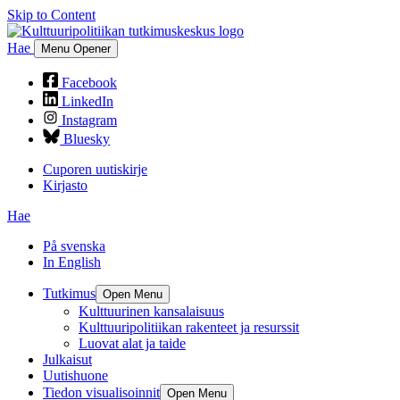
Skip to Content
Hae
Menu Opener
Facebook
LinkedIn
Instagram
Bluesky
Cuporen uutiskirje
Kirjasto
Hae
På svenska
In English
Tutkimus
Open Menu
Kulttuurinen kansalaisuus
Kulttuuripolitiikan rakenteet ja resurssit
Luovat alat ja taide
Julkaisut
Uutishuone
Tiedon visualisoinnit
Open Menu