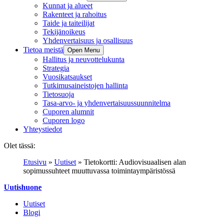
Kunnat ja alueet
Rakenteet ja rahoitus
Taide ja taiteilijat
Tekijänoikeus
Yhdenvertaisuus ja osallisuus
Tietoa meistä
Open Menu
Hallitus ja neuvottelukunta
Strategia
Vuosikatsaukset
Tutkimusaineistojen hallinta
Tietosuoja
Tasa-arvo- ja yhdenvertaisuussuunnitelma
Cuporen alumnit
Cuporen logo
Yhteystiedot
Olet tässä:
Etusivu
»
Uutiset
»
Tietokortti: Audiovisuaalisen alan
sopimussuhteet muuttuvassa toimintaympäristössä
Uutishuone
Uutiset
Blogi