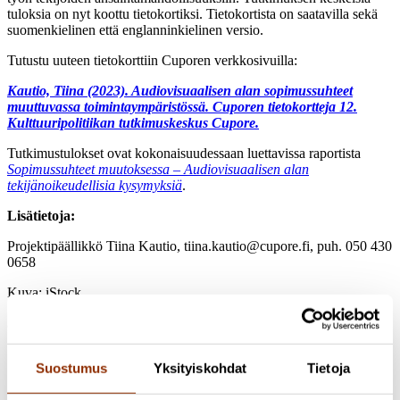
tuloksia on nyt koottu tietokortiksi. Tietokortista on saatavilla sekä
suomenkielinen että englanninkielinen versio.
Tutustu uuteen tietokorttiin Cuporen verkkosivuilla:
Kautio, Tiina (2023). Audiovisuaalisen alan sopimussuhteet
muuttuvassa toimintaympäristössä. Cuporen tietokortteja 12.
Kulttuuripolitiikan tutkimuskeskus Cupore.
Tutkimustulokset ovat kokonaisuudessaan luettavissa raportista
Sopimussuhteet muutoksessa – Audiovisuaalisen alan
tekijänoikeudellisia kysymyksiä
.
Lisätietoja:
Projektipäällikkö Tiina Kautio, tiina.kautio@cupore.fi, puh. 050 430
0658
Kuva: iStock
Jaa artikkeli
Suostumus
Yksityiskohdat
Tietoja