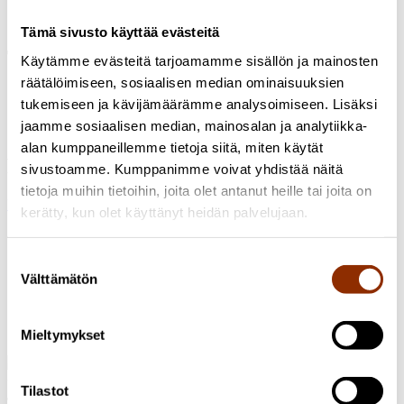
Tämä sivusto käyttää evästeitä
Tutkijat
Käytämme evästeitä tarjoamamme sisällön ja mainosten
räätälöimiseen, sosiaalisen median ominaisuuksien
tukemiseen ja kävijämäärämme analysoimiseen. Lisäksi
Tiina Kautio
Projektipäällikkö, KTM
+358 50 4300658
jaamme sosiaalisen median, mainosalan ja analytiikka-
tiina.kautio@cupore.fi
Profiili
alan kumppaneillemme tietoja siitä, miten käytät
Poiminnat uutishuoneesta
sivustoamme. Kumppanimme voivat yhdistää näitä
tietoja muihin tietoihin, joita olet antanut heille tai joita on
Uutishuone
kerätty, kun olet käyttänyt heidän palvelujaan.
11.6.2025 / Uutiset
Tekijänoikeuskysymysten
Suostumuksen
ratkaiseminen vaatii tutkijalta erityisosaamista - tiedon ja
Välttämätön
valinta
tuen puutteet voivat rajoittaa tieteen tekemistä
6.3.2024 / Uutiset
Kysely tieteellisen tutkimuksen
tekijänoikeudellisista kysymyksistä
Mieltymykset
Osoite: Käenkuja 3a A, 00500 Helsinki
Tilastot
Sähköposti:
info@cupore.fi