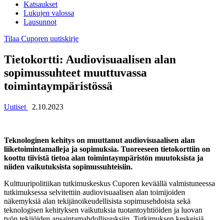
Katsaukset
Lukujen valossa
Lausunnot
Tilaa Cuporen uutiskirje
Tietokortti: Audiovisuaalisen alan
sopimussuhteet muuttuvassa
toimintaympäristössä
Uutiset
2.10.2023
Teknologinen kehitys on muuttanut audiovisuaalisen alan
liiketoimintamalleja ja sopimuksia. Tuoreeseen tietokorttiin on
koottu tiivistä tietoa alan toimintaympäristön muutoksista ja
niiden vaikutuksista sopimussuhteisiin.
Kulttuuripolitiikan tutkimuskeskus Cuporen keväällä valmistuneessa
tutkimuksessa selvitettiin audiovisuaalisen alan toimijoiden
näkemyksiä alan tekijänoikeudellisista sopimusehdoista sekä
teknologisen kehityksen vaikutuksia tuotantoyhtiöiden ja luovan
työn tekijöiden ansaintamahdollisuuksiin. Tutkimuksen keskeisiä