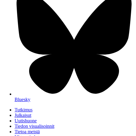
Bluesky
Tutkimus
Julkaisut
Uutishuone
Tiedon visualisoinnit
Tietoa meistä