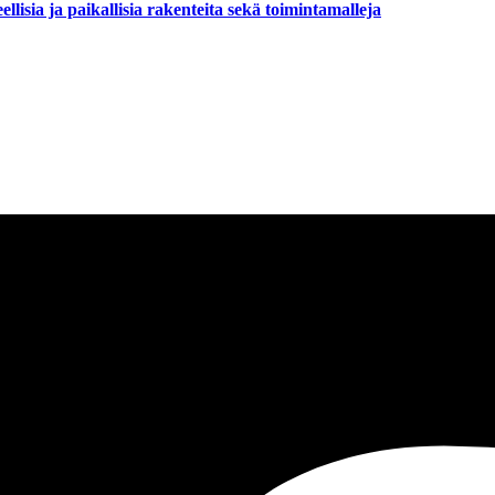
llisia ja paikallisia rakenteita sekä toimintamalleja