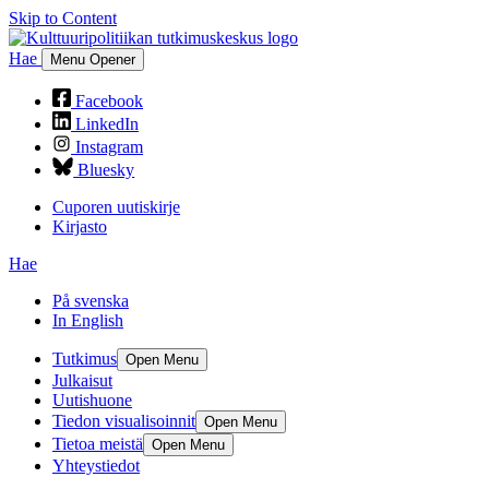
Skip to Content
Hae
Menu Opener
Facebook
LinkedIn
Instagram
Bluesky
Cuporen uutiskirje
Kirjasto
Hae
På svenska
In English
Tutkimus
Open Menu
Julkaisut
Uutishuone
Tiedon visualisoinnit
Open Menu
Tietoa meistä
Open Menu
Yhteystiedot