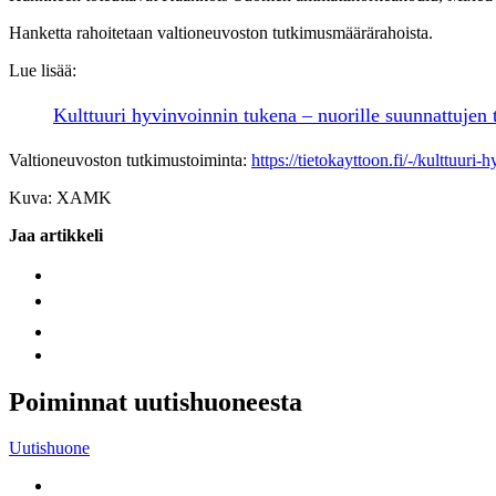
Hanketta rahoitetaan valtioneuvoston tutkimusmäärärahoista.
Lue lisää:
Kulttuuri hyvinvoinnin tukena – nuorille suunnattujen 
Valtioneuvoston tutkimustoiminta:
https://tietokayttoon.fi/-/kulttuur
Kuva: XAMK
Jaa artikkeli
Poiminnat uutishuoneesta
Uutishuone