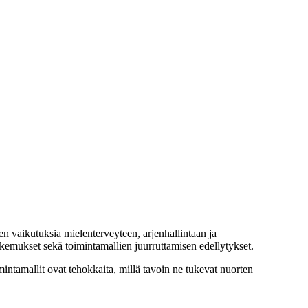
en vaikutuksia mielenterveyteen, arjenhallintaan ja
kemukset sekä toimintamallien juurruttamisen edellytykset.
imintamallit ovat tehokkaita, millä tavoin ne tukevat nuorten