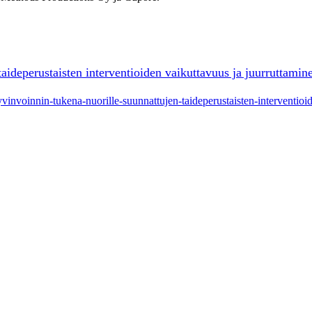
taideperustaisten interventioiden vaikuttavuus ja juurruttamin
i-hyvinvoinnin-tukena-nuorille-suunnattujen-taideperustaisten-interventio