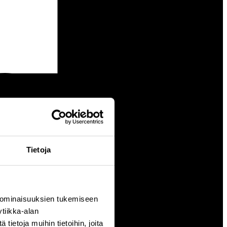
Tietoja
 ominaisuuksien tukemiseen
tiikka-alan
ietoja muihin tietoihin, joita