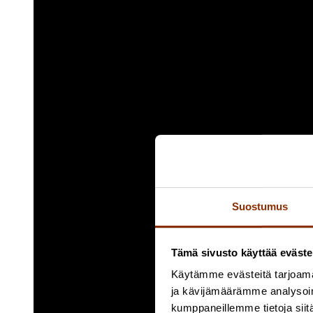
Suostumus
Tämä sivusto käyttää eväste
Käytämme evästeitä tarjoama
ja kävijämäärämme analysoim
kumppaneillemme tietoja siitä