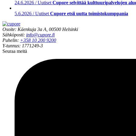
24.6.2026 / Uutiset
Cupore selvittää kulttuuripalvelujen aluee
5.6.2026 / Uutiset
Cupore etsii uutta toimistokumppania
Osoite: Käenkuja 3a A, 00500 Helsinki
Sähköposti:
info@cupore.fi
Puhelin:
+358 10 200 9200
Y-tunnus: 1771249-3
Seuraa meitä