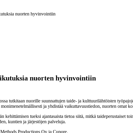
kutuksia nuorten hyvinvointiin
ikutuksia nuorten hyvinvointiin
a tutkitaan nuorille suunnattujen taide- ja kulttuurilähtöisten työpajoj
monimenetelmällisesti ja yhdistää vaikuttavuustiedon, nuorten omat ko
 kehittämisen tueksi ajantasaista tietoa siitä, mitkä taideperustaiset to
n, kuntien ja järjestöjen palveluja.
Methods Productions Oy ja Cupore.