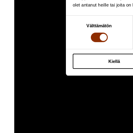
olet antanut heille tai joita o
Suostumuksen
Välttämätön
valinta
Kiellä