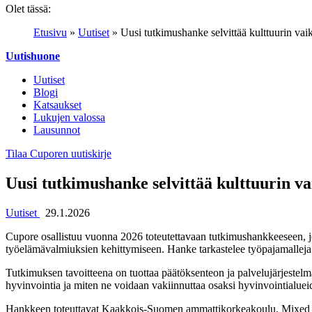
Olet tässä:
Etusivu
»
Uutiset
»
Uusi tutkimushanke selvittää kulttuurin vai
Uutishuone
Uutiset
Blogi
Katsaukset
Lukujen valossa
Lausunnot
Tilaa Cuporen uutiskirje
Uusi tutkimushanke selvittää kulttuurin va
Uutiset
29.1.2026
Cupore osallistuu vuonna 2026 toteutettavaan tutkimushankkeeseen, joss
työelämävalmiuksien kehittymiseen. Hanke tarkastelee työpajamalleja 
Tutkimuksen tavoitteena on tuottaa päätöksenteon ja palvelujärjestelmän
hyvinvointia ja miten ne voidaan vakiinnuttaa osaksi hyvinvointialueide
Hankkeen toteuttavat Kaakkois-Suomen ammattikorkeakoulu, Mixed 