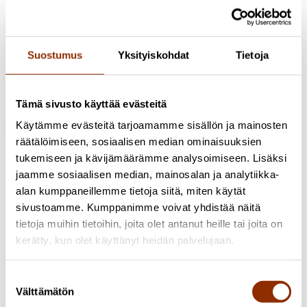
Uutishuone
Suostumus
Yksityiskohdat
Tietoja
5.12.2024 / Uutiset
Tasavallan presidentin myöntämät
kunniamerkit Marjo Mäenpäälle, Katriina Siivoselle ja
Susanna Petterssonille
Tämä sivusto käyttää evästeitä
9.4.2024 / Uutiset
Cuporen johtajaksi 26 hakijaa
Käytämme evästeitä tarjoamamme sisällön ja mainosten
Osoite: Käenkuja 3a A, 00500 Helsinki
räätälöimiseen, sosiaalisen median ominaisuuksien
Sähköposti:
info@cupore.fi
tukemiseen ja kävijämäärämme analysoimiseen. Lisäksi
Puhelin:
+358 10 200 9200
jaamme sosiaalisen median, mainosalan ja analytiikka-
Y-tunnus: 1771249-3
Seuraa meitä
alan kumppaneillemme tietoja siitä, miten käytät
sivustoamme. Kumppanimme voivat yhdistää näitä
tietoja muihin tietoihin, joita olet antanut heille tai joita on
kerätty, kun olet käyttänyt heidän palvelujaan.
Suostumuksen
Välttämätön
valinta