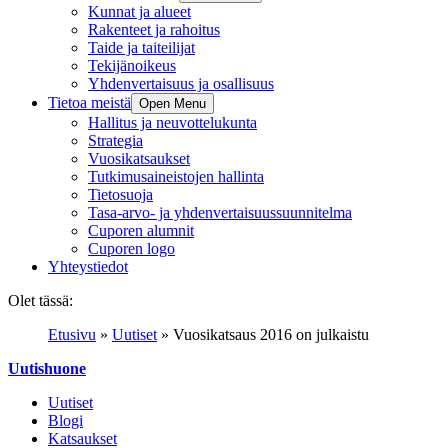
Kunnat ja alueet
Rakenteet ja rahoitus
Taide ja taiteilijat
Tekijänoikeus
Yhdenvertaisuus ja osallisuus
Tietoa meistä
Open Menu
Hallitus ja neuvottelukunta
Strategia
Vuosikatsaukset
Tutkimusaineistojen hallinta
Tietosuoja
Tasa-arvo- ja yhdenvertaisuussuunnitelma
Cuporen alumnit
Cuporen logo
Yhteystiedot
Olet tässä:
Etusivu
»
Uutiset
»
Vuosikatsaus 2016 on julkaistu
Uutishuone
Uutiset
Blogi
Katsaukset