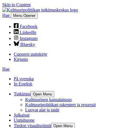
Skip to Content
Hae
Menu Opener
Facebook
LinkedIn
Instagram
Bluesky
Cuporen uutiskirje
Kirjasto
Hae
På svenska
In English
Tutkimus
Open Menu
Kulttuurinen kansalaisuus
Kulttuuripolitiikan rakenteet ja resurssit
Luovat alat ja taide
Julkaisut
Uutishuone
Tiedon visualisoinnit
Open Menu