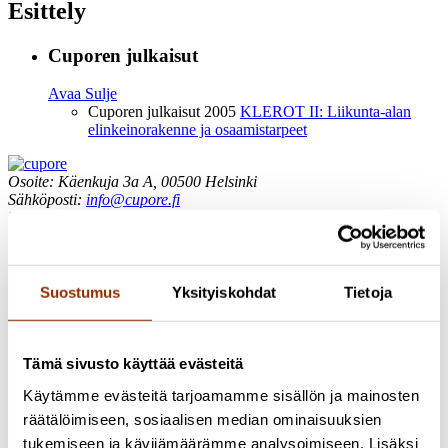
Esittely
Cuporen julkaisut
Avaa
Sulje
Cuporen julkaisut 2005
KLEROT II: Liikunta-alan
elinkeinorakenne ja osaamistarpeet
Osoite: Käenkuja 3a A, 00500 Helsinki
Sähköposti:
info@cupore.fi
Puhelin:
+358 10 200 9200
Y-tunnus: 1771249-3
Seuraa meitä
Suostumus
Yksityiskohdat
Tietoja
Tämä sivusto käyttää evästeitä
Käytämme evästeitä tarjoamamme sisällön ja mainosten
räätälöimiseen, sosiaalisen median ominaisuuksien
tukemiseen ja kävijämäärämme analysoimiseen. Lisäksi