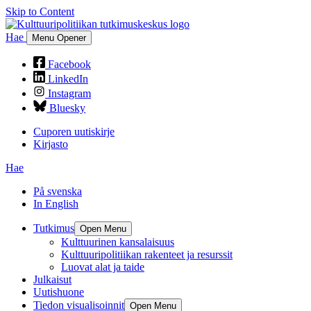
Skip to Content
Hae
Menu Opener
Facebook
LinkedIn
Instagram
Bluesky
Cuporen uutiskirje
Kirjasto
Hae
På svenska
In English
Tutkimus
Open Menu
Kulttuurinen kansalaisuus
Kulttuuripolitiikan rakenteet ja resurssit
Luovat alat ja taide
Julkaisut
Uutishuone
Tiedon visualisoinnit
Open Menu