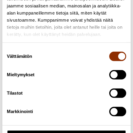
jaamme sosiaalisen median, mainosalan ja analytiikka-
alan kumppaneillemme tietoja siitä, miten käytät
sivustoamme. Kumppanimme voivat yhdistää näitä
tietoja muihin tietoihin, joita olet antanut heille tai joita on
kerätty, kun olet käyttänyt heidän palvelujaan.
Suostumuksen
Välttämätön
valinta
Facebook
Mieltymykset
Tilastot
Markkinointi