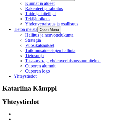
Kunnat ja alueet
Rakenteet ja rahoitus
Taide ja taiteilijat
Tekijänoikeus
Yhdenvertaisuus ja osallisuus
Tietoa meistä
Open Menu
Hallitus ja neuvottelukunta
Strategia
Vuosikatsaukset
Tutkimusaineistojen hallinta
Tietosuoja
Tasa-arvo- ja yhdenvertaisuussuunnitelma
Cuporen alumnit
Cuporen logo
Yhteystiedot
Katariina Kämppi
Yhteystiedot