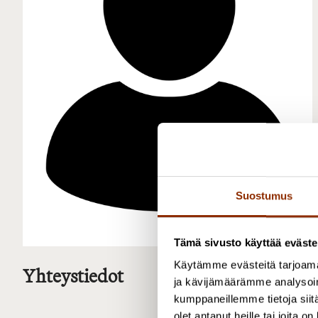
Suostumus
Tämä sivusto käyttää eväste
Käytämme evästeitä tarjoama
Yhteystiedot
ja kävijämäärämme analysoim
kumppaneillemme tietoja siitä
olet antanut heille tai joita o