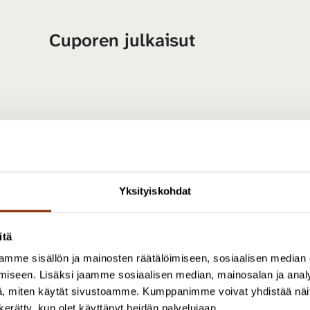
Cuporen julkaisut
Yksityiskohdat
itä
mme sisällön ja mainosten räätälöimiseen, sosiaalisen median
iseen. Lisäksi jaamme sosiaalisen median, mainosalan ja analy
, miten käytät sivustoamme. Kumppanimme voivat yhdistää näitä t
n kerätty, kun olet käyttänyt heidän palvelujaan.