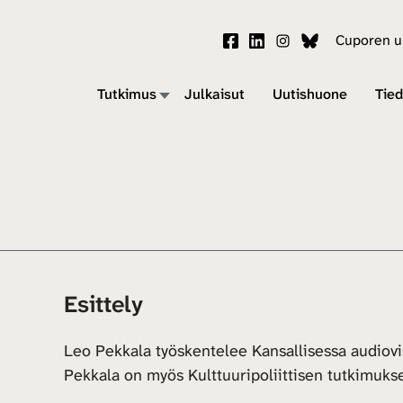
Cuporen uu
Tutkimus
Julkaisut
Uutishuone
Tied
Esittely
Leo Pekkala työskentelee Kansallisessa audiovis
Pekkala on myös Kulttuuripoliittisen tutkimukse