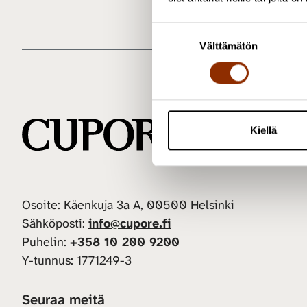
S
Välttämätön
u
o
s
t
u
m
Kiellä
u
k
s
e
Osoite: Käenkuja 3a A, 00500 Helsinki
n
Sähköposti:
info@cupore.fi
v
Puhelin:
+358 10 200 9200
a
Y-tunnus: 1771249-3
l
i
n
Seuraa meitä