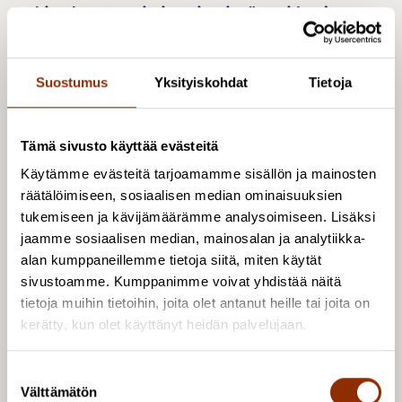
tutkimuksesta erityisesti opinnäytteiden ja
journaaliartikkeleiden osalta pääosin vuosien
2007 – 2012 ajalta.
(PDF) Mediakasvatus- ja
Suostumus
Yksityiskohdat
Tietoja
kuvaohjelmakeskus MEKU ja Kulttuuripolitiikan
tutkimuskeskus Cupore.
Tämä sivusto käyttää evästeitä
Käytämme evästeitä tarjoamamme sisällön ja mainosten
Hankkeen tutkijat
räätälöimiseen, sosiaalisen median ominaisuuksien
tukemiseen ja kävijämäärämme analysoimiseen. Lisäksi
jaamme sosiaalisen median, mainosalan ja analytiikka-
alan kumppaneillemme tietoja siitä, miten käytät
sivustoamme. Kumppanimme voivat yhdistää näitä
tietoja muihin tietoihin, joita olet antanut heille tai joita on
kerätty, kun olet käyttänyt heidän palvelujaan.
S
Välttämätön
u