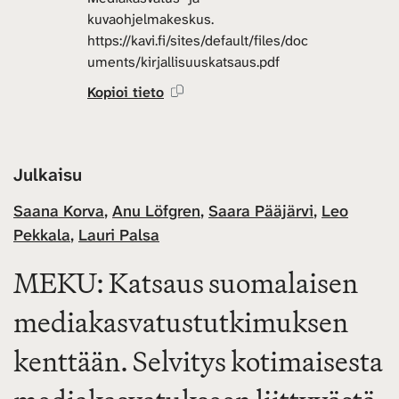
kuvaohjelmakeskus.
https://kavi.fi/sites/default/files/doc
uments/kirjallisuuskatsaus.pdf
Kopioi tieto
Julkaisu
Saana Korva
,
Anu Löfgren
,
Saara Pääjärvi
,
Leo
Pekkala
,
Lauri Palsa
MEKU: Katsaus suomalaisen
mediakasvatustutkimuksen
kenttään. Selvitys kotimaisesta