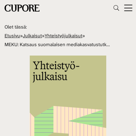
Olet tässä:
Etusivu
»
Julkaisut
»
Yhteistyöjulkaisut
»
MEKU: Katsaus suomalaisen mediakasvatustutkimuksen kenttään. Selvitys kotimaisesta mediakasvatukseen liittyvästä tutkimuksesta erityisesti opinnäytteiden ja journaaliartikkeleiden osalta pääosin vuosien 2007 – 2012 ajalta.