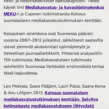
tieto- ja viestintätekniikan opetuskäyttöön. Tiedot
käyvät ilmi
Mediakasvatus- ja kuvaohjelmakeskus
MEKU
:n ja Cuporen tutkimuksesta
Katsaus
suomalaiseen mediakasvatustutkimuksen kenttään
.
Katsauksen aineistona ovat Suomessa pääosin
vuosina 2007–2012 julkaistut, sähköisesti saatavilla
olevat ylemmät akateemiset opinnäytetyöt ja
tieteelliset journaaliartikkelit. Yhteensä analysoitiin
156 tutkimusta. Mediakasvatuksen tutkimusta
selvitettiin Suomessa tiettävästi ensimmäistä kertaa
tässä laajuudessa.
Leo Pekkala, Saara Pääjärvi, Lauri Palsa, Saana Korva
& Anu Löfgren 2013.
Katsaus suomalaisen
mediakasvatustutkimuksen kenttään. Selvitys
kotimaisesta mediakasvatukseen liittyvästä