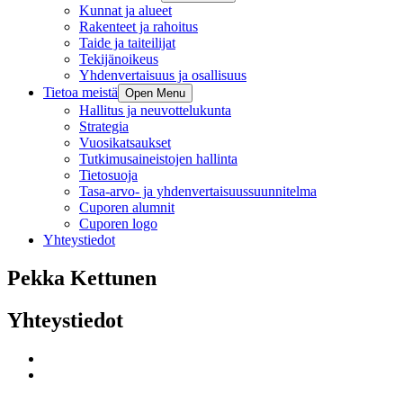
Kunnat ja alueet
Rakenteet ja rahoitus
Taide ja taiteilijat
Tekijänoikeus
Yhdenvertaisuus ja osallisuus
Tietoa meistä
Open Menu
Hallitus ja neuvottelukunta
Strategia
Vuosikatsaukset
Tutkimusaineistojen hallinta
Tietosuoja
Tasa-arvo- ja yhdenvertaisuussuunnitelma
Cuporen alumnit
Cuporen logo
Yhteystiedot
Pekka Kettunen
Yhteystiedot