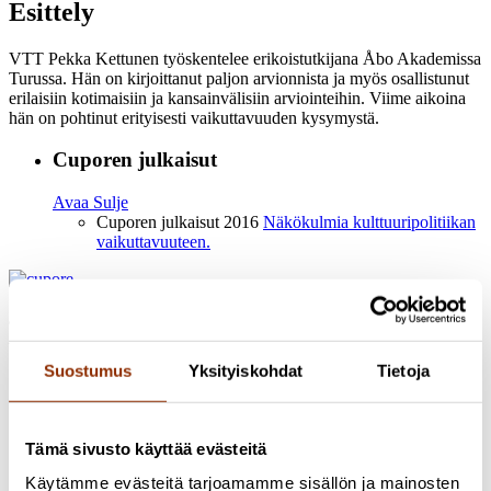
Esittely
VTT Pekka Kettunen työskentelee erikoistutkijana Åbo Akademissa
Turussa. Hän on kirjoittanut paljon arvionnista ja myös osallistunut
erilaisiin kotimaisiin ja kansainvälisiin arviointeihin. Viime aikoina
hän on pohtinut erityisesti vaikuttavuuden kysymystä.
Cuporen julkaisut
Avaa
Sulje
Cuporen julkaisut 2016
Näkökulmia kulttuuripolitiikan
vaikuttavuuteen.
Osoite: Käenkuja 3a A, 00500 Helsinki
Sähköposti:
info@cupore.fi
Puhelin:
+358 10 200 9200
Y-tunnus: 1771249-3
Suostumus
Yksityiskohdat
Tietoja
Seuraa meitä
Tämä sivusto käyttää evästeitä
Käytämme evästeitä tarjoamamme sisällön ja mainosten