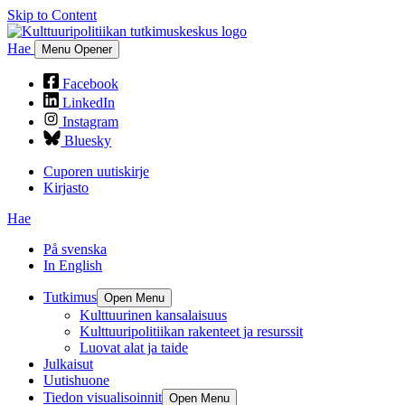
Skip to Content
Hae
Menu Opener
Facebook
LinkedIn
Instagram
Bluesky
Cuporen uutiskirje
Kirjasto
Hae
På svenska
In English
Tutkimus
Open Menu
Kulttuurinen kansalaisuus
Kulttuuripolitiikan rakenteet ja resurssit
Luovat alat ja taide
Julkaisut
Uutishuone
Tiedon visualisoinnit
Open Menu