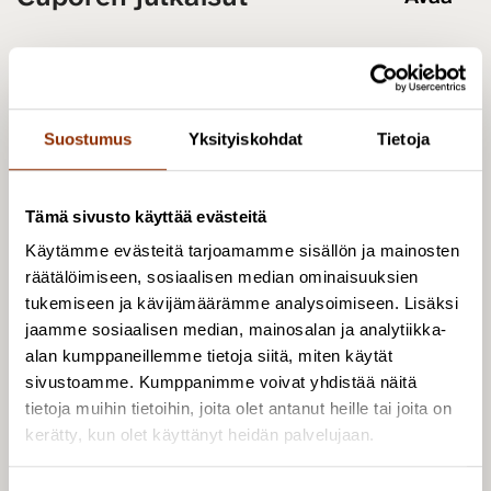
Suostumus
Yksityiskohdat
Tietoja
Tämä sivusto käyttää evästeitä
Käytämme evästeitä tarjoamamme sisällön ja mainosten
räätälöimiseen, sosiaalisen median ominaisuuksien
tukemiseen ja kävijämäärämme analysoimiseen. Lisäksi
jaamme sosiaalisen median, mainosalan ja analytiikka-
alan kumppaneillemme tietoja siitä, miten käytät
sivustoamme. Kumppanimme voivat yhdistää näitä
Osoite: Käenkuja 3a A, 00500 Helsinki
tietoja muihin tietoihin, joita olet antanut heille tai joita on
kerätty, kun olet käyttänyt heidän palvelujaan.
Sähköposti:
info@cupore.fi
Puhelin:
+358 10 200 9200