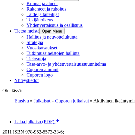
Kunnat ja alueet
Rakenteet ja rahoitus
Taide ja taiteilijat
Tekijänoikeus
Yhdenvertaisuus ja osallisuus
Tietoa meistä
Open Menu
Hallitus ja neuvottelukunta
Strategia
Vuosikatsaukset
Tutkimusaineistojen hallinta
Tietosuoja
Tasa-arvo- ja yhdenvertaisuussuunnitelma
Cuporen alumnit
Cuporen logo
Yhteystiedot
Olet tässä:
Etusivu
»
Julkaisut
»
Cuporen julkaisut
»
Aktiivinen ikääntymin
Lataa julkaisu (PDF)
2011
ISBN 978-952-5573-33-6;