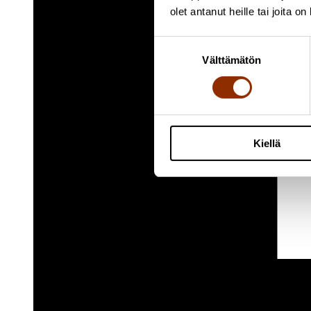
olet antanut heille tai joita o
Suostumuksen
Välttämätön
valinta
Kiellä