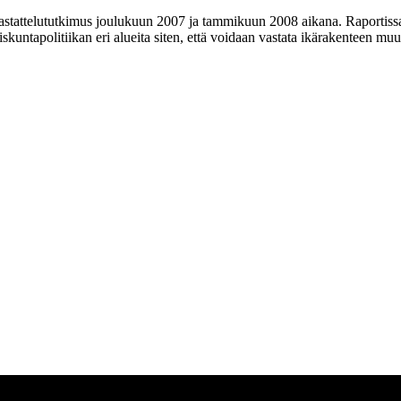
 haastattelututkimus joulukuun 2007 ja tammikuun 2008 aikana. Raportis
skunta­politiikan eri alueita siten, että voidaan vastata ikärakenteen mu