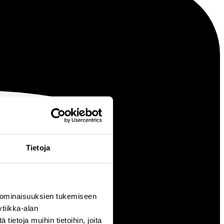
Tietoja
 ominaisuuksien tukemiseen
tiikka-alan
ietoja muihin tietoihin, joita