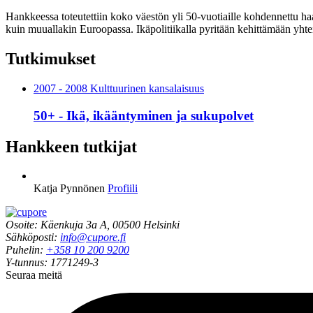
Hankkeessa toteutettiin koko väestön yli 50-­vuotiaille kohdennettu
kuin muuallakin Euroopassa. Ikäpolitiikalla pyritään kehittämään yhtei
Tutkimukset
2007 - 2008 Kulttuurinen kansalaisuus
50+ - Ikä, ikääntyminen ja sukupolvet
Hankkeen tutkijat
Katja Pynnönen
Profiili
Osoite: Käenkuja 3a A, 00500 Helsinki
Sähköposti:
info@cupore.fi
Puhelin:
+358 10 200 9200
Y-tunnus: 1771249-3
Seuraa meitä