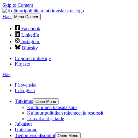
Skip to Content
Hae
Menu Opener
Facebook
LinkedIn
Instagram
Bluesky
Cuporen uutiskirje
Kirjasto
Hae
På svenska
In English
Tutkimus
Open Menu
Kulttuurinen kansalaisuus
Kulttuuripolitiikan rakenteet ja resurssit
Luovat alat ja taide
Julkaisut
Uutishuone
Tiedon visualisoinnit
Open Menu