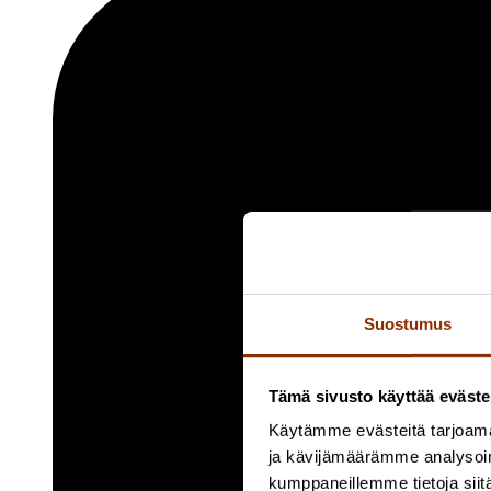
Suostumus
Tämä sivusto käyttää eväste
Käytämme evästeitä tarjoama
ja kävijämäärämme analysoim
kumppaneillemme tietoja siitä