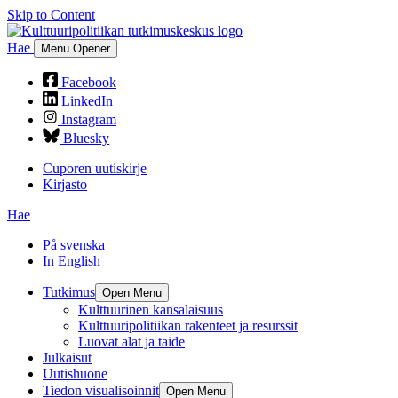
Skip to Content
Hae
Menu Opener
Facebook
LinkedIn
Instagram
Bluesky
Cuporen uutiskirje
Kirjasto
Hae
På svenska
In English
Tutkimus
Open Menu
Kulttuurinen kansalaisuus
Kulttuuripolitiikan rakenteet ja resurssit
Luovat alat ja taide
Julkaisut
Uutishuone
Tiedon visualisoinnit
Open Menu