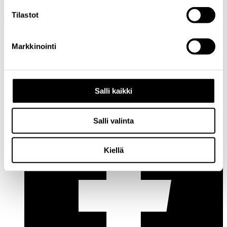
nathalie.lefever@cupore.fi
Profiili
Tilastot
Osoite: Käenkuja 3a A, 00500 Helsinki
Sähköposti:
info@cupore.fi
Markkinointi
Puhelin:
+358 10 200 9200
Y-tunnus: 1771249-3
Seuraa meitä
Salli kaikki
Salli valinta
Kiellä