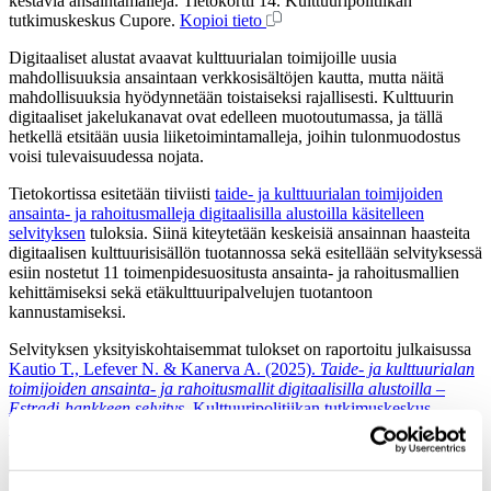
kestäviä ansaintamalleja. Tietokortti 14. Kulttuuripolitiikan
tutkimuskeskus Cupore.
Kopioi tieto
Digitaaliset alustat avaavat kulttuurialan toimijoille uusia
mahdollisuuksia ansaintaan verkkosisältöjen kautta, mutta näitä
mahdollisuuksia hyödynnetään toistaiseksi rajallisesti. Kulttuurin
digitaaliset jakelukanavat ovat edelleen muotoutumassa, ja tällä
hetkellä etsitään uusia liiketoimintamalleja, joihin tulonmuodostus
voisi tulevaisuudessa nojata.
Tietokortissa esitetään tiiviisti
taide- ja kulttuurialan toimijoiden
ansainta- ja rahoitusmalleja digitaalisilla alustoilla käsitelleen
selvityksen
tuloksia. Siinä kiteytetään keskeisiä ansainnan haasteita
digitaalisen kulttuurisisällön tuotannossa sekä esitellään selvityksessä
esiin nostetut 11 toimenpidesuositusta ansainta- ja rahoitusmallien
kehittämiseksi sekä etäkulttuuripalvelujen tuotantoon
kannustamiseksi.
Selvityksen yksityiskohtaisemmat tulokset on raportoitu julkaisussa
Kautio T., Lefever N. & Kanerva A. (2025).
Taide- ja kulttuurialan
toimijoiden ansainta- ja rahoitusmallit digitaalisilla alustoilla –
Estradi-hankkeen selvitys
. Kulttuuripolitiikan tutkimuskeskus
Cupore
.