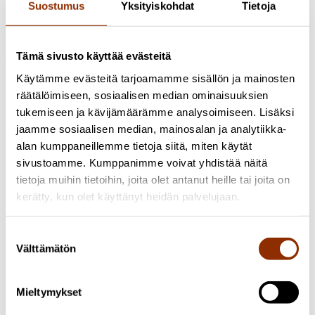
Suostumus
Yksityiskohdat
Tietoja
Tämä sivusto käyttää evästeitä
Tutkimukset
Käytämme evästeitä tarjoamamme sisällön ja mainosten
2025 Luovat alat ja taide
räätälöimiseen, sosiaalisen median ominaisuuksien
tukemiseen ja kävijämäärämme analysoimiseen. Lisäksi
Taide- ja kulttuurialan toimijoiden ansainta- ja
jaamme sosiaalisen median, mainosalan ja analytiikka-
rahoitusmallit digitaalisilla alustoilla
alan kumppaneillemme tietoja siitä, miten käytät
Cupore selvittää vuonna 2025 toteutettavassa hankkeessa
sivustoamme. Kumppanimme voivat yhdistää näitä
digitaaliseen kulttuurituotantoon liittyviä ansainta- ja
tietoja muihin tietoihin, joita olet antanut heille tai joita on
rahoitusmahdollisuuksia, keskittyen etäkulttuuripalvelujen
kerätty, kun olet käyttänyt heidän palvelujaan.
tarjoamiseen digitaalisilla alustoilla.
Hankkeen tutkijat
Suostumuksen
Välttämätön
valinta
Tiina Kautio
Projektipäällikkö, KTM
+358 50 4300658
tiina.kautio@cupore.fi
Profiili
Mieltymykset
Nathalie Lefever
Researcher, LL.M.
044 7447990