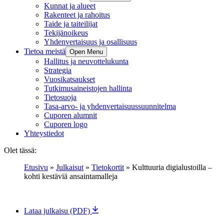
Kunnat ja alueet
Rakenteet ja rahoitus
Taide ja taiteilijat
Tekijänoikeus
Yhdenvertaisuus ja osallisuus
Tietoa meistä
Open Menu
Hallitus ja neuvottelukunta
Strategia
Vuosikatsaukset
Tutkimusaineistojen hallinta
Tietosuoja
Tasa-arvo- ja yhdenvertaisuussuunnitelma
Cuporen alumnit
Cuporen logo
Yhteystiedot
Olet tässä:
Etusivu
»
Julkaisut
»
Tietokortit
»
Kulttuuria digialustoilla –
kohti kestäviä ansaintamalleja
Lataa julkaisu (PDF)