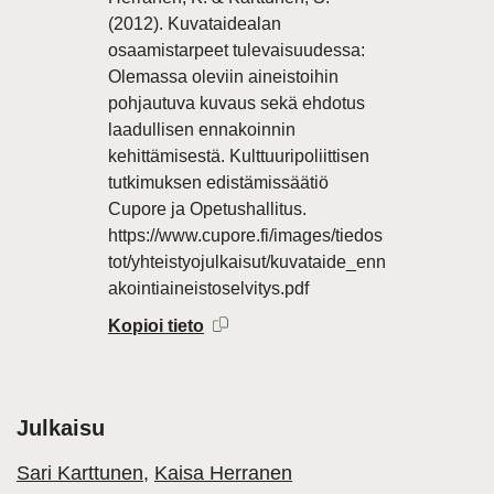
(2012). Kuvataidealan
osaamistarpeet tulevaisuudessa:
Olemassa oleviin aineistoihin
pohjautuva kuvaus sekä ehdotus
laadullisen ennakoinnin
kehittämisestä. Kulttuuripoliittisen
tutkimuksen edistämissäätiö
Cupore ja Opetushallitus.
https://www.cupore.fi/images/tiedos
tot/yhteistyojulkaisut/kuvataide_enn
akointiaineistoselvitys.pdf
Kopioi tieto
Julkaisu
Sari Karttunen
,
Kaisa Herranen