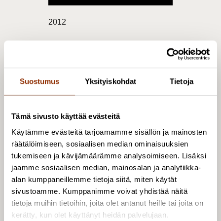
2012
Viittausohje
Herranen, K. & Karttunen, S.
(2012). Kuvataidealan
Suostumus
Yksityiskohdat
Tietoja
osaamistarpeet tulevaisuudessa:
Olemassa oleviin aineistoihin
pohjautuva kuvaus sekä ehdotus
Tämä sivusto käyttää evästeitä
laadullisen ennakoinnin
Käytämme evästeitä tarjoamamme sisällön ja mainosten
kehittämisestä. Kulttuuripoliittisen
räätälöimiseen, sosiaalisen median ominaisuuksien
tutkimuksen edistämissäätiö
tukemiseen ja kävijämäärämme analysoimiseen. Lisäksi
Cupore ja Opetushallitus.
jaamme sosiaalisen median, mainosalan ja analytiikka-
https://www.cupore.fi/images/tiedos
alan kumppaneillemme tietoja siitä, miten käytät
tot/yhteistyojulkaisut/kuvataide_enn
sivustoamme. Kumppanimme voivat yhdistää näitä
akointiaineistoselvitys.pdf
tietoja muihin tietoihin, joita olet antanut heille tai joita on
Kopioi tieto
kerätty, kun olet käyttänyt heidän palvelujaan.