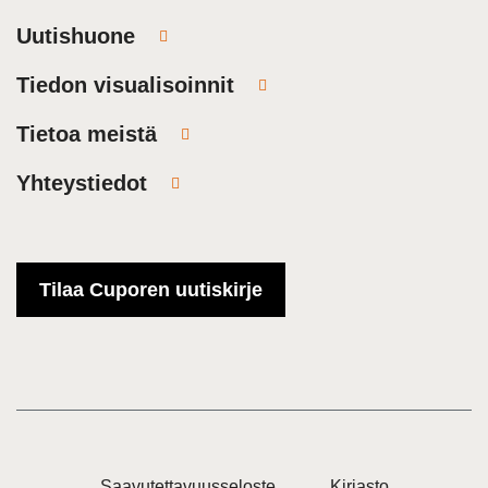
Uutishuone
Tiedon visualisoinnit
Tietoa meistä
Yhteystiedot
Tilaa Cuporen uutiskirje
Saavutettavuusseloste
Kirjasto