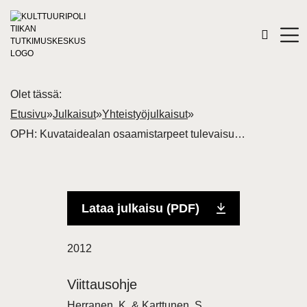
Olet tässä:
Etusivu
»
Julkaisut
»
Yhteistyöjulkaisut
»
OPH: Kuvataidealan osaamistarpeet tulevaisuudessa. Olemassa oleviin aineistoihin pohjautuva kuvaus sekä ehdotus laadullisen ennakoinnin kehittämisestä
Lataa julkaisu (PDF)
2012
Viittausohje
Herranen, K. & Karttunen, S.