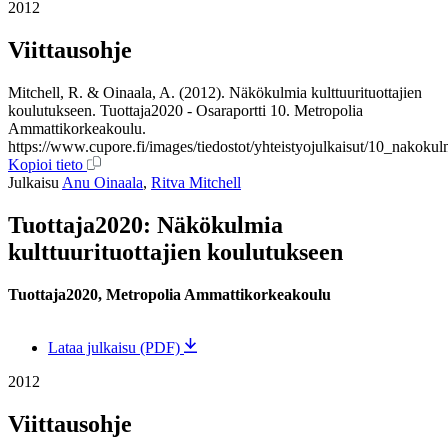
2012
Viittausohje
Mitchell, R. & Oinaala, A. (2012). Näkökulmia kulttuurituottajien
koulutukseen. Tuottaja2020 - Osaraportti 10. Metropolia
Ammattikorkeakoulu.
https://www.cupore.fi/images/tiedostot/yhteistyojulkaisut/10_nakoku
Kopioi tieto
Julkaisu
Anu Oinaala
,
Ritva Mitchell
Tuottaja2020: Näkökulmia
kulttuurituottajien koulutukseen
Tuottaja2020, Metropolia Ammattikorkeakoulu
Lataa julkaisu (PDF)
2012
Viittausohje