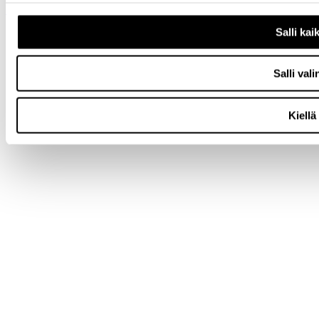
Back to top
Salli kai
Salli vali
Kiellä