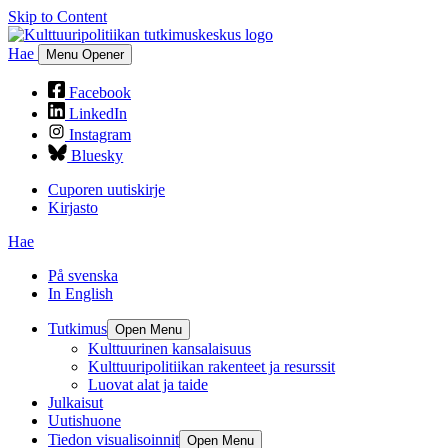
Skip to Content
Hae
Menu Opener
Facebook
LinkedIn
Instagram
Bluesky
Cuporen uutiskirje
Kirjasto
Hae
På svenska
In English
Tutkimus
Open Menu
Kulttuurinen kansalaisuus
Kulttuuripolitiikan rakenteet ja resurssit
Luovat alat ja taide
Julkaisut
Uutishuone
Tiedon visualisoinnit
Open Menu