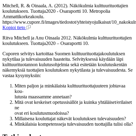
Mitchell, R. & Oinaala, A. (2012). Näkökulmia kulttuurituottajien
koulutukseen. Tuottaja2020 - Osaraportti 10. Metropolia
Ammattikorkeakoulu.
https://www.cupore.fi/images/tiedostot/yhteistyojulkaisut/10_nakoku
Kopioi tieto
Ritva Mitchell ja Anu Oinaala 2012. Näkökulmia kulttuurituottajien
koulutukseen. Tuottaja2020 – Osaraportti 10.
Cuporen selvitys kartoittaa Suomen kulttuurituottajakoulutuksen
nykytilaa ja tulevaisuuden haasteita. Selvityksessä käydään läpi
kulttuurituotannon kulutusohjelmia sekä esitetään koulutuskentän
näkemyksiä tuottajien koulutuksen nykytilasta ja tulevaisuudesta. Se
vastaa kysymyksiin:
Miten paljon ja minkälaista kulttuurituottajuuteen johtavaa
kou-
lutusta maassamme annetaan?
Mitä ovat keskeiset opetussisällöt ja kuinka yhtäläiset/erilaiset
ne
ovat eri koulutusmuodoissa?
Millaisena kouluttajat näkevät koulutuksen tulevaisuuden?
Minkälaisia kompetensseja tulevaisuuden tuottajilla tulisi olla?