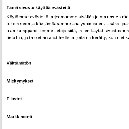
Tämä sivusto käyttää evästeitä
Käytämme evästeitä tarjoamamme sisällön ja mainosten räät
tukemiseen ja kävijämäärämme analysoimiseen. Lisäksi jaam
alan kumppaneillemme tietoja siitä, miten käytät sivustoam
tietoihin, joita olet antanut heille tai joita on kerätty, kun ole
Bluesky
Suostumuksen
Tutkimus
Välttämätön
valinta
Julkaisut
Uutishuone
Tiedon visualisoinnit
Mieltymykset
Tietoa meistä
Yhteystiedot
Tilaa Cuporen uutiskirje
Tilastot
Saavutettavuusseloste
Kirjasto
Markkinointi
Sivusto:
Site Logic