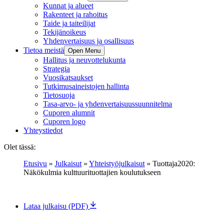
Kunnat ja alueet
Rakenteet ja rahoitus
Taide ja taiteilijat
Tekijänoikeus
Yhdenvertaisuus ja osallisuus
Tietoa meistä
Open Menu
Hallitus ja neuvottelukunta
Strategia
Vuosikatsaukset
Tutkimusaineistojen hallinta
Tietosuoja
Tasa-arvo- ja yhdenvertaisuussuunnitelma
Cuporen alumnit
Cuporen logo
Yhteystiedot
Olet tässä:
Etusivu
»
Julkaisut
»
Yhteistyöjulkaisut
»
Tuottaja2020:
Näkökulmia kulttuurituottajien koulutukseen
Lataa julkaisu (PDF)