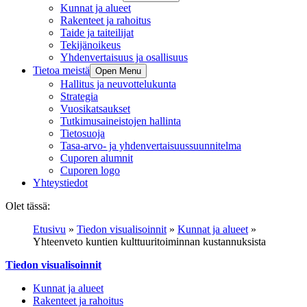
Kunnat ja alueet
Rakenteet ja rahoitus
Taide ja taiteilijat
Tekijänoikeus
Yhdenvertaisuus ja osallisuus
Tietoa meistä
Open Menu
Hallitus ja neuvottelukunta
Strategia
Vuosikatsaukset
Tutkimusaineistojen hallinta
Tietosuoja
Tasa-arvo- ja yhdenvertaisuussuunnitelma
Cuporen alumnit
Cuporen logo
Yhteystiedot
Olet tässä:
Etusivu
»
Tiedon visualisoinnit
»
Kunnat ja alueet
»
Yhteenveto kuntien kulttuuritoiminnan kustannuksista
Tiedon visualisoinnit
Kunnat ja alueet
Rakenteet ja rahoitus