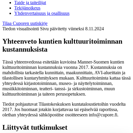
Taide ja taiteilijat
Tekijänoikeus
Yhdenvertaisuus ja osallisuus
Tilaa Cuporen uutiskirje
Tiedon visualisointi
Sivu päivitetty viimeksi 8.11.2024
Yhteenveto kuntien kulttuuritoiminnan
kustannuksista
Tässä yhteenvedossa esitetään kuvioina Manner-Suomen kuntien
kulttuuritoiminnan kustannuksia vuonna 2017. Kustannuksia on
mahdollista tarkastella kunnittain, maakunnittain, AVI-alueittain ja
tilastollisen kuntaryhmityksen mukaan. Kulttuuritoiminta kattaa tässä
yhteydessä kirjastotoiminnan, museo- ja näyttelytoiminnan,
musiikkitoiminnan, teatteri- tanssi- ja sirkustoiminnan, muun
kulttuuritoiminnan ja taiteen perusopetuksen.
Tiedot pohjautuvat Tilastokeskuksen kuntataloustietoihin vuodelta
2017. Jos huomaat jotakin korjattavaa tai epäselvää raportissa,
olethan yhteydessä sähköpostitse osoitteeseen info@cupore.fi.
Liittyvät tutkimukset