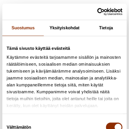
Tutkimus käynnissä
Kuntien kulttuuritoiminta
Suostumus
Yksityiskohdat
Tietoja
Tutkijat
Aino Leppänen
Tutkija, FM
+358447447446
Tämä sivusto käyttää evästeitä
aino.leppanen@cupore.fi
Profiili
Käytämme evästeitä tarjoamamme sisällön ja mainosten
räätälöimiseen, sosiaalisen median ominaisuuksien
Osoite: Käenkuja 3a A, 00500 Helsinki
tukemiseen ja kävijämäärämme analysoimiseen. Lisäksi
Sähköposti:
info@cupore.fi
jaamme sosiaalisen median, mainosalan ja analytiikka-
Puhelin:
+358 10 200 9200
Y-tunnus: 1771249-3
alan kumppaneillemme tietoja siitä, miten käytät
Seuraa meitä
sivustoamme. Kumppanimme voivat yhdistää näitä
tietoja muihin tietoihin, joita olet antanut heille tai joita on
kerätty, kun olet käyttänyt heidän palvelujaan.
Suostumuksen
Välttämätön
valinta