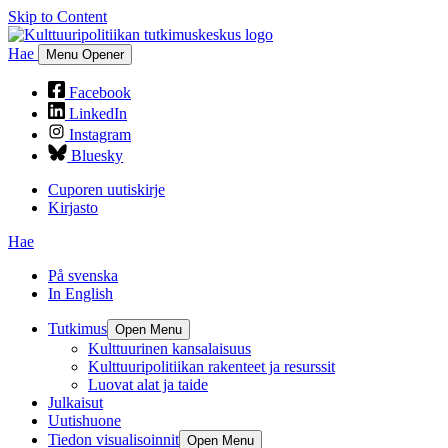
Skip to Content
Hae
Menu Opener
Facebook
LinkedIn
Instagram
Bluesky
Cuporen uutiskirje
Kirjasto
Hae
På svenska
In English
Tutkimus
Open Menu
Kulttuurinen kansalaisuus
Kulttuuripolitiikan rakenteet ja resurssit
Luovat alat ja taide
Julkaisut
Uutishuone
Tiedon visualisoinnit
Open Menu